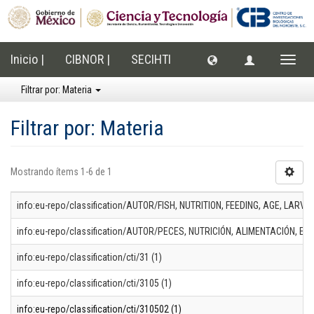
Inicio |
CIBNOR |
SECIHTI
Cambi
naveg
Filtrar por: Materia
Filtrar por: Materia
Mostrando ítems 1-6 de 1
info:eu-repo/classification/AUTOR/FISH, NUTRITION, FEEDING, AGE, LARVA
info:eu-repo/classification/AUTOR/PECES, NUTRICIÓN, ALIMENTACIÓN,
info:eu-repo/classification/cti/31 (1)
info:eu-repo/classification/cti/3105 (1)
info:eu-repo/classification/cti/310502 (1)