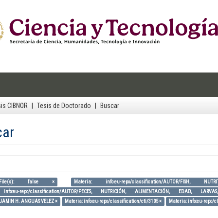
sis CIBNOR
Tesis de Doctorado
Buscar
car
ile(s): false ×
Materia: info:eu-repo/classification/AUTOR/
: info:eu-repo/classification/AUTOR/PECES, NUTRICIÓN, ALIMENTACIÓN, EDAD, 
NJAMIN H. ANGUAS VELEZ ×
Materia: info:eu-repo/classification/cti/3105 ×
Materia: info:eu-repo/cl