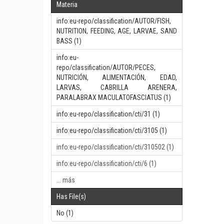
Materia
info:eu-repo/classification/AUTOR/FISH,
NUTRITION, FEEDING, AGE, LARVAE, SAND
BASS (1)
info:eu-
repo/classification/AUTOR/PECES,
NUTRICIÓN, ALIMENTACIÓN, EDAD,
LARVAS, CABRILLA ARENERA,
PARALABRAX MACULATOFASCIATUS (1)
info:eu-repo/classification/cti/31 (1)
info:eu-repo/classification/cti/3105 (1)
info:eu-repo/classification/cti/310502 (1)
info:eu-repo/classification/cti/6 (1)
... más
Has File(s)
No (1)