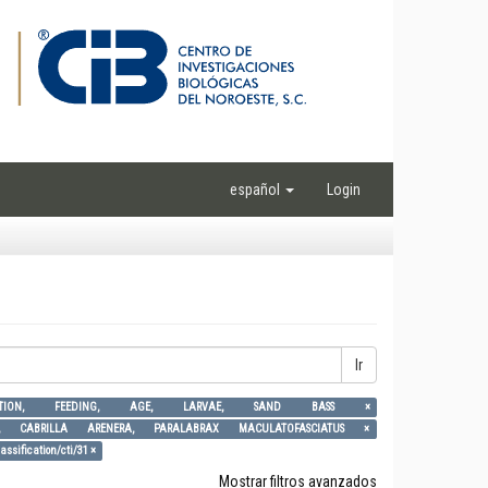
español
Login
Ir
FISH, NUTRITION, FEEDING, AGE, LARVAE, SAND BASS ×
LARVAS, CABRILLA ARENERA, PARALABRAX MACULATOFASCIATUS ×
assification/cti/31 ×
Mostrar filtros avanzados