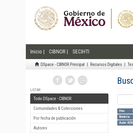
Inicio |
CIBNOR |
SECIHTI
DSpace - CIBNOR Principal
Recursos Digitales
Te
Bus
LISTAR
Todo DSpace - CIBNOR
Comunidades & Colecciones
Has F
Materia
Por fecha de publicación
Autor: BE
Autores