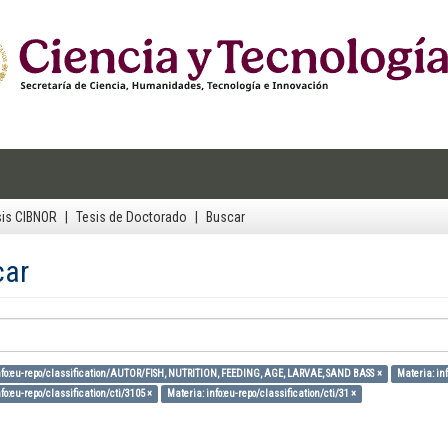
sis CIBNOR
Tesis de Doctorado
Buscar
car
nfo:eu-repo/classification/AUTOR/FISH, NUTRITION, FEEDING, AGE, LARVAE, SAND BASS ×
Materia: inf
fo:eu-repo/classification/cti/3105 ×
Materia: info:eu-repo/classification/cti/31 ×