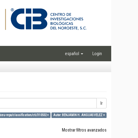
español
Login
Ir
o:eu-repo/classification/cti/310502 ×
Autor: BENJAMIN H. ANGUAS VELEZ ×
Mostrar filtros avanzados