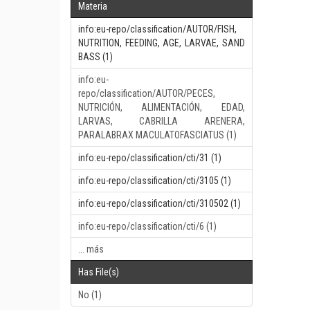
Materia
info:eu-repo/classification/AUTOR/FISH,
NUTRITION, FEEDING, AGE, LARVAE, SAND
BASS (1)
info:eu-
repo/classification/AUTOR/PECES,
NUTRICIÓN, ALIMENTACIÓN, EDAD,
LARVAS, CABRILLA ARENERA,
PARALABRAX MACULATOFASCIATUS (1)
info:eu-repo/classification/cti/31 (1)
info:eu-repo/classification/cti/3105 (1)
info:eu-repo/classification/cti/310502 (1)
info:eu-repo/classification/cti/6 (1)
... más
Has File(s)
No (1)