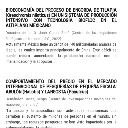
BIOECONOMÍA DEL PROCESO DE ENGORDA DE TILAPIA
(Oreochromis niloticus) EN UN SISTEMA DE PRODUCCIÓN
INTENSIVO CON TECNOLOGÍA BIOFLOC EN EL
ALTIPLANO MEXICANO
Dorantes de la O, Juan Carlos René
(
Centro de Investigaciones
Biológicas del Noroeste, S.C.
,
2022
)
Actualmente México tiene un déficit de 140 mil toneladas anuales de
tilapia, las cuales importa principalmente de China. Este déficit se
puede reducir aumentando la producción nacional con la
intensificación y la adopción ...
COMPORTAMIENTO DEL PRECIO EN EL MERCADO
INTERNACIONAL DE PESQUERÍAS DE PEQUEÑA ESCALA:
ABULÓN (Haliotis) Y LANGOSTA (Panulirus)
Hernández Casas, Sergio
(
Centro de Investigaciones Biológicas del
Noroeste, S.C.
,
2022
)
"La pesca y la acuicultura son actividades económicas que
permiten el sustento de millones de personas en el mundo, sin
embargo, los recursos pesqueros se han visto impactados por la
sobreexplotación, la pérdida de ...