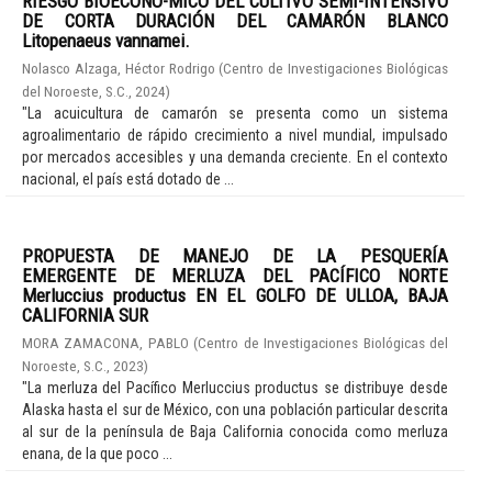
RIESGO BIOECONÓ-MICO DEL CULTIVO SEMI-INTENSIVO
DE CORTA DURACIÓN DEL CAMARÓN BLANCO
Litopenaeus vannamei.
Nolasco Alzaga, Héctor Rodrigo
(
Centro de Investigaciones Biológicas
del Noroeste, S.C.
,
2024
)
"La acuicultura de camarón se presenta como un sistema
agroalimentario de rápido crecimiento a nivel mundial, impulsado
por mercados accesibles y una demanda creciente. En el contexto
nacional, el país está dotado de ...
PROPUESTA DE MANEJO DE LA PESQUERÍA
EMERGENTE DE MERLUZA DEL PACÍFICO NORTE
Merluccius productus EN EL GOLFO DE ULLOA, BAJA
CALIFORNIA SUR
MORA ZAMACONA, PABLO
(
Centro de Investigaciones Biológicas del
Noroeste, S.C.
,
2023
)
"La merluza del Pacífico Merluccius productus se distribuye desde
Alaska hasta el sur de México, con una población particular descrita
al sur de la península de Baja California conocida como merluza
enana, de la que poco ...