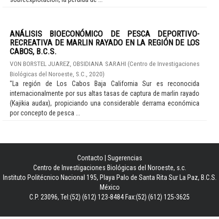
ANÁLISIS BIOECONÓMICO DE PESCA DEPORTIVO-
RECREATIVA DE MARLIN RAYADO EN LA REGIÓN DE LOS
CABOS, B.C.S.
VON BORSTEL JUAREZ, OBSIDIANA SARAHI
(
Centro de Investigaciones
Biológicas del Noroeste, S.C.
,
2020
)
"La región de Los Cabos Baja California Sur es reconocida
internacionalmente por sus altas tasas de captura de marlin rayado
(Kajikia audax), propiciando una considerable derrama económica
por concepto de pesca ...
Contacto
|
Sugerencias
Centro de Investigaciones Biológicas del Noroeste, s.c.
Instituto Politécnico Nacional 195, Playa Palo de Santa Rita Sur La Paz, B.C.S.
México
C.P. 23096, Tel:(52) (612) 123-8484 Fax:(52) (612) 125-3625