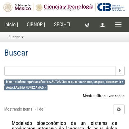
Inicio |
CIBNOR |
SECIHTI
Cambi
naveg
Buscar
Buscar
Ir
Materia: info:eu-repo/classification/AUTOR/Cherax quadricarinatus, langosta, bioeconomía ×
Autor: LAVINIA NUÑEZ AMAO ×
Mostrar filtros avanzados
Mostrando ítems 1-1 de 1
Modelado bioeconómico de un sistema de
producción intensiva de langosta de agua dulce