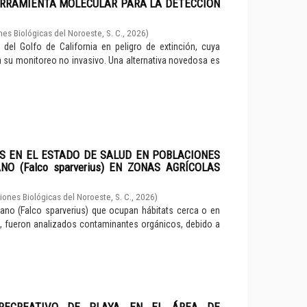
ERRAMIENTA MOLECULAR PARA LA DETECCIÓN
es Biológicas del Noroeste, S. C.
,
2026
)
el Golfo de California en peligro de extinción, cuya
a su monitoreo no invasivo. Una alternativa novedosa es
S EN EL ESTADO DE SALUD EN POBLACIONES
O (Falco sparverius) EN ZONAS AGRÍCOLAS
iones Biológicas del Noroeste, S. C.
,
2026
)
cano (Falco sparverius) que ocupan hábitats cerca o en
o, fueron analizados contaminantes orgánicos, debido a
RECREATIVO DE PLAYA EN EL ÁREA DE