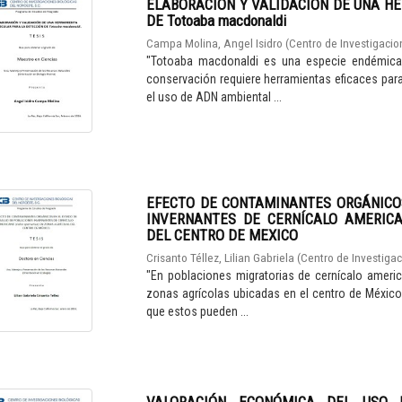
ELABORACIÓN Y VALIDACIÓN DE UNA H
DE Totoaba macdonaldi
Campa Molina, Angel Isidro
(
Centro de Investigacion
"Totoaba macdonaldi es una especie endémica d
conservación requiere herramientas eficaces par
el uso de ADN ambiental ...
EFECTO DE CONTAMINANTES ORGÁNICO
INVERNANTES DE CERNÍCALO AMERICAN
DEL CENTRO DE MEXICO
Crisanto Téllez, Lilian Gabriela
(
Centro de Investigac
"En poblaciones migratorias de cernícalo ameri
zonas agrícolas ubicadas en el centro de Méxic
que estos pueden ...
VALORACIÓN ECONÓMICA DEL USO 