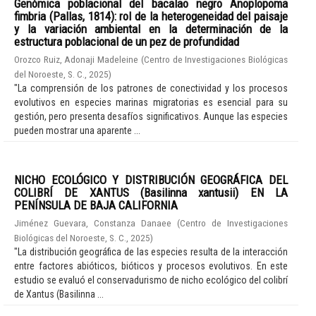
Genómica poblacional del bacalao negro Anoplopoma
fimbria (Pallas, 1814): rol de la heterogeneidad del paisaje
y la variación ambiental en la determinación de la
estructura poblacional de un pez de profundidad
Orozco Ruiz, Adonaji Madeleine
(
Centro de Investigaciones Biológicas
del Noroeste, S. C.
,
2025
)
"La comprensión de los patrones de conectividad y los procesos
evolutivos en especies marinas migratorias es esencial para su
gestión, pero presenta desafíos significativos. Aunque las especies
pueden mostrar una aparente ...
NICHO ECOLÓGICO Y DISTRIBUCIÓN GEOGRÁFICA DEL
COLIBRÍ DE XANTUS (Basilinna xantusii) EN LA
PENÍNSULA DE BAJA CALIFORNIA
Jiménez Guevara, Constanza Danaee
(
Centro de Investigaciones
Biológicas del Noroeste, S. C.
,
2025
)
"La distribución geográfica de las especies resulta de la interacción
entre factores abióticos, bióticos y procesos evolutivos. En este
estudio se evaluó el conservadurismo de nicho ecológico del colibrí
de Xantus (Basilinna ...