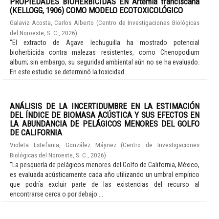
PROPIEDADES BIOHERBICIDAS EN Artemia franciscana
(KELLOGG, 1906) COMO MODELO ECOTOXICOLÓGICO
Galaviz Acosta, Carlos Alberto
(
Centro de Investigaciones Biológicas
del Noroeste, S. C.
,
2026
)
"El extracto de Agave lechuguilla ha mostrado potencial
bioherbicida contra malezas resistentes, como Chenopodium
album; sin embargo, su seguridad ambiental aún no se ha evaluado.
En este estudio se determinó la toxicidad ...
ANÁLISIS DE LA INCERTIDUMBRE EN LA ESTIMACIÓN
DEL ÍNDICE DE BIOMASA ACÚSTICA Y SUS EFECTOS EN
LA ABUNDANCIA DE PELÁGICOS MENORES DEL GOLFO
DE CALIFORNIA
Violeta Estefania, González Máynez
(
Centro de Investigaciones
Biológicas del Noroeste, S. C.
,
2026
)
"La pesquería de pelágicos menores del Golfo de California, México,
es evaluada acústicamente cada año utilizando un umbral empírico
que podría excluir parte de las existencias del recurso al
encontrarse cerca o por debajo ...