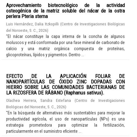
Aprovechamiento biotecnológico de la actividad
osteogénica de la matriz soluble del nácar de la ostra
perlera Pteria sterna
Luis Hernández, Dalia Itzkopilli
(
Centro de Investigaciones Biológicas
del Noroeste, S. C.
,
2026
)
"El nácar constituye la capa interna de la concha de algunos
moluscos y está conformada por una fase mineral de carbonato de
calcio y una matriz orgánica compuesta de proteínas,
glicoproteínas, lípidos y pigmentos. Dentro ...
EFECTO DE LA APLICACIÓN FOLIAR DE
NANOPARTÍCULAS DE ÓXIDO ZINC DOPADAS CON
HIERRO SOBRE LAS COMUNIDADES BACTERIANAS DE
LA RIZOSFERA DE RÁBANO (Raphanus sativus).
Olachea Herrera, Sandra Estefana
(
Centro de Investigaciones
Biológicas del Noroeste, S. C.
,
2026
)
"En la búsqueda de alternativas más sustentables para mejorar la
productividad agrícola, el uso de nanopartículas (NPs) es una
estrategia prometedora para optimizar la fertilización,
particularmente en el suministro eficiente ...