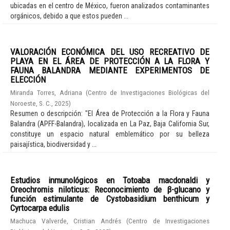
ubicadas en el centro de México, fueron analizados contaminantes
orgánicos, debido a que estos pueden ...
VALORACIÓN ECONÓMICA DEL USO RECREATIVO DE
PLAYA EN EL ÁREA DE PROTECCIÓN A LA FLORA Y
FAUNA BALANDRA MEDIANTE EXPERIMENTOS DE
ELECCIÓN
Miranda Torres, Adriana
(
Centro de Investigaciones Biológicas del
Noroeste, S. C.
,
2025
)
Resumen o descripción: "El Área de Protección a la Flora y Fauna
Balandra (APFF-Balandra), localizada en La Paz, Baja California Sur,
constituye un espacio natural emblemático por su belleza
paisajística, biodiversidad y ...
Estudios inmunológicos en Totoaba macdonaldi y
Oreochromis niloticus: Reconocimiento de β-glucano y
función estimulante de Cystobasidium benthicum y
Cyrtocarpa edulis
Machuca Valverde, Cristian Andrés
(
Centro de Investigaciones