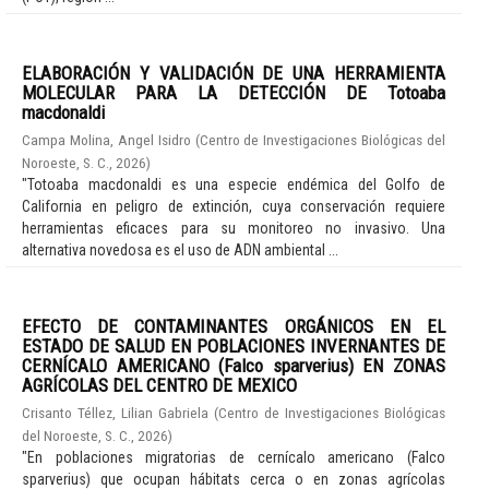
ELABORACIÓN Y VALIDACIÓN DE UNA HERRAMIENTA
MOLECULAR PARA LA DETECCIÓN DE Totoaba
macdonaldi
Campa Molina, Angel Isidro
(
Centro de Investigaciones Biológicas del
Noroeste, S. C.
,
2026
)
"Totoaba macdonaldi es una especie endémica del Golfo de
California en peligro de extinción, cuya conservación requiere
herramientas eficaces para su monitoreo no invasivo. Una
alternativa novedosa es el uso de ADN ambiental ...
EFECTO DE CONTAMINANTES ORGÁNICOS EN EL
ESTADO DE SALUD EN POBLACIONES INVERNANTES DE
CERNÍCALO AMERICANO (Falco sparverius) EN ZONAS
AGRÍCOLAS DEL CENTRO DE MEXICO
Crisanto Téllez, Lilian Gabriela
(
Centro de Investigaciones Biológicas
del Noroeste, S. C.
,
2026
)
"En poblaciones migratorias de cernícalo americano (Falco
sparverius) que ocupan hábitats cerca o en zonas agrícolas