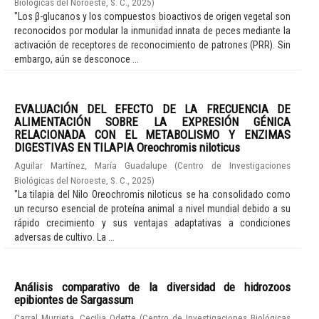
Biológicas del Noroeste, S. C.
,
2025
)
"Los β-glucanos y los compuestos bioactivos de origen vegetal son
reconocidos por modular la inmunidad innata de peces mediante la
activación de receptores de reconocimiento de patrones (PRR). Sin
embargo, aún se desconoce ...
EVALUACIÓN DEL EFECTO DE LA FRECUENCIA DE
ALIMENTACIÓN SOBRE LA EXPRESIÓN GÉNICA
RELACIONADA CON EL METABOLISMO Y ENZIMAS
DIGESTIVAS EN TILAPIA Oreochromis niloticus
Aguilar Martínez, María Guadalupe
(
Centro de Investigaciones
Biológicas del Noroeste, S. C.
,
2025
)
"La tilapia del Nilo Oreochromis niloticus se ha consolidado como
un recurso esencial de proteína animal a nivel mundial debido a su
rápido crecimiento y sus ventajas adaptativas a condiciones
adversas de cultivo. La ...
Análisis comparativo de la diversidad de hidrozoos
epibiontes de Sargassum
Carral Murrieta, Cecilia Odette
(
Centro de Investigaciones Biológicas