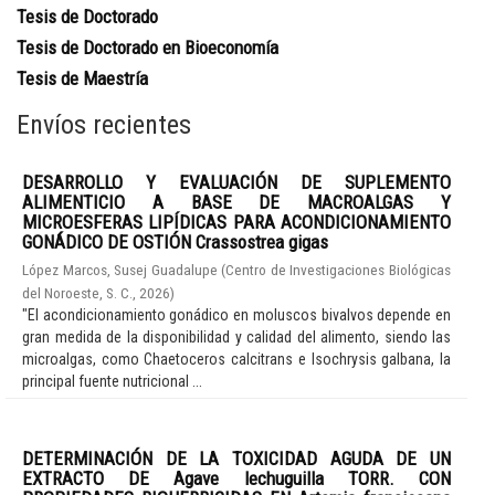
Tesis de Doctorado
Tesis de Doctorado en Bioeconomía
Tesis de Maestría
Envíos recientes
DESARROLLO Y EVALUACIÓN DE SUPLEMENTO
ALIMENTICIO A BASE DE MACROALGAS Y
MICROESFERAS LIPÍDICAS PARA ACONDICIONAMIENTO
GONÁDICO DE OSTIÓN Crassostrea gigas
López Marcos, Susej Guadalupe
(
Centro de Investigaciones Biológicas
del Noroeste, S. C.
,
2026
)
"El acondicionamiento gonádico en moluscos bivalvos depende en
gran medida de la disponibilidad y calidad del alimento, siendo las
microalgas, como Chaetoceros calcitrans e Isochrysis galbana, la
principal fuente nutricional ...
DETERMINACIÓN DE LA TOXICIDAD AGUDA DE UN
EXTRACTO DE Agave lechuguilla TORR. CON