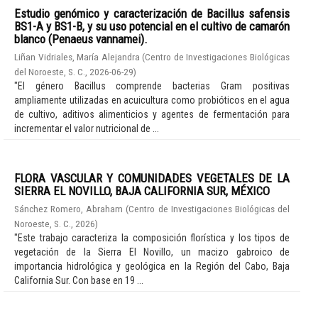
Estudio genómico y caracterización de Bacillus safensis
BS1-A y BS1-B, y su uso potencial en el cultivo de camarón
blanco (Penaeus vannamei).
Liñan Vidriales, María Alejandra
(
Centro de Investigaciones Biológicas
del Noroeste, S. C.
,
2026-06-29
)
"El género Bacillus comprende bacterias Gram positivas
ampliamente utilizadas en acuicultura como probióticos en el agua
de cultivo, aditivos alimenticios y agentes de fermentación para
incrementar el valor nutricional de ...
FLORA VASCULAR Y COMUNIDADES VEGETALES DE LA
SIERRA EL NOVILLO, BAJA CALIFORNIA SUR, MÉXICO
Sánchez Romero, Abraham
(
Centro de Investigaciones Biológicas del
Noroeste, S. C.
,
2026
)
"Este trabajo caracteriza la composición florística y los tipos de
vegetación de la Sierra El Novillo, un macizo gabroico de
importancia hidrológica y geológica en la Región del Cabo, Baja
California Sur. Con base en 19 ...