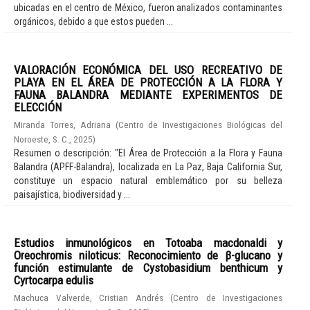
ubicadas en el centro de México, fueron analizados contaminantes
orgánicos, debido a que estos pueden ...
VALORACIÓN ECONÓMICA DEL USO RECREATIVO DE
PLAYA EN EL ÁREA DE PROTECCIÓN A LA FLORA Y
FAUNA BALANDRA MEDIANTE EXPERIMENTOS DE
ELECCIÓN
Miranda Torres, Adriana
(
Centro de Investigaciones Biológicas del
Noroeste, S. C.
,
2025
)
Resumen o descripción: "El Área de Protección a la Flora y Fauna
Balandra (APFF-Balandra), localizada en La Paz, Baja California Sur,
constituye un espacio natural emblemático por su belleza
paisajística, biodiversidad y ...
Estudios inmunológicos en Totoaba macdonaldi y
Oreochromis niloticus: Reconocimiento de β-glucano y
función estimulante de Cystobasidium benthicum y
Cyrtocarpa edulis
Machuca Valverde, Cristian Andrés
(
Centro de Investigaciones