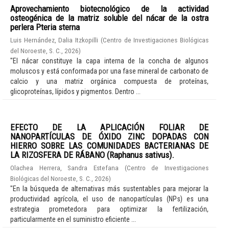
Aprovechamiento biotecnológico de la actividad
osteogénica de la matriz soluble del nácar de la ostra
perlera Pteria sterna
Luis Hernández, Dalia Itzkopilli
(
Centro de Investigaciones Biológicas
del Noroeste, S. C.
,
2026
)
"El nácar constituye la capa interna de la concha de algunos
moluscos y está conformada por una fase mineral de carbonato de
calcio y una matriz orgánica compuesta de proteínas,
glicoproteínas, lípidos y pigmentos. Dentro ...
EFECTO DE LA APLICACIÓN FOLIAR DE
NANOPARTÍCULAS DE ÓXIDO ZINC DOPADAS CON
HIERRO SOBRE LAS COMUNIDADES BACTERIANAS DE
LA RIZOSFERA DE RÁBANO (Raphanus sativus).
Olachea Herrera, Sandra Estefana
(
Centro de Investigaciones
Biológicas del Noroeste, S. C.
,
2026
)
"En la búsqueda de alternativas más sustentables para mejorar la
productividad agrícola, el uso de nanopartículas (NPs) es una
estrategia prometedora para optimizar la fertilización,
particularmente en el suministro eficiente ...