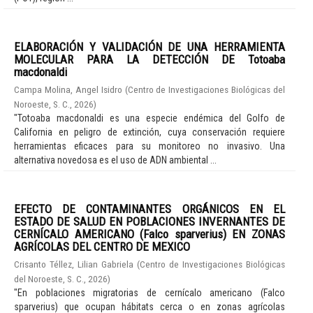
ELABORACIÓN Y VALIDACIÓN DE UNA HERRAMIENTA
MOLECULAR PARA LA DETECCIÓN DE Totoaba
macdonaldi
Campa Molina, Angel Isidro
(
Centro de Investigaciones Biológicas del
Noroeste, S. C.
,
2026
)
"Totoaba macdonaldi es una especie endémica del Golfo de
California en peligro de extinción, cuya conservación requiere
herramientas eficaces para su monitoreo no invasivo. Una
alternativa novedosa es el uso de ADN ambiental ...
EFECTO DE CONTAMINANTES ORGÁNICOS EN EL
ESTADO DE SALUD EN POBLACIONES INVERNANTES DE
CERNÍCALO AMERICANO (Falco sparverius) EN ZONAS
AGRÍCOLAS DEL CENTRO DE MEXICO
Crisanto Téllez, Lilian Gabriela
(
Centro de Investigaciones Biológicas
del Noroeste, S. C.
,
2026
)
"En poblaciones migratorias de cernícalo americano (Falco
sparverius) que ocupan hábitats cerca o en zonas agrícolas