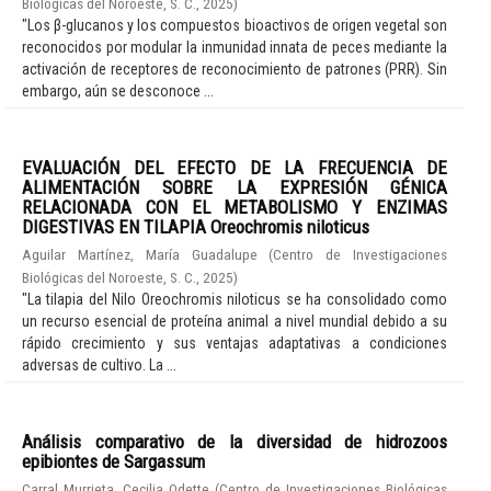
Biológicas del Noroeste, S. C.
,
2025
)
"Los β-glucanos y los compuestos bioactivos de origen vegetal son
reconocidos por modular la inmunidad innata de peces mediante la
activación de receptores de reconocimiento de patrones (PRR). Sin
embargo, aún se desconoce ...
EVALUACIÓN DEL EFECTO DE LA FRECUENCIA DE
ALIMENTACIÓN SOBRE LA EXPRESIÓN GÉNICA
RELACIONADA CON EL METABOLISMO Y ENZIMAS
DIGESTIVAS EN TILAPIA Oreochromis niloticus
Aguilar Martínez, María Guadalupe
(
Centro de Investigaciones
Biológicas del Noroeste, S. C.
,
2025
)
"La tilapia del Nilo Oreochromis niloticus se ha consolidado como
un recurso esencial de proteína animal a nivel mundial debido a su
rápido crecimiento y sus ventajas adaptativas a condiciones
adversas de cultivo. La ...
Análisis comparativo de la diversidad de hidrozoos
epibiontes de Sargassum
Carral Murrieta, Cecilia Odette
(
Centro de Investigaciones Biológicas