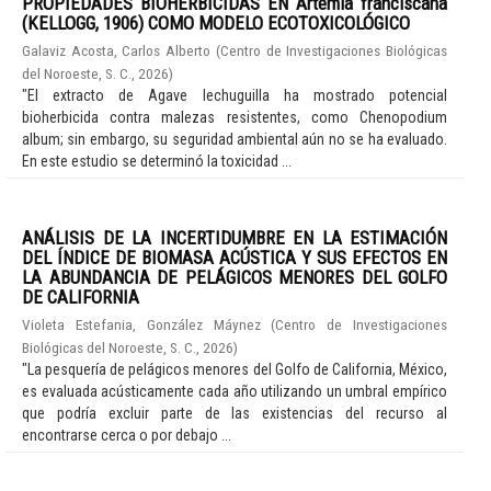
PROPIEDADES BIOHERBICIDAS EN Artemia franciscana
(KELLOGG, 1906) COMO MODELO ECOTOXICOLÓGICO
Galaviz Acosta, Carlos Alberto
(
Centro de Investigaciones Biológicas
del Noroeste, S. C.
,
2026
)
"El extracto de Agave lechuguilla ha mostrado potencial
bioherbicida contra malezas resistentes, como Chenopodium
album; sin embargo, su seguridad ambiental aún no se ha evaluado.
En este estudio se determinó la toxicidad ...
ANÁLISIS DE LA INCERTIDUMBRE EN LA ESTIMACIÓN
DEL ÍNDICE DE BIOMASA ACÚSTICA Y SUS EFECTOS EN
LA ABUNDANCIA DE PELÁGICOS MENORES DEL GOLFO
DE CALIFORNIA
Violeta Estefania, González Máynez
(
Centro de Investigaciones
Biológicas del Noroeste, S. C.
,
2026
)
"La pesquería de pelágicos menores del Golfo de California, México,
es evaluada acústicamente cada año utilizando un umbral empírico
que podría excluir parte de las existencias del recurso al
encontrarse cerca o por debajo ...