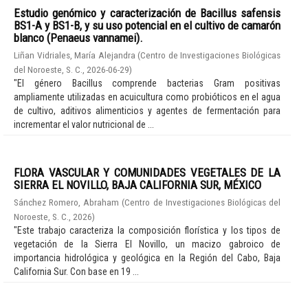
Estudio genómico y caracterización de Bacillus safensis
BS1-A y BS1-B, y su uso potencial en el cultivo de camarón
blanco (Penaeus vannamei).
Liñan Vidriales, María Alejandra
(
Centro de Investigaciones Biológicas
del Noroeste, S. C.
,
2026-06-29
)
"El género Bacillus comprende bacterias Gram positivas
ampliamente utilizadas en acuicultura como probióticos en el agua
de cultivo, aditivos alimenticios y agentes de fermentación para
incrementar el valor nutricional de ...
FLORA VASCULAR Y COMUNIDADES VEGETALES DE LA
SIERRA EL NOVILLO, BAJA CALIFORNIA SUR, MÉXICO
Sánchez Romero, Abraham
(
Centro de Investigaciones Biológicas del
Noroeste, S. C.
,
2026
)
"Este trabajo caracteriza la composición florística y los tipos de
vegetación de la Sierra El Novillo, un macizo gabroico de
importancia hidrológica y geológica en la Región del Cabo, Baja
California Sur. Con base en 19 ...