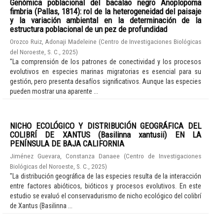
Genómica poblacional del bacalao negro Anoplopoma
fimbria (Pallas, 1814): rol de la heterogeneidad del paisaje
y la variación ambiental en la determinación de la
estructura poblacional de un pez de profundidad
Orozco Ruiz, Adonaji Madeleine
(
Centro de Investigaciones Biológicas
del Noroeste, S. C.
,
2025
)
"La comprensión de los patrones de conectividad y los procesos
evolutivos en especies marinas migratorias es esencial para su
gestión, pero presenta desafíos significativos. Aunque las especies
pueden mostrar una aparente ...
NICHO ECOLÓGICO Y DISTRIBUCIÓN GEOGRÁFICA DEL
COLIBRÍ DE XANTUS (Basilinna xantusii) EN LA
PENÍNSULA DE BAJA CALIFORNIA
Jiménez Guevara, Constanza Danaee
(
Centro de Investigaciones
Biológicas del Noroeste, S. C.
,
2025
)
"La distribución geográfica de las especies resulta de la interacción
entre factores abióticos, bióticos y procesos evolutivos. En este
estudio se evaluó el conservadurismo de nicho ecológico del colibrí
de Xantus (Basilinna ...