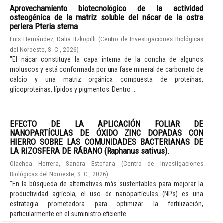
Aprovechamiento biotecnológico de la actividad
osteogénica de la matriz soluble del nácar de la ostra
perlera Pteria sterna
Luis Hernández, Dalia Itzkopilli
(
Centro de Investigaciones Biológicas
del Noroeste, S. C.
,
2026
)
"El nácar constituye la capa interna de la concha de algunos
moluscos y está conformada por una fase mineral de carbonato de
calcio y una matriz orgánica compuesta de proteínas,
glicoproteínas, lípidos y pigmentos. Dentro ...
EFECTO DE LA APLICACIÓN FOLIAR DE
NANOPARTÍCULAS DE ÓXIDO ZINC DOPADAS CON
HIERRO SOBRE LAS COMUNIDADES BACTERIANAS DE
LA RIZOSFERA DE RÁBANO (Raphanus sativus).
Olachea Herrera, Sandra Estefana
(
Centro de Investigaciones
Biológicas del Noroeste, S. C.
,
2026
)
"En la búsqueda de alternativas más sustentables para mejorar la
productividad agrícola, el uso de nanopartículas (NPs) es una
estrategia prometedora para optimizar la fertilización,
particularmente en el suministro eficiente ...