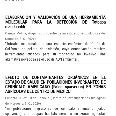
ELABORACIÓN Y VALIDACIÓN DE UNA HERRAMIENTA
MOLECULAR PARA LA DETECCIÓN DE Totoaba
macdonaldi
Campa Molina, Angel Isidro
(
Centro de Investigaciones Biológicas del
Noroeste, S. C.
,
2026
)
"Totoaba macdonaldi es una especie endémica del Golfo de
California en peligro de extinción, cuya conservación requiere
herramientas eficaces para su monitoreo no invasivo. Una
alternativa novedosa es el uso de ADN ambiental ...
EFECTO DE CONTAMINANTES ORGÁNICOS EN EL
ESTADO DE SALUD EN POBLACIONES INVERNANTES DE
CERNÍCALO AMERICANO (Falco sparverius) EN ZONAS
AGRÍCOLAS DEL CENTRO DE MEXICO
Crisanto Téllez, Lilian Gabriela
(
Centro de Investigaciones Biológicas
del Noroeste, S. C.
,
2026
)
"En poblaciones migratorias de cernícalo americano (Falco
sparverius) que ocupan hábitats cerca o en zonas agrícolas