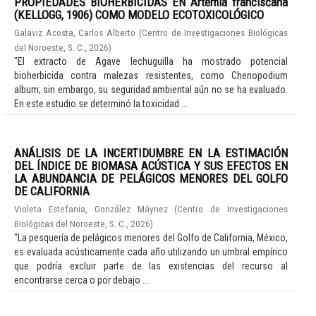
PROPIEDADES BIOHERBICIDAS EN Artemia franciscana
(KELLOGG, 1906) COMO MODELO ECOTOXICOLÓGICO
Galaviz Acosta, Carlos Alberto
(
Centro de Investigaciones Biológicas
del Noroeste, S. C.
,
2026
)
"El extracto de Agave lechuguilla ha mostrado potencial
bioherbicida contra malezas resistentes, como Chenopodium
album; sin embargo, su seguridad ambiental aún no se ha evaluado.
En este estudio se determinó la toxicidad ...
ANÁLISIS DE LA INCERTIDUMBRE EN LA ESTIMACIÓN
DEL ÍNDICE DE BIOMASA ACÚSTICA Y SUS EFECTOS EN
LA ABUNDANCIA DE PELÁGICOS MENORES DEL GOLFO
DE CALIFORNIA
Violeta Estefania, González Máynez
(
Centro de Investigaciones
Biológicas del Noroeste, S. C.
,
2026
)
"La pesquería de pelágicos menores del Golfo de California, México,
es evaluada acústicamente cada año utilizando un umbral empírico
que podría excluir parte de las existencias del recurso al
encontrarse cerca o por debajo ...