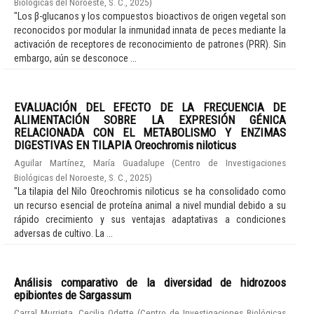
Biológicas del Noroeste, S. C.
,
2025
)
"Los β-glucanos y los compuestos bioactivos de origen vegetal son
reconocidos por modular la inmunidad innata de peces mediante la
activación de receptores de reconocimiento de patrones (PRR). Sin
embargo, aún se desconoce ...
EVALUACIÓN DEL EFECTO DE LA FRECUENCIA DE
ALIMENTACIÓN SOBRE LA EXPRESIÓN GÉNICA
RELACIONADA CON EL METABOLISMO Y ENZIMAS
DIGESTIVAS EN TILAPIA Oreochromis niloticus
Aguilar Martínez, María Guadalupe
(
Centro de Investigaciones
Biológicas del Noroeste, S. C.
,
2025
)
"La tilapia del Nilo Oreochromis niloticus se ha consolidado como
un recurso esencial de proteína animal a nivel mundial debido a su
rápido crecimiento y sus ventajas adaptativas a condiciones
adversas de cultivo. La ...
Análisis comparativo de la diversidad de hidrozoos
epibiontes de Sargassum
Carral Murrieta, Cecilia Odette
(
Centro de Investigaciones Biológicas