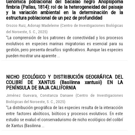
Genómica poblacional del bacalao negro Anoplopoma
fimbria (Pallas, 1814): rol de la heterogeneidad del paisaje
y la variación ambiental en la determinación de la
estructura poblacional de un pez de profundidad
Orozco Ruiz, Adonaji Madeleine
(
Centro de Investigaciones Biológicas
del Noroeste, S. C.
,
2025
)
"La comprensión de los patrones de conectividad y los procesos
evolutivos en especies marinas migratorias es esencial para su
gestión, pero presenta desafíos significativos. Aunque las especies
pueden mostrar una aparente ...
NICHO ECOLÓGICO Y DISTRIBUCIÓN GEOGRÁFICA DEL
COLIBRÍ DE XANTUS (Basilinna xantusii) EN LA
PENÍNSULA DE BAJA CALIFORNIA
Jiménez Guevara, Constanza Danaee
(
Centro de Investigaciones
Biológicas del Noroeste, S. C.
,
2025
)
"La distribución geográfica de las especies resulta de la interacción
entre factores abióticos, bióticos y procesos evolutivos. En este
estudio se evaluó el conservadurismo de nicho ecológico del colibrí
de Xantus (Basilinna ...