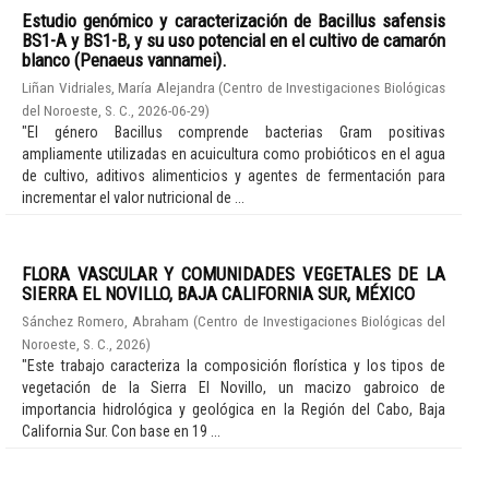
Estudio genómico y caracterización de Bacillus safensis
BS1-A y BS1-B, y su uso potencial en el cultivo de camarón
blanco (Penaeus vannamei).
Liñan Vidriales, María Alejandra
(
Centro de Investigaciones Biológicas
del Noroeste, S. C.
,
2026-06-29
)
"El género Bacillus comprende bacterias Gram positivas
ampliamente utilizadas en acuicultura como probióticos en el agua
de cultivo, aditivos alimenticios y agentes de fermentación para
incrementar el valor nutricional de ...
FLORA VASCULAR Y COMUNIDADES VEGETALES DE LA
SIERRA EL NOVILLO, BAJA CALIFORNIA SUR, MÉXICO
Sánchez Romero, Abraham
(
Centro de Investigaciones Biológicas del
Noroeste, S. C.
,
2026
)
"Este trabajo caracteriza la composición florística y los tipos de
vegetación de la Sierra El Novillo, un macizo gabroico de
importancia hidrológica y geológica en la Región del Cabo, Baja
California Sur. Con base en 19 ...