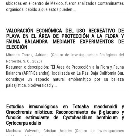
ubicadas en el centro de México, fueron analizados contaminantes
orgánicos, debido a que estos pueden ...
VALORACIÓN ECONÓMICA DEL USO RECREATIVO DE
PLAYA EN EL ÁREA DE PROTECCIÓN A LA FLORA Y
FAUNA BALANDRA MEDIANTE EXPERIMENTOS DE
ELECCIÓN
Miranda Torres, Adriana
(
Centro de Investigaciones Biológicas del
Noroeste, S. C.
,
2025
)
Resumen o descripción: "El Área de Protección a la Flora y Fauna
Balandra (APFF-Balandra), localizada en La Paz, Baja California Sur,
constituye un espacio natural emblemático por su belleza
paisajística, biodiversidad y ...
Estudios inmunológicos en Totoaba macdonaldi y
Oreochromis niloticus: Reconocimiento de β-glucano y
función estimulante de Cystobasidium benthicum y
Cyrtocarpa edulis
Machuca Valverde, Cristian Andrés
(
Centro de Investigaciones