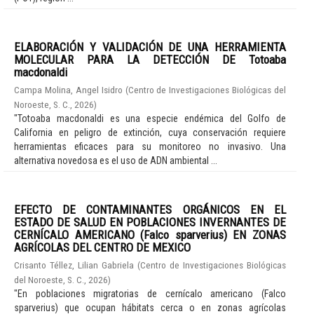
ELABORACIÓN Y VALIDACIÓN DE UNA HERRAMIENTA
MOLECULAR PARA LA DETECCIÓN DE Totoaba
macdonaldi
Campa Molina, Angel Isidro
(
Centro de Investigaciones Biológicas del
Noroeste, S. C.
,
2026
)
"Totoaba macdonaldi es una especie endémica del Golfo de
California en peligro de extinción, cuya conservación requiere
herramientas eficaces para su monitoreo no invasivo. Una
alternativa novedosa es el uso de ADN ambiental ...
EFECTO DE CONTAMINANTES ORGÁNICOS EN EL
ESTADO DE SALUD EN POBLACIONES INVERNANTES DE
CERNÍCALO AMERICANO (Falco sparverius) EN ZONAS
AGRÍCOLAS DEL CENTRO DE MEXICO
Crisanto Téllez, Lilian Gabriela
(
Centro de Investigaciones Biológicas
del Noroeste, S. C.
,
2026
)
"En poblaciones migratorias de cernícalo americano (Falco
sparverius) que ocupan hábitats cerca o en zonas agrícolas