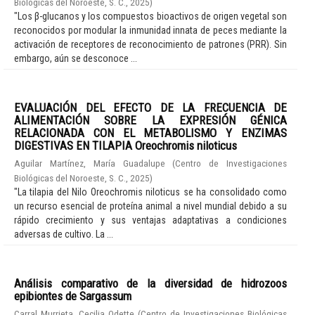
Biológicas del Noroeste, S. C.
,
2025
)
"Los β-glucanos y los compuestos bioactivos de origen vegetal son
reconocidos por modular la inmunidad innata de peces mediante la
activación de receptores de reconocimiento de patrones (PRR). Sin
embargo, aún se desconoce ...
EVALUACIÓN DEL EFECTO DE LA FRECUENCIA DE
ALIMENTACIÓN SOBRE LA EXPRESIÓN GÉNICA
RELACIONADA CON EL METABOLISMO Y ENZIMAS
DIGESTIVAS EN TILAPIA Oreochromis niloticus
Aguilar Martínez, María Guadalupe
(
Centro de Investigaciones
Biológicas del Noroeste, S. C.
,
2025
)
"La tilapia del Nilo Oreochromis niloticus se ha consolidado como
un recurso esencial de proteína animal a nivel mundial debido a su
rápido crecimiento y sus ventajas adaptativas a condiciones
adversas de cultivo. La ...
Análisis comparativo de la diversidad de hidrozoos
epibiontes de Sargassum
Carral Murrieta, Cecilia Odette
(
Centro de Investigaciones Biológicas