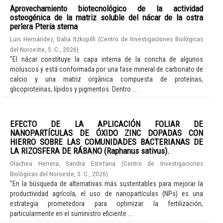
Aprovechamiento biotecnológico de la actividad
osteogénica de la matriz soluble del nácar de la ostra
perlera Pteria sterna
Luis Hernández, Dalia Itzkopilli
(
Centro de Investigaciones Biológicas
del Noroeste, S. C.
,
2026
)
"El nácar constituye la capa interna de la concha de algunos
moluscos y está conformada por una fase mineral de carbonato de
calcio y una matriz orgánica compuesta de proteínas,
glicoproteínas, lípidos y pigmentos. Dentro ...
EFECTO DE LA APLICACIÓN FOLIAR DE
NANOPARTÍCULAS DE ÓXIDO ZINC DOPADAS CON
HIERRO SOBRE LAS COMUNIDADES BACTERIANAS DE
LA RIZOSFERA DE RÁBANO (Raphanus sativus).
Olachea Herrera, Sandra Estefana
(
Centro de Investigaciones
Biológicas del Noroeste, S. C.
,
2026
)
"En la búsqueda de alternativas más sustentables para mejorar la
productividad agrícola, el uso de nanopartículas (NPs) es una
estrategia prometedora para optimizar la fertilización,
particularmente en el suministro eficiente ...