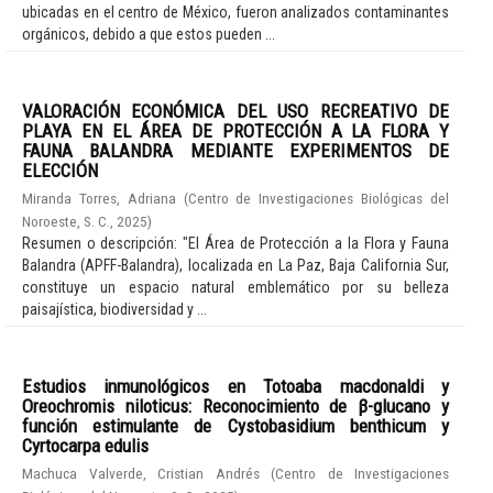
ubicadas en el centro de México, fueron analizados contaminantes
orgánicos, debido a que estos pueden ...
VALORACIÓN ECONÓMICA DEL USO RECREATIVO DE
PLAYA EN EL ÁREA DE PROTECCIÓN A LA FLORA Y
FAUNA BALANDRA MEDIANTE EXPERIMENTOS DE
ELECCIÓN
Miranda Torres, Adriana
(
Centro de Investigaciones Biológicas del
Noroeste, S. C.
,
2025
)
Resumen o descripción: "El Área de Protección a la Flora y Fauna
Balandra (APFF-Balandra), localizada en La Paz, Baja California Sur,
constituye un espacio natural emblemático por su belleza
paisajística, biodiversidad y ...
Estudios inmunológicos en Totoaba macdonaldi y
Oreochromis niloticus: Reconocimiento de β-glucano y
función estimulante de Cystobasidium benthicum y
Cyrtocarpa edulis
Machuca Valverde, Cristian Andrés
(
Centro de Investigaciones