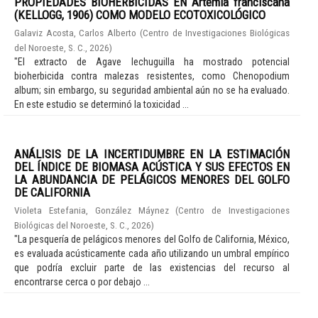
PROPIEDADES BIOHERBICIDAS EN Artemia franciscana
(KELLOGG, 1906) COMO MODELO ECOTOXICOLÓGICO
Galaviz Acosta, Carlos Alberto
(
Centro de Investigaciones Biológicas
del Noroeste, S. C.
,
2026
)
"El extracto de Agave lechuguilla ha mostrado potencial
bioherbicida contra malezas resistentes, como Chenopodium
album; sin embargo, su seguridad ambiental aún no se ha evaluado.
En este estudio se determinó la toxicidad ...
ANÁLISIS DE LA INCERTIDUMBRE EN LA ESTIMACIÓN
DEL ÍNDICE DE BIOMASA ACÚSTICA Y SUS EFECTOS EN
LA ABUNDANCIA DE PELÁGICOS MENORES DEL GOLFO
DE CALIFORNIA
Violeta Estefania, González Máynez
(
Centro de Investigaciones
Biológicas del Noroeste, S. C.
,
2026
)
"La pesquería de pelágicos menores del Golfo de California, México,
es evaluada acústicamente cada año utilizando un umbral empírico
que podría excluir parte de las existencias del recurso al
encontrarse cerca o por debajo ...