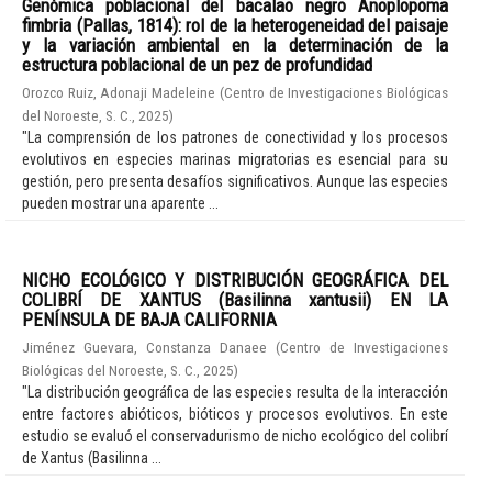
Genómica poblacional del bacalao negro Anoplopoma
fimbria (Pallas, 1814): rol de la heterogeneidad del paisaje
y la variación ambiental en la determinación de la
estructura poblacional de un pez de profundidad
Orozco Ruiz, Adonaji Madeleine
(
Centro de Investigaciones Biológicas
del Noroeste, S. C.
,
2025
)
"La comprensión de los patrones de conectividad y los procesos
evolutivos en especies marinas migratorias es esencial para su
gestión, pero presenta desafíos significativos. Aunque las especies
pueden mostrar una aparente ...
NICHO ECOLÓGICO Y DISTRIBUCIÓN GEOGRÁFICA DEL
COLIBRÍ DE XANTUS (Basilinna xantusii) EN LA
PENÍNSULA DE BAJA CALIFORNIA
Jiménez Guevara, Constanza Danaee
(
Centro de Investigaciones
Biológicas del Noroeste, S. C.
,
2025
)
"La distribución geográfica de las especies resulta de la interacción
entre factores abióticos, bióticos y procesos evolutivos. En este
estudio se evaluó el conservadurismo de nicho ecológico del colibrí
de Xantus (Basilinna ...