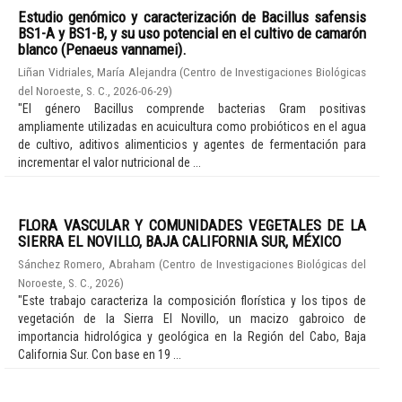
Estudio genómico y caracterización de Bacillus safensis
BS1-A y BS1-B, y su uso potencial en el cultivo de camarón
blanco (Penaeus vannamei).
Liñan Vidriales, María Alejandra
(
Centro de Investigaciones Biológicas
del Noroeste, S. C.
,
2026-06-29
)
"El género Bacillus comprende bacterias Gram positivas
ampliamente utilizadas en acuicultura como probióticos en el agua
de cultivo, aditivos alimenticios y agentes de fermentación para
incrementar el valor nutricional de ...
FLORA VASCULAR Y COMUNIDADES VEGETALES DE LA
SIERRA EL NOVILLO, BAJA CALIFORNIA SUR, MÉXICO
Sánchez Romero, Abraham
(
Centro de Investigaciones Biológicas del
Noroeste, S. C.
,
2026
)
"Este trabajo caracteriza la composición florística y los tipos de
vegetación de la Sierra El Novillo, un macizo gabroico de
importancia hidrológica y geológica en la Región del Cabo, Baja
California Sur. Con base en 19 ...