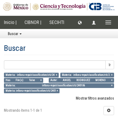
Inicio |
CIBNOR |
SECIHTI
Cambi
naveg
Buscar
Buscar
Ir
Materia: info:eu-repo/classification/cti/24 ×
Materia: info:eu-repo/classification/cti/2 ×
Has File(s): false ×
Autor: ANGEL RODRIGUEZ MORENO ×
Materia: info:eu-repo/classification/cti/240106 ×
Materia: info:eu-repo/classification/cti/2401 ×
Mostrar filtros avanzados
Mostrando ítems 1-1 de 1