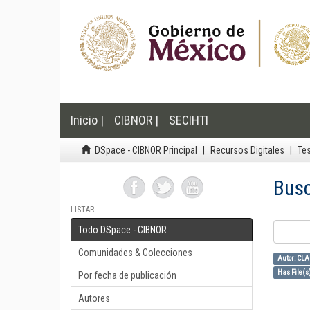
Inicio |
CIBNOR |
SECIHTI
DSpace - CIBNOR Principal
Recursos Digitales
Te
Bus
LISTAR
Todo DSpace - CIBNOR
Comunidades & Colecciones
Autor: CL
Has File(s)
Por fecha de publicación
Autores