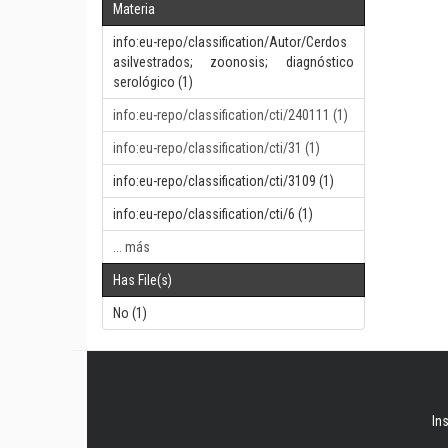
Materia
info:eu-repo/classification/Autor/Cerdos
asilvestrados; zoonosis; diagnóstico
serológico (1)
info:eu-repo/classification/cti/240111 (1)
info:eu-repo/classification/cti/31 (1)
info:eu-repo/classification/cti/3109 (1)
info:eu-repo/classification/cti/6 (1)
... más
Has File(s)
No (1)
In