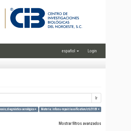
español
Login
Ir
osis; diagnóstico serológico ×
Materia: info:eu-repo/classification/cti/3109 ×
Mostrar filtros avanzados