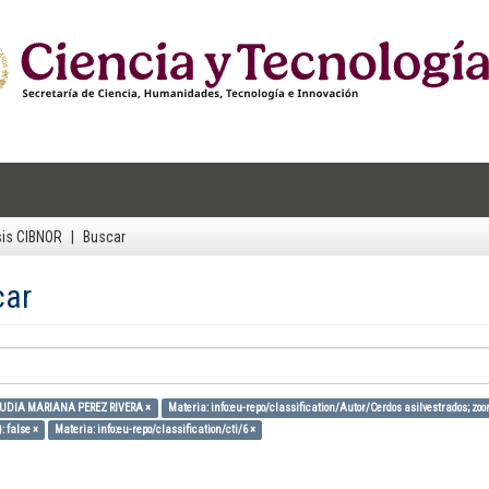
sis CIBNOR
Buscar
car
AUDIA MARIANA PEREZ RIVERA ×
Materia: info:eu-repo/classification/Autor/Cerdos asilvestrados; zoon
: false ×
Materia: info:eu-repo/classification/cti/6 ×