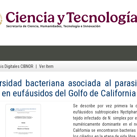
is Digitales CIBNOR
Ver ítem
rsidad bacteriana asociada al parasi
 en eufáusidos del Golfo de California
Se describe por vez primera la 
eufáusidos subtropicales Nyctiphan
tejido infectado de N. simplex por e
numéricamente dominante en el no
California se encontraron bacterias
los ciliados en la etapa de vida lib