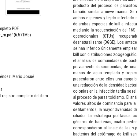
producto del proceso de parasito
tamaño similar a nieve marina. Se
ambas especies y tejido infectado
de ambas especies de krill e infecta
mpleto PDF:
mediante la secuenciación del 16S
r_m.pdf (6.571Mb)
operacionales (OTUs) recupera
desnaturalizante (DGGE). Los antece
se han inferido únicamente emplea
krill con distribuciones zoogeográfi
el análisis de comunidades de bacte
previamente desconocidas, de una 
masas de agua templada y tropical
Méndez, Mario Josué
presentaron entre ellos una carga b
una reducción de la densidad bacter
os
colonias en la infección tardía se re
l registro completo del ítem
al proceso de parasitoidismo. El an
valores altos de dominancia para la
de filamentos, la mayor diversidad de
ciliado. La estrategia polifásica
géneros de bacterias, cuatro pert
correspondieron al linaje de las γ-p
bacterias del estómago de krill sa