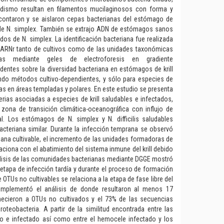
sdismo resultan en filamentos mucilaginosos con forma y
 contaron y se aislaron cepas bacterianas del estómago de
 de N. simplex. También se extrajo ADN de estómagos sanos
dos de N. simplex. La identificación bacteriana fue realizada
 ARNr tanto de cultivos como de las unidades taxonómicas
das mediante geles de electroforesis en gradiente
dentes sobre la diversidad bacteriana en estómagos de krill
ndo métodos cultivo-dependientes, y sólo para especies de
cas en áreas templadas y polares. En este estudio se presenta
rias asociadas a especies de krill saludables e infectados,
zona de transición climática-oceanográfica con influjo de
. Los estómagos de N. simplex y N. difficilis saludables
acteriana similar. Durante la infección temprana se observó
iana cultivable, el incremento de las unidades formadoras de
laciona con el abatimiento del sistema inmune del krill debido
álisis de las comunidades bacterianas mediante DGGE mostró
 etapa de infección tardía y durante el proceso de formación
 OTUs no cultivables se relaciona a la etapa de fase libre del
 complementó el análisis de donde resultaron al menos 17
enecieron a OTUs no cultivados y el 73% de las secuencias
roteobacteria. A partir de la similitud encontrada entre las
no e infectado así como entre el hemocele infectado y los