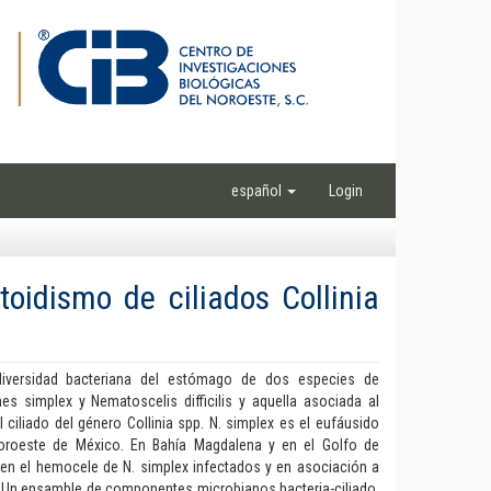
español
Login
toidismo de ciliados Collinia
diversidad bacteriana del estómago de dos especies de
es simplex y Nematoscelis difficilis y aquella asociada al
l ciliado del género Collinia spp. N. simplex es el eufáusido
roeste de México. En Bahía Magdalena y en el Golfo de
 en el hemocele de N. simplex infectados y en asociación a
re. Un ensamble de componentes microbianos bacteria-ciliado,