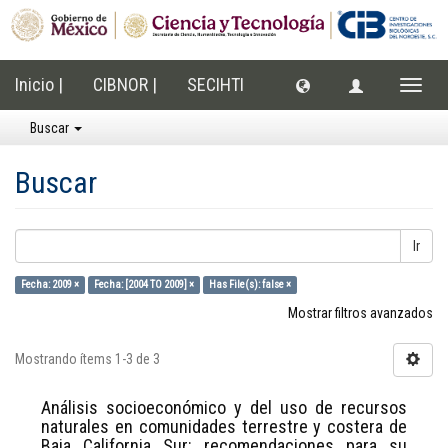
Inicio |
CIBNOR |
SECIHTI
Cambi
naveg
Buscar
Buscar
Ir
Fecha: 2009 ×
Fecha: [2004 TO 2009] ×
Has File(s): false ×
Mostrar filtros avanzados
Mostrando ítems 1-3 de 3
Análisis socioeconómico y del uso de recursos
naturales en comunidades terrestre y costera de
Baja California Sur: recomendaciones para su