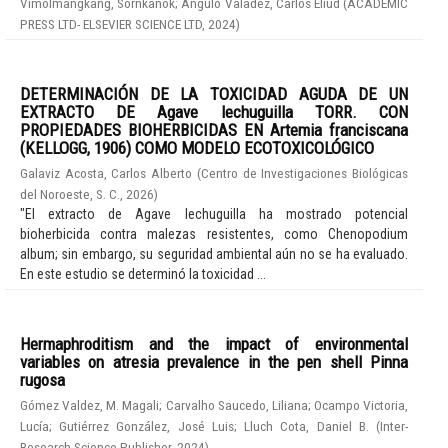
Vimolmangkang, Sornkanok
;
Angulo Valadez, Carlos Eliud
(
ACADEMIC
PRESS LTD- ELSEVIER SCIENCE LTD
,
2024
)
DETERMINACIÓN DE LA TOXICIDAD AGUDA DE UN
EXTRACTO DE Agave lechuguilla TORR. CON
PROPIEDADES BIOHERBICIDAS EN Artemia franciscana
(KELLOGG, 1906) COMO MODELO ECOTOXICOLÓGICO
Galaviz Acosta, Carlos Alberto
(
Centro de Investigaciones Biológicas
del Noroeste, S. C.
,
2026
)
"El extracto de Agave lechuguilla ha mostrado potencial
bioherbicida contra malezas resistentes, como Chenopodium
album; sin embargo, su seguridad ambiental aún no se ha evaluado.
En este estudio se determinó la toxicidad ...
Hermaphroditism and the impact of environmental
variables on atresia prevalence in the pen shell Pinna
rugosa
Gómez Valdez, M. Magali
;
Carvalho Saucedo, Liliana
;
Ocampo Victoria,
Lucía
;
Gutiérrez González, José Luis
;
Lluch Cota, Daniel B.
(
Inter-
Research Science Publisher
,
2024
)