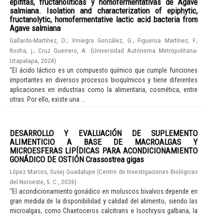
epífitas, fructanolíticas y homofermentativas de Agave
salmiana. Isolation and characterization of epiphytic,
fructanolytic, homofermentative lactic acid bacteria from
Agave salmiana
Gallardo-Martínez, D.
;
Viniegra González, G.
;
Figueroa Martínez, F.
;
Rocha, j.
;
Cruz Guerrero, A.
(
Universidad Autónoma Metropolitana-
Iztapalapa
,
2024
)
"El ácido láctico es un compuesto químico que cumple funciones
importantes en diversos procesos bioquímicos y tiene diferentes
aplicaciones en industrias como la alimentaria, cosmética, entre
otras. Por ello, existe una ...
DESARROLLO Y EVALUACIÓN DE SUPLEMENTO
ALIMENTICIO A BASE DE MACROALGAS Y
MICROESFERAS LIPÍDICAS PARA ACONDICIONAMIENTO
GONÁDICO DE OSTIÓN Crassostrea gigas
López Marcos, Susej Guadalupe
(
Centro de Investigaciones Biológicas
del Noroeste, S. C.
,
2026
)
"El acondicionamiento gonádico en moluscos bivalvos depende en
gran medida de la disponibilidad y calidad del alimento, siendo las
microalgas, como Chaetoceros calcitrans e Isochrysis galbana, la