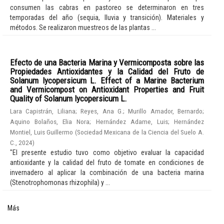
consumen las cabras en pastoreo se determinaron en tres
temporadas del año (sequia, lluvia y transición). Materiales y
métodos. Se realizaron muestreos de las plantas ...
Efecto de una Bacteria Marina y Vermicomposta sobre las
Propiedades Antioxidantes y la Calidad del Fruto de
Solanum lycopersicum L. Effect of a Marine Bacterium
and Vermicompost on Antioxidant Properties and Fruit
Quality of Solanum lycopersicum L.
Lara Capistrán, Liliana
;
Reyes, Ana G.
;
Murillo Amador, Bernardo
;
Aquino Bolaños, Elia Nora
;
Hernández Adame, Luis
;
Hernández
Montiel, Luis Guillermo
(
Sociedad Mexicana de la Ciencia del Suelo A.
C.
,
2024
)
"El presente estudio tuvo como objetivo evaluar la capacidad
antioxidante y la calidad del fruto de tomate en condiciones de
invernadero al aplicar la combinación de una bacteria marina
(Stenotrophomonas rhizophila) y ...
Más