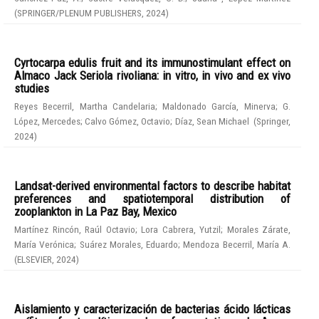
(
SPRINGER/PLENUM PUBLISHERS
,
2024
)
Cyrtocarpa edulis fruit and its immunostimulant effect on
Almaco Jack Seriola rivoliana: in vitro, in vivo and ex vivo
studies
Reyes Becerril, Martha Candelaria
;
Maldonado García, Minerva
;
G.
López, Mercedes
;
Calvo Gómez, Octavio
;
Díaz, Sean Michael
(
Springer
,
2024
)
Landsat-derived environmental factors to describe habitat
preferences and spatiotemporal distribution of
zooplankton in La Paz Bay, Mexico
Martínez Rincón, Raúl Octavio
;
Lora Cabrera, Yutzil
;
Morales Zárate,
María Verónica
;
Suárez Morales, Eduardo
;
Mendoza Becerril, María A.
(
ELSEVIER
,
2024
)
Aislamiento y caracterización de bacterias ácido lácticas