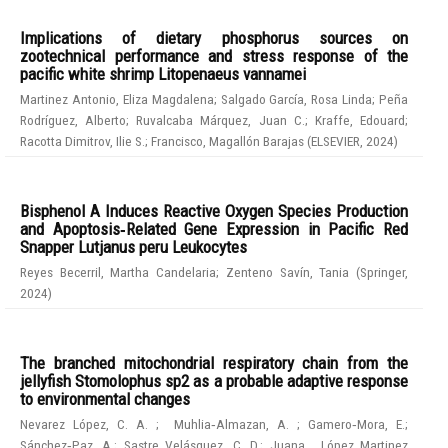
Implications of dietary phosphorus sources on
zootechnical performance and stress response of the
pacific white shrimp Litopenaeus vannamei
Martinez Antonio, Eliza Magdalena
;
Salgado García, Rosa Linda
;
Peña
Rodríguez, Alberto
;
Ruvalcaba Márquez, Juan C.
;
Kraffe, Edouard
;
Racotta Dimitrov, Ilie S.
;
Francisco, Magallón Barajas
(
ELSEVIER
,
2024
)
Bisphenol A Induces Reactive Oxygen Species Production
and Apoptosis‑Related Gene Expression in Pacific Red
Snapper Lutjanus peru Leukocytes
Reyes Becerril, Martha Candelaria
;
Zenteno Savín, Tania
(
Springer
,
2024
)
The branched mitochondrial respiratory chain from the
jellyfish Stomolophus sp2 as a probable adaptive response
to environmental changes
Nevarez López, C. A.
;
Muhlia‑Almazan, A.
;
Gamero‑Mora, E.
;
Sánchez‑Paz, A.
;
Sastre Velásquez, C. D.
;
Juana , López Martinez