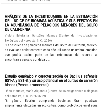
ANÁLISIS DE LA INCERTIDUMBRE EN LA ESTIMACIÓN
DEL ÍNDICE DE BIOMASA ACÚSTICA Y SUS EFECTOS EN
LA ABUNDANCIA DE PELÁGICOS MENORES DEL GOLFO
DE CALIFORNIA
Violeta Estefania, González Máynez
(
Centro de Investigaciones
Biológicas del Noroeste, S. C.
,
2026
)
"La pesquería de pelágicos menores del Golfo de California, México,
es evaluada acústicamente cada año utilizando un umbral empírico
que podría excluir parte de las existencias del recurso al
encontrarse cerca o por debajo ...
Estudio genómico y caracterización de Bacillus safensis
BS1-A y BS1-B, y su uso potencial en el cultivo de camarón
blanco (Penaeus vannamei).
Liñan Vidriales, María Alejandra
(
Centro de Investigaciones Biológicas
del Noroeste, S. C.
,
2026-06-29
)
"El género Bacillus comprende bacterias Gram positivas
ampliamente utilizadas en acuicultura como probióticos en el agua