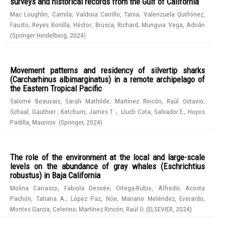
surveys and historical records from the Gulf of California
Mac Loughlin, Camila
;
Valdivia Carrillo, Tania
;
Valenzuela Quiñónez,
Fausto
;
Reyes Bonilla, Héctor
;
Brusca, Richard
;
Munguia Vega, Adrián
(
Springer Heidelberg
,
2024
)
Movement patterns and residency of silvertip sharks
(Carcharhinus albimarginatus) in a remote archipelago of
the Eastern Tropical Pacific
Salomé Beauvais, Sarah Mathilde
;
Martínez Rincón, Raúl Octavio
;
Schaal, Gauthier
;
Ketchum, James T.
;
Lluch Cota, Salvador E.
;
Hoyos
Padilla, Mauricio
(
Springer
,
2024
)
The role of the environment at the local and large-scale
levels on the abundance of gray whales (Eschrichtius
robustus) in Baja California
Molina Carrasco, Fabiola Desirée
;
Ortega-Rubio, Alfredo
;
Acosta
Pachón, Tatiana A.
;
López Paz, Nóe
;
Mariano Meléndez, Everardo
;
Montes García, Celerino
;
Martínez Rincón, Raúl O.
(
ELSEVIER
,
2024
)