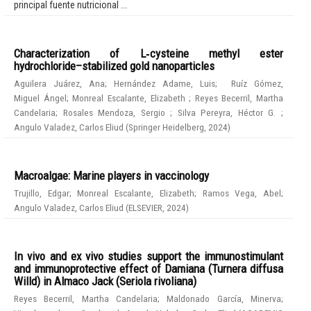
principal fuente nutricional ...
Characterization of L‑cysteine methyl ester
hydrochloride–stabilized gold nanoparticles
Aguilera Juárez, Ana
;
Hernández Adame, Luis
;
Ruíz Gómez,
Miguel Ángel
;
Monreal Escalante, Elizabeth
;
Reyes Becerril, Martha
Candelaria
;
Rosales Mendoza, Sergio
;
Silva Pereyra, Héctor G.
;
Angulo Valadez, Carlos Eliud
(
Springer Heidelberg
,
2024
)
Macroalgae: Marine players in vaccinology
Trujillo, Edgar
;
Monreal Escalante, Elizabeth
;
Ramos Vega, Abel
;
Angulo Valadez, Carlos Eliud
(
ELSEVIER
,
2024
)
In vivo and ex vivo studies support the immunostimulant
and immunoprotective effect of Damiana (Turnera diffusa
Willd) in Almaco Jack (Seriola rivoliana)
Reyes Becerril, Martha Candelaria
;
Maldonado García, Minerva
;