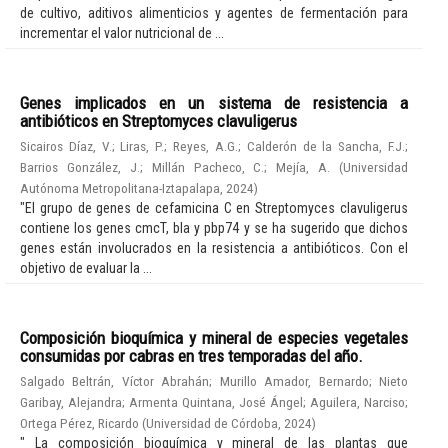
de cultivo, aditivos alimenticios y agentes de fermentación para
incrementar el valor nutricional de ...
Genes implicados en un sistema de resistencia a
antibióticos en Streptomyces clavuligerus
Sicairos Díaz, V.
;
Liras, P.
;
Reyes, A.G.
;
Calderón de la Sancha, F.J.
;
Barrios González, J.
;
Millán Pacheco, C.
;
Mejía, A.
(
Universidad
Autónoma Metropolitana-Iztapalapa
,
2024
)
"El grupo de genes de cefamicina C en Streptomyces clavuligerus
contiene los genes cmcT, bla y pbp74 y se ha sugerido que dichos
genes están involucrados en la resistencia a antibióticos. Con el
objetivo de evaluar la ...
Composición bioquímica y mineral de especies vegetales
consumidas por cabras en tres temporadas del año.
Salgado Beltrán, Víctor Abrahán
;
Murillo Amador, Bernardo
;
Nieto
Garibay, Alejandra
;
Armenta Quintana, José Ángel
;
Aguilera, Narciso
;
Ortega Pérez, Ricardo
(
Universidad de Córdoba
,
2024
)
" La composición bioquímica y mineral de las plantas que