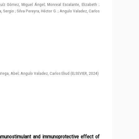
uíz Gómez, Miguel Ángel
;
Monreal Escalante, Elizabeth
;
, Sergio
;
Silva Pereyra, Héctor G.
;
Angulo Valadez, Carlos
Vega, Abel
;
Angulo Valadez, Carlos Eliud
(
ELSEVIER
,
2024
)
immunostimulant and immunoprotective effect of