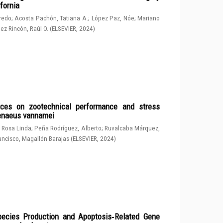
fornia
fredo
;
Acosta Pachón, Tatiana A.
;
López Paz, Nóe
;
Mariano
ez Rincón, Raúl O.
(
ELSEVIER
,
2024
)
rces on zootechnical performance and stress
penaeus vannamei
 Rosa Linda
;
Peña Rodríguez, Alberto
;
Ruvalcaba Márquez,
ancisco, Magallón Barajas
(
ELSEVIER
,
2024
)
ecies Production and Apoptosis‑Related Gene