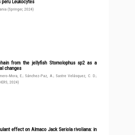
s peru Leukocytes
ania
(
Springer
,
2024
)
chain from the jellyfish Stomolophus sp2 as a
tal changes
ero‑Mora, E.
;
Sánchez‑Paz, A.
;
Sastre Velásquez, C. D.
;
HERS
,
2024
)
ulant effect on Almaco Jack Seriola rivoliana: in