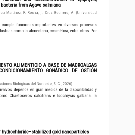
d bacteria from Agave salmiana
roa Martínez, F.
;
Rocha, j.
;
Cruz Guerrero, A.
(
Universidad
e cumple funciones importantes en diversos procesos
dustrias como la alimentaria, cosmética, entre otras. Por
MENTO ALIMENTICIO A BASE DE MACROALGAS
CONDICIONAMIENTO GONÁDICO DE OSTIÓN
aciones Biológicas del Noroeste, S. C.
,
2026
)
valvos depende en gran medida de la disponibilidad y
como Chaetoceros calcitrans e Isochrysis galbana, la
r hydrochloride–stabilized gold nanoparticles