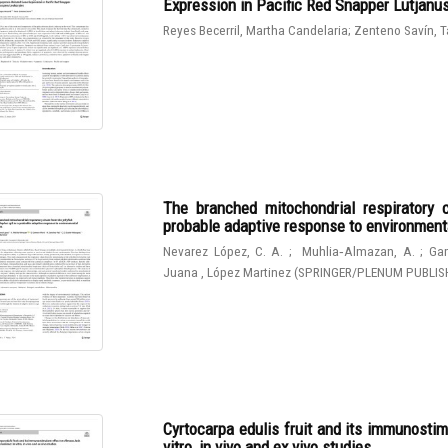
Expression in Pacific Red Snapper Lutjanu
Reyes Becerril, Martha Candelaria
;
Zenteno Savín, T
The branched mitochondrial respiratory 
probable adaptive response to environmen
Nevarez López, C. A.
;
Muhlia‑Almazan, A.
;
Gam
Juana , López Martinez
(
SPRINGER/PLENUM PUBLIS
Cyrtocarpa edulis fruit and its immunostim
vitro, in vivo and ex vivo studies