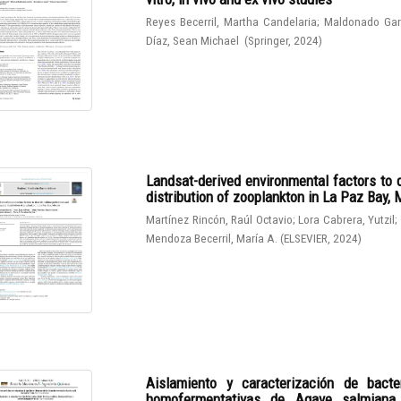
Reyes Becerril, Martha Candelaria
;
Maldonado Gar
Díaz, Sean Michael
(
Springer
,
2024
)
Landsat-derived environmental factors to 
distribution of zooplankton in La Paz Bay,
Martínez Rincón, Raúl Octavio
;
Lora Cabrera, Yutzil
;
Mendoza Becerril, María A.
(
ELSEVIER
,
2024
)
Aislamiento y caracterización de bacter
homofermentativas de Agave salmiana. I