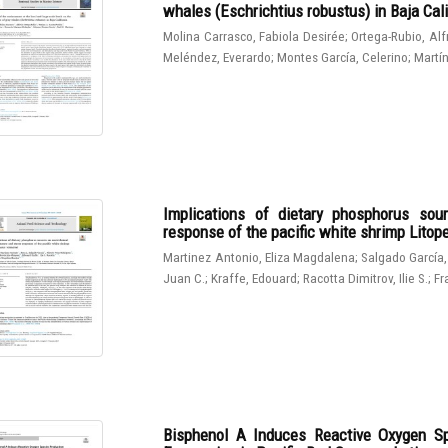
whales (Eschrichtius robustus) in Baja Cali
Molina Carrasco, Fabiola Desirée
;
Ortega-Rubio, Al
Meléndez, Everardo
;
Montes García, Celerino
;
Martín
Implications of dietary phosphorus sou
response of the pacific white shrimp Lito
Martinez Antonio, Eliza Magdalena
;
Salgado García,
Juan C.
;
Kraffe, Edouard
;
Racotta Dimitrov, Ilie S.
;
Fr
Bisphenol A Induces Reactive Oxygen Sp