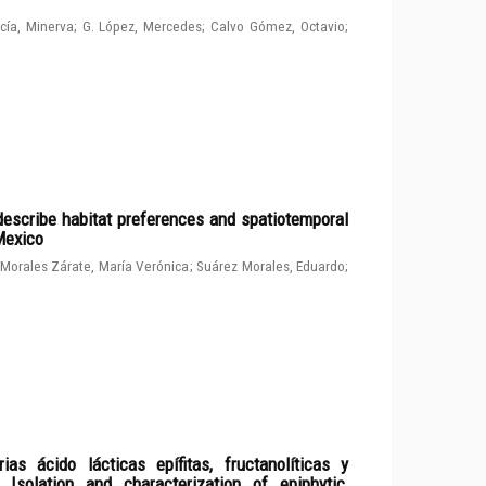
cía, Minerva
;
G. López, Mercedes
;
Calvo Gómez, Octavio
;
describe habitat preferences and spatiotemporal
 Mexico
Morales Zárate, María Verónica
;
Suárez Morales, Eduardo
;
ias ácido lácticas epífitas, fructanolíticas y
solation and characterization of epiphytic,