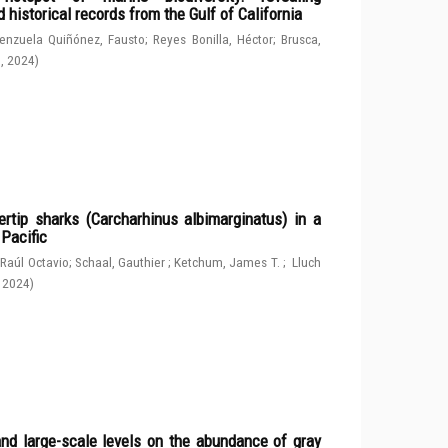
 historical records from the Gulf of California
enzuela Quiñónez, Fausto
;
Reyes Bonilla, Héctor
;
Brusca,
g
,
2024
)
rtip sharks (Carcharhinus albimarginatus) in a
 Pacific
 Raúl Octavio
;
Schaal, Gauthier
;
Ketchum, James T.
;
Lluch
,
2024
)
and large-scale levels on the abundance of gray