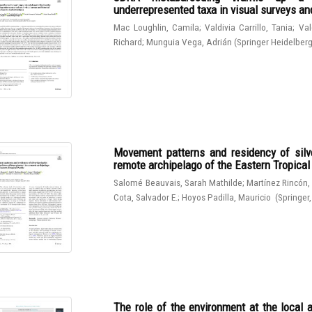
underrepresented taxa in visual surveys and
Mac Loughlin, Camila
;
Valdivia Carrillo, Tania
;
Val
Richard
;
Munguia Vega, Adrián
(
Springer Heidelber
Movement patterns and residency of silve
remote archipelago of the Eastern Tropical
Salomé Beauvais, Sarah Mathilde
;
Martínez Rincón,
Cota, Salvador E.
;
Hoyos Padilla, Mauricio
(
Springer
The role of the environment at the local 