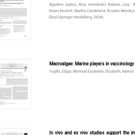
Aguilera Juárez, Ana
;
Hernández Adame, Luis
;
R
Reyes Becerril, Martha Candelaria
;
Rosales Mendoza
Eliud
(
Springer Heidelberg
,
2024
)
Macroalgae: Marine players in vaccinology
Trujillo, Edgar
;
Monreal Escalante, Elizabeth
;
Ramos 
In vivo and ex vivo studies support the 