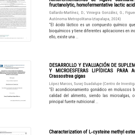
fructanolytic, homofermentative lactic aci
Gallardo-Martínez, D.
;
Viniegra González, G.
;
Figue
Autónoma Metropolitana-Iztapalapa
,
2024
)
"El ácido láctico es un compuesto químico qu
bioquímicos y tiene diferentes aplicaciones en in
ello, existe una ...
DESARROLLO Y EVALUACIÓN DE SUPLE
Y MICROESFERAS LIPÍDICAS PARA A
Crassostrea gigas
López Marcos, Susej Guadalupe
(
Centro de Investig
"El acondicionamiento gonádico en moluscos bi
calidad del alimento, siendo las microalgas, 
principal fuente nutricional ...
Characterization of L‑cysteine methyl este