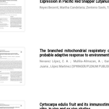
Expression in Pacific Red Snapper Lutjanu
Reyes Becerril, Martha Candelaria
;
Zenteno Savín, T
The branched mitochondrial respiratory 
probable adaptive response to environmen
Nevarez López, C. A.
;
Muhlia‑Almazan, A.
;
Gam
Juana , López Martinez
(
SPRINGER/PLENUM PUBLIS
Cyrtocarpa edulis fruit and its immunostim
vitro, in vivo and ex vivo studies