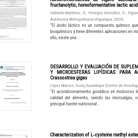
fructanolytic, homofermentative lactic aci
Gallardo-Martínez, D.
;
Viniegra González, G.
;
Figue
Autónoma Metropolitana-Iztapalapa
,
2024
)
"El ácido láctico es un compuesto químico qu
bioquímicos y tiene diferentes aplicaciones en in
ello, existe una ...
DESARROLLO Y EVALUACIÓN DE SUPLE
Y MICROESFERAS LIPÍDICAS PARA A
Crassostrea gigas
López Marcos, Susej Guadalupe
(
Centro de Investig
"El acondicionamiento gonádico en moluscos bi
calidad del alimento, siendo las microalgas, 
principal fuente nutricional ...
Characterization of L‑cysteine methyl este