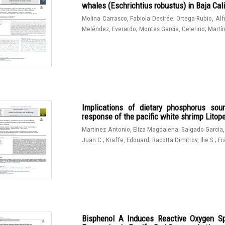
whales (Eschrichtius robustus) in Baja Cali
Molina Carrasco, Fabiola Desirée
;
Ortega-Rubio, Al
Meléndez, Everardo
;
Montes García, Celerino
;
Martín
Implications of dietary phosphorus sou
response of the pacific white shrimp Lito
Martinez Antonio, Eliza Magdalena
;
Salgado García,
Juan C.
;
Kraffe, Edouard
;
Racotta Dimitrov, Ilie S.
;
Fr
Bisphenol A Induces Reactive Oxygen Sp