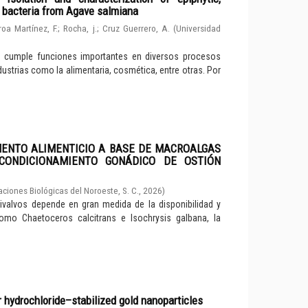
d bacteria from Agave salmiana
roa Martínez, F.
;
Rocha, j.
;
Cruz Guerrero, A.
(
Universidad
e cumple funciones importantes en diversos procesos
dustrias como la alimentaria, cosmética, entre otras. Por
MENTO ALIMENTICIO A BASE DE MACROALGAS
CONDICIONAMIENTO GONÁDICO DE OSTIÓN
aciones Biológicas del Noroeste, S. C.
,
2026
)
valvos depende en gran medida de la disponibilidad y
como Chaetoceros calcitrans e Isochrysis galbana, la
r hydrochloride–stabilized gold nanoparticles