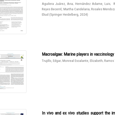
Aguilera Juárez, Ana
;
Hernández Adame, Luis
;
R
Reyes Becerril, Martha Candelaria
;
Rosales Mendoza
Eliud
(
Springer Heidelberg
,
2024
)
Macroalgae: Marine players in vaccinology
Trujillo, Edgar
;
Monreal Escalante, Elizabeth
;
Ramos 
In vivo and ex vivo studies support the 