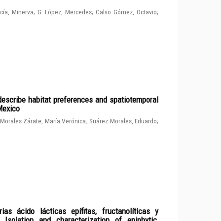
cía, Minerva
;
G. López, Mercedes
;
Calvo Gómez, Octavio
;
describe habitat preferences and spatiotemporal
 Mexico
Morales Zárate, María Verónica
;
Suárez Morales, Eduardo
;
ias ácido lácticas epífitas, fructanolíticas y
solation and characterization of epiphytic,