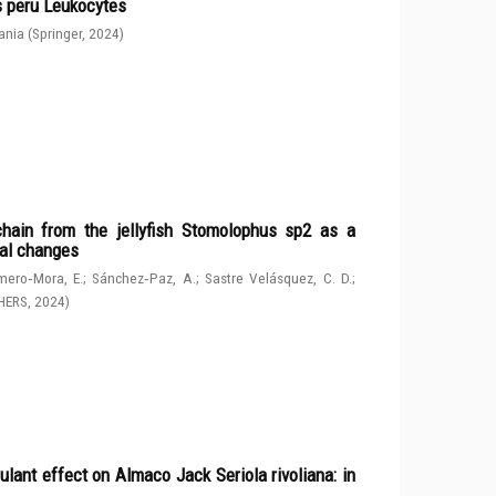
s peru Leukocytes
ania
(
Springer
,
2024
)
chain from the jellyfish Stomolophus sp2 as a
tal changes
ero‑Mora, E.
;
Sánchez‑Paz, A.
;
Sastre Velásquez, C. D.
;
HERS
,
2024
)
ulant effect on Almaco Jack Seriola rivoliana: in