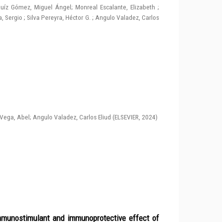
uíz Gómez, Miguel Ángel
;
Monreal Escalante, Elizabeth
;
, Sergio
;
Silva Pereyra, Héctor G.
;
Angulo Valadez, Carlos
Vega, Abel
;
Angulo Valadez, Carlos Eliud
(
ELSEVIER
,
2024
)
immunostimulant and immunoprotective effect of