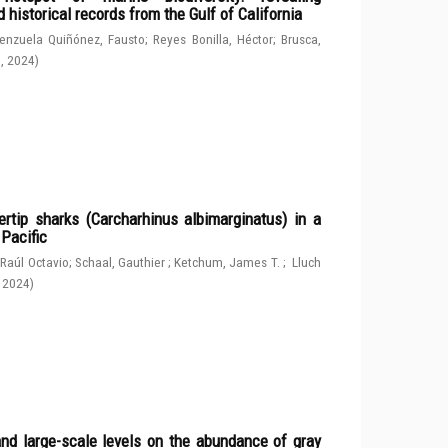
 historical records from the Gulf of California
enzuela Quiñónez, Fausto
;
Reyes Bonilla, Héctor
;
Brusca,
g
,
2024
)
rtip sharks (Carcharhinus albimarginatus) in a
 Pacific
 Raúl Octavio
;
Schaal, Gauthier
;
Ketchum, James T.
;
Lluch
,
2024
)
and large-scale levels on the abundance of gray