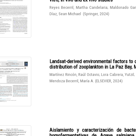
Reyes Becerril, Martha Candelaria
;
Maldonado Gar
Díaz, Sean Michael
(
Springer
,
2024
)
Landsat-derived environmental factors to 
distribution of zooplankton in La Paz Bay,
Martínez Rincón, Raúl Octavio
;
Lora Cabrera, Yutzil
;
Mendoza Becerril, María A.
(
ELSEVIER
,
2024
)
Aislamiento y caracterización de bacter
homofermentativas de Agave salmiana. I