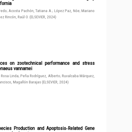
fornia
fredo
;
Acosta Pachón, Tatiana A.
;
López Paz, Nóe
;
Mariano
ez Rincón, Raúl O.
(
ELSEVIER
,
2024
)
rces on zootechnical performance and stress
penaeus vannamei
 Rosa Linda
;
Peña Rodríguez, Alberto
;
Ruvalcaba Márquez,
ancisco, Magallón Barajas
(
ELSEVIER
,
2024
)
ecies Production and Apoptosis‑Related Gene