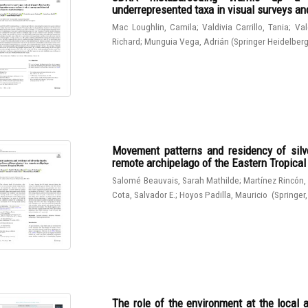
underrepresented taxa in visual surveys and
Mac Loughlin, Camila
;
Valdivia Carrillo, Tania
;
Val
Richard
;
Munguia Vega, Adrián
(
Springer Heidelber
Movement patterns and residency of silve
remote archipelago of the Eastern Tropical
Salomé Beauvais, Sarah Mathilde
;
Martínez Rincón,
Cota, Salvador E.
;
Hoyos Padilla, Mauricio
(
Springer
The role of the environment at the local 