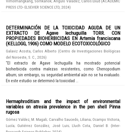
Vimolmangkang, Sornkanok
;
Angulo Valadez, Carlos Eliud
(
ACADEMIC
PRESS LTD- ELSEVIER SCIENCE LTD
,
2024
)
DETERMINACIÓN DE LA TOXICIDAD AGUDA DE UN
EXTRACTO DE Agave lechuguilla TORR. CON
PROPIEDADES BIOHERBICIDAS EN Artemia franciscana
(KELLOGG, 1906) COMO MODELO ECOTOXICOLÓGICO
Galaviz Acosta, Carlos Alberto
(
Centro de Investigaciones Biológicas
del Noroeste, S. C.
,
2026
)
"El extracto de Agave lechuguilla ha mostrado potencial
bioherbicida contra malezas resistentes, como Chenopodium
album; sin embargo, su seguridad ambiental aún no se ha evaluado.
En este estudio se determinó la toxicidad ...
Hermaphroditism and the impact of environmental
variables on atresia prevalence in the pen shell Pinna
rugosa
Gómez Valdez, M. Magali
;
Carvalho Saucedo, Liliana
;
Ocampo Victoria,
Lucía
;
Gutiérrez González, José Luis
;
Lluch Cota, Daniel B.
(
Inter-
Research Science Publisher
,
2024
)