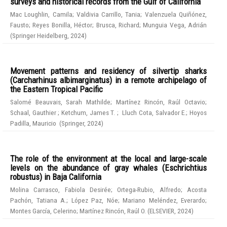
surveys and historical records from the Gulf of California
Mac Loughlin, Camila
;
Valdivia Carrillo, Tania
;
Valenzuela Quiñónez,
Fausto
;
Reyes Bonilla, Héctor
;
Brusca, Richard
;
Munguia Vega, Adrián
(
Springer Heidelberg
,
2024
)
Movement patterns and residency of silvertip sharks
(Carcharhinus albimarginatus) in a remote archipelago of
the Eastern Tropical Pacific
Salomé Beauvais, Sarah Mathilde
;
Martínez Rincón, Raúl Octavio
;
Schaal, Gauthier
;
Ketchum, James T.
;
Lluch Cota, Salvador E.
;
Hoyos
Padilla, Mauricio
(
Springer
,
2024
)
The role of the environment at the local and large-scale
levels on the abundance of gray whales (Eschrichtius
robustus) in Baja California
Molina Carrasco, Fabiola Desirée
;
Ortega-Rubio, Alfredo
;
Acosta
Pachón, Tatiana A.
;
López Paz, Nóe
;
Mariano Meléndez, Everardo
;
Montes García, Celerino
;
Martínez Rincón, Raúl O.
(
ELSEVIER
,
2024
)