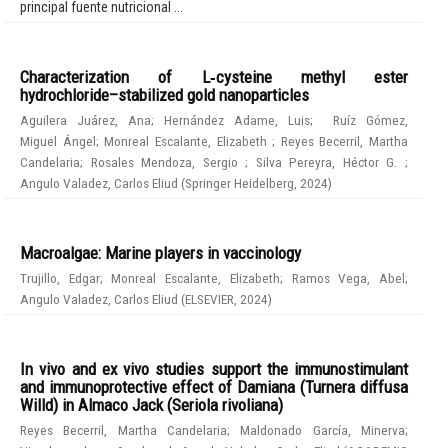
principal fuente nutricional ...
Characterization of L‑cysteine methyl ester
hydrochloride–stabilized gold nanoparticles
Aguilera Juárez, Ana
;
Hernández Adame, Luis
;
Ruíz Gómez,
Miguel Ángel
;
Monreal Escalante, Elizabeth
;
Reyes Becerril, Martha
Candelaria
;
Rosales Mendoza, Sergio
;
Silva Pereyra, Héctor G.
;
Angulo Valadez, Carlos Eliud
(
Springer Heidelberg
,
2024
)
Macroalgae: Marine players in vaccinology
Trujillo, Edgar
;
Monreal Escalante, Elizabeth
;
Ramos Vega, Abel
;
Angulo Valadez, Carlos Eliud
(
ELSEVIER
,
2024
)
In vivo and ex vivo studies support the immunostimulant
and immunoprotective effect of Damiana (Turnera diffusa
Willd) in Almaco Jack (Seriola rivoliana)
Reyes Becerril, Martha Candelaria
;
Maldonado García, Minerva
;