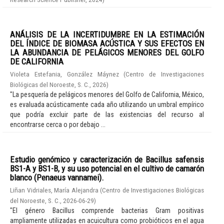
ANÁLISIS DE LA INCERTIDUMBRE EN LA ESTIMACIÓN
DEL ÍNDICE DE BIOMASA ACÚSTICA Y SUS EFECTOS EN
LA ABUNDANCIA DE PELÁGICOS MENORES DEL GOLFO
DE CALIFORNIA
Violeta Estefania, González Máynez
(
Centro de Investigaciones
Biológicas del Noroeste, S. C.
,
2026
)
"La pesquería de pelágicos menores del Golfo de California, México,
es evaluada acústicamente cada año utilizando un umbral empírico
que podría excluir parte de las existencias del recurso al
encontrarse cerca o por debajo ...
Estudio genómico y caracterización de Bacillus safensis
BS1-A y BS1-B, y su uso potencial en el cultivo de camarón
blanco (Penaeus vannamei).
Liñan Vidriales, María Alejandra
(
Centro de Investigaciones Biológicas
del Noroeste, S. C.
,
2026-06-29
)
"El género Bacillus comprende bacterias Gram positivas
ampliamente utilizadas en acuicultura como probióticos en el agua