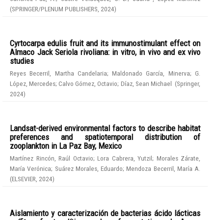
(
SPRINGER/PLENUM PUBLISHERS
,
2024
)
Cyrtocarpa edulis fruit and its immunostimulant effect on
Almaco Jack Seriola rivoliana: in vitro, in vivo and ex vivo
studies
Reyes Becerril, Martha Candelaria
;
Maldonado García, Minerva
;
G.
López, Mercedes
;
Calvo Gómez, Octavio
;
Díaz, Sean Michael
(
Springer
,
2024
)
Landsat-derived environmental factors to describe habitat
preferences and spatiotemporal distribution of
zooplankton in La Paz Bay, Mexico
Martínez Rincón, Raúl Octavio
;
Lora Cabrera, Yutzil
;
Morales Zárate,
María Verónica
;
Suárez Morales, Eduardo
;
Mendoza Becerril, María A.
(
ELSEVIER
,
2024
)
Aislamiento y caracterización de bacterias ácido lácticas