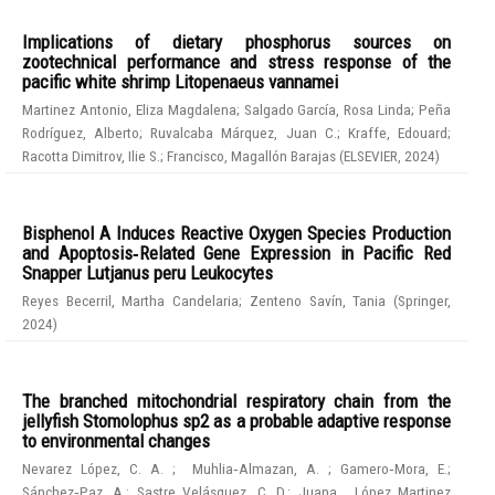
Implications of dietary phosphorus sources on
zootechnical performance and stress response of the
pacific white shrimp Litopenaeus vannamei
Martinez Antonio, Eliza Magdalena
;
Salgado García, Rosa Linda
;
Peña
Rodríguez, Alberto
;
Ruvalcaba Márquez, Juan C.
;
Kraffe, Edouard
;
Racotta Dimitrov, Ilie S.
;
Francisco, Magallón Barajas
(
ELSEVIER
,
2024
)
Bisphenol A Induces Reactive Oxygen Species Production
and Apoptosis‑Related Gene Expression in Pacific Red
Snapper Lutjanus peru Leukocytes
Reyes Becerril, Martha Candelaria
;
Zenteno Savín, Tania
(
Springer
,
2024
)
The branched mitochondrial respiratory chain from the
jellyfish Stomolophus sp2 as a probable adaptive response
to environmental changes
Nevarez López, C. A.
;
Muhlia‑Almazan, A.
;
Gamero‑Mora, E.
;
Sánchez‑Paz, A.
;
Sastre Velásquez, C. D.
;
Juana , López Martinez