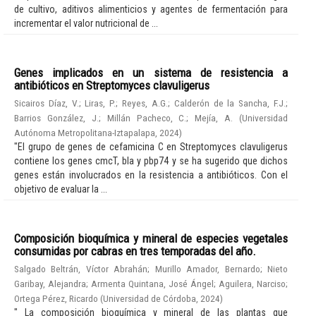
de cultivo, aditivos alimenticios y agentes de fermentación para
incrementar el valor nutricional de ...
Genes implicados en un sistema de resistencia a
antibióticos en Streptomyces clavuligerus
Sicairos Díaz, V.
;
Liras, P.
;
Reyes, A.G.
;
Calderón de la Sancha, F.J.
;
Barrios González, J.
;
Millán Pacheco, C.
;
Mejía, A.
(
Universidad
Autónoma Metropolitana-Iztapalapa
,
2024
)
"El grupo de genes de cefamicina C en Streptomyces clavuligerus
contiene los genes cmcT, bla y pbp74 y se ha sugerido que dichos
genes están involucrados en la resistencia a antibióticos. Con el
objetivo de evaluar la ...
Composición bioquímica y mineral de especies vegetales
consumidas por cabras en tres temporadas del año.
Salgado Beltrán, Víctor Abrahán
;
Murillo Amador, Bernardo
;
Nieto
Garibay, Alejandra
;
Armenta Quintana, José Ángel
;
Aguilera, Narciso
;
Ortega Pérez, Ricardo
(
Universidad de Córdoba
,
2024
)
" La composición bioquímica y mineral de las plantas que