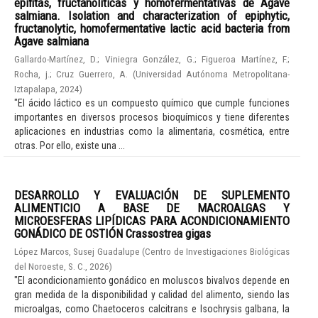
epífitas, fructanolíticas y homofermentativas de Agave
salmiana. Isolation and characterization of epiphytic,
fructanolytic, homofermentative lactic acid bacteria from
Agave salmiana
Gallardo-Martínez, D.
;
Viniegra González, G.
;
Figueroa Martínez, F.
;
Rocha, j.
;
Cruz Guerrero, A.
(
Universidad Autónoma Metropolitana-
Iztapalapa
,
2024
)
"El ácido láctico es un compuesto químico que cumple funciones
importantes en diversos procesos bioquímicos y tiene diferentes
aplicaciones en industrias como la alimentaria, cosmética, entre
otras. Por ello, existe una ...
DESARROLLO Y EVALUACIÓN DE SUPLEMENTO
ALIMENTICIO A BASE DE MACROALGAS Y
MICROESFERAS LIPÍDICAS PARA ACONDICIONAMIENTO
GONÁDICO DE OSTIÓN Crassostrea gigas
López Marcos, Susej Guadalupe
(
Centro de Investigaciones Biológicas
del Noroeste, S. C.
,
2026
)
"El acondicionamiento gonádico en moluscos bivalvos depende en
gran medida de la disponibilidad y calidad del alimento, siendo las
microalgas, como Chaetoceros calcitrans e Isochrysis galbana, la