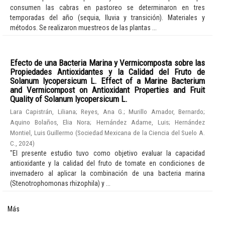
consumen las cabras en pastoreo se determinaron en tres
temporadas del año (sequia, lluvia y transición). Materiales y
métodos. Se realizaron muestreos de las plantas ...
Efecto de una Bacteria Marina y Vermicomposta sobre las
Propiedades Antioxidantes y la Calidad del Fruto de
Solanum lycopersicum L. Effect of a Marine Bacterium
and Vermicompost on Antioxidant Properties and Fruit
Quality of Solanum lycopersicum L.
Lara Capistrán, Liliana
;
Reyes, Ana G.
;
Murillo Amador, Bernardo
;
Aquino Bolaños, Elia Nora
;
Hernández Adame, Luis
;
Hernández
Montiel, Luis Guillermo
(
Sociedad Mexicana de la Ciencia del Suelo A.
C.
,
2024
)
"El presente estudio tuvo como objetivo evaluar la capacidad
antioxidante y la calidad del fruto de tomate en condiciones de
invernadero al aplicar la combinación de una bacteria marina
(Stenotrophomonas rhizophila) y ...
Más