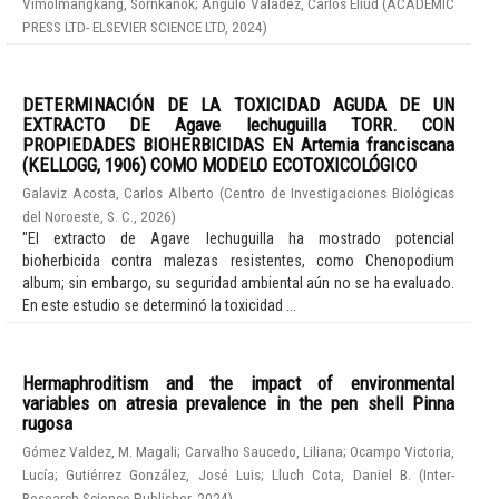
Vimolmangkang, Sornkanok
;
Angulo Valadez, Carlos Eliud
(
ACADEMIC
PRESS LTD- ELSEVIER SCIENCE LTD
,
2024
)
DETERMINACIÓN DE LA TOXICIDAD AGUDA DE UN
EXTRACTO DE Agave lechuguilla TORR. CON
PROPIEDADES BIOHERBICIDAS EN Artemia franciscana
(KELLOGG, 1906) COMO MODELO ECOTOXICOLÓGICO
Galaviz Acosta, Carlos Alberto
(
Centro de Investigaciones Biológicas
del Noroeste, S. C.
,
2026
)
"El extracto de Agave lechuguilla ha mostrado potencial
bioherbicida contra malezas resistentes, como Chenopodium
album; sin embargo, su seguridad ambiental aún no se ha evaluado.
En este estudio se determinó la toxicidad ...
Hermaphroditism and the impact of environmental
variables on atresia prevalence in the pen shell Pinna
rugosa
Gómez Valdez, M. Magali
;
Carvalho Saucedo, Liliana
;
Ocampo Victoria,
Lucía
;
Gutiérrez González, José Luis
;
Lluch Cota, Daniel B.
(
Inter-
Research Science Publisher
,
2024
)