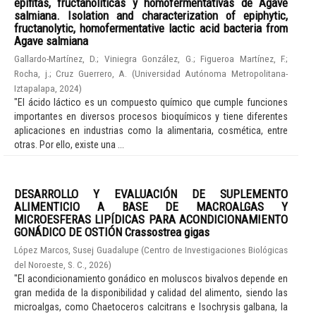
epífitas, fructanolíticas y homofermentativas de Agave
salmiana. Isolation and characterization of epiphytic,
fructanolytic, homofermentative lactic acid bacteria from
Agave salmiana
Gallardo-Martínez, D.
;
Viniegra González, G.
;
Figueroa Martínez, F.
;
Rocha, j.
;
Cruz Guerrero, A.
(
Universidad Autónoma Metropolitana-
Iztapalapa
,
2024
)
"El ácido láctico es un compuesto químico que cumple funciones
importantes en diversos procesos bioquímicos y tiene diferentes
aplicaciones en industrias como la alimentaria, cosmética, entre
otras. Por ello, existe una ...
DESARROLLO Y EVALUACIÓN DE SUPLEMENTO
ALIMENTICIO A BASE DE MACROALGAS Y
MICROESFERAS LIPÍDICAS PARA ACONDICIONAMIENTO
GONÁDICO DE OSTIÓN Crassostrea gigas
López Marcos, Susej Guadalupe
(
Centro de Investigaciones Biológicas
del Noroeste, S. C.
,
2026
)
"El acondicionamiento gonádico en moluscos bivalvos depende en
gran medida de la disponibilidad y calidad del alimento, siendo las
microalgas, como Chaetoceros calcitrans e Isochrysis galbana, la