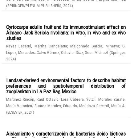
(
SPRINGER/PLENUM PUBLISHERS
,
2024
)
Cyrtocarpa edulis fruit and its immunostimulant effect on
Almaco Jack Seriola rivoliana: in vitro, in vivo and ex vivo
studies
Reyes Becerril, Martha Candelaria
;
Maldonado García, Minerva
;
G.
López, Mercedes
;
Calvo Gómez, Octavio
;
Díaz, Sean Michael
(
Springer
,
2024
)
Landsat-derived environmental factors to describe habitat
preferences and spatiotemporal distribution of
zooplankton in La Paz Bay, Mexico
Martínez Rincón, Raúl Octavio
;
Lora Cabrera, Yutzil
;
Morales Zárate,
María Verónica
;
Suárez Morales, Eduardo
;
Mendoza Becerril, María A.
(
ELSEVIER
,
2024
)
Aislamiento y caracterización de bacterias ácido lácticas