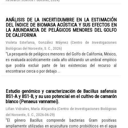
ANÁLISIS DE LA INCERTIDUMBRE EN LA ESTIMACIÓN
DEL ÍNDICE DE BIOMASA ACÚSTICA Y SUS EFECTOS EN
LA ABUNDANCIA DE PELÁGICOS MENORES DEL GOLFO
DE CALIFORNIA
Violeta Estefania, González Máynez
(
Centro de Investigaciones
Biológicas del Noroeste, S. C.
,
2026
)
"La pesquería de pelágicos menores del Golfo de California, México,
es evaluada acústicamente cada año utilizando un umbral empírico
que podría excluir parte de las existencias del recurso al
encontrarse cerca o por debajo ...
Estudio genómico y caracterización de Bacillus safensis
BS1-A y BS1-B, y su uso potencial en el cultivo de camarón
blanco (Penaeus vannamei).
Liñan Vidriales, María Alejandra
(
Centro de Investigaciones Biológicas
del Noroeste, S. C.
,
2026-06-29
)
"El género Bacillus comprende bacterias Gram positivas
ampliamente utilizadas en acuicultura como probióticos en el agua