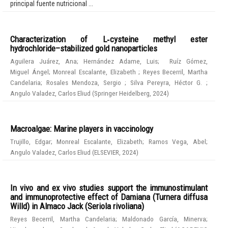
principal fuente nutricional ...
Characterization of L‑cysteine methyl ester
hydrochloride–stabilized gold nanoparticles
Aguilera Juárez, Ana
;
Hernández Adame, Luis
;
Ruíz Gómez,
Miguel Ángel
;
Monreal Escalante, Elizabeth
;
Reyes Becerril, Martha
Candelaria
;
Rosales Mendoza, Sergio
;
Silva Pereyra, Héctor G.
;
Angulo Valadez, Carlos Eliud
(
Springer Heidelberg
,
2024
)
Macroalgae: Marine players in vaccinology
Trujillo, Edgar
;
Monreal Escalante, Elizabeth
;
Ramos Vega, Abel
;
Angulo Valadez, Carlos Eliud
(
ELSEVIER
,
2024
)
In vivo and ex vivo studies support the immunostimulant
and immunoprotective effect of Damiana (Turnera diffusa
Willd) in Almaco Jack (Seriola rivoliana)
Reyes Becerril, Martha Candelaria
;
Maldonado García, Minerva
;