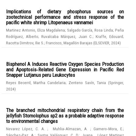
Implications of dietary phosphorus sources on
zootechnical performance and stress response of the
pacific white shrimp Litopenaeus vannamei
Martinez Antonio, Eliza Magdalena
;
Salgado García, Rosa Linda
;
Peña
Rodríguez, Alberto
;
Ruvalcaba Márquez, Juan C.
;
Kraffe, Edouard
;
Racotta Dimitrov, Ilie S.
;
Francisco, Magallón Barajas
(
ELSEVIER
,
2024
)
Bisphenol A Induces Reactive Oxygen Species Production
and Apoptosis‑Related Gene Expression in Pacific Red
Snapper Lutjanus peru Leukocytes
Reyes Becerril, Martha Candelaria
;
Zenteno Savín, Tania
(
Springer
,
2024
)
The branched mitochondrial respiratory chain from the
jellyfish Stomolophus sp2 as a probable adaptive response
to environmental changes
Nevarez López, C. A.
;
Muhlia‑Almazan, A.
;
Gamero‑Mora, E.
;
Sánchez‑Paz, A.
;
Sastre Velásquez, C. D.
;
Juana , López Martinez