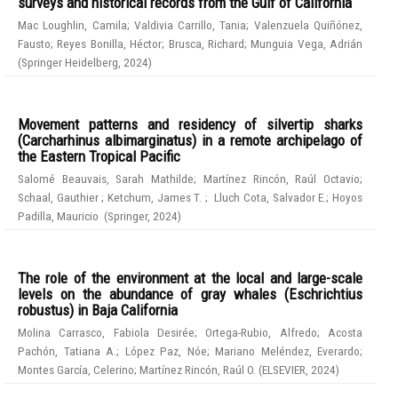
surveys and historical records from the Gulf of California
Mac Loughlin, Camila
;
Valdivia Carrillo, Tania
;
Valenzuela Quiñónez,
Fausto
;
Reyes Bonilla, Héctor
;
Brusca, Richard
;
Munguia Vega, Adrián
(
Springer Heidelberg
,
2024
)
Movement patterns and residency of silvertip sharks
(Carcharhinus albimarginatus) in a remote archipelago of
the Eastern Tropical Pacific
Salomé Beauvais, Sarah Mathilde
;
Martínez Rincón, Raúl Octavio
;
Schaal, Gauthier
;
Ketchum, James T.
;
Lluch Cota, Salvador E.
;
Hoyos
Padilla, Mauricio
(
Springer
,
2024
)
The role of the environment at the local and large-scale
levels on the abundance of gray whales (Eschrichtius
robustus) in Baja California
Molina Carrasco, Fabiola Desirée
;
Ortega-Rubio, Alfredo
;
Acosta
Pachón, Tatiana A.
;
López Paz, Nóe
;
Mariano Meléndez, Everardo
;
Montes García, Celerino
;
Martínez Rincón, Raúl O.
(
ELSEVIER
,
2024
)