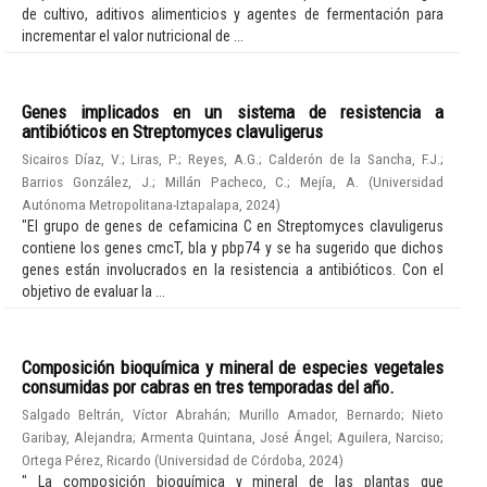
de cultivo, aditivos alimenticios y agentes de fermentación para
incrementar el valor nutricional de ...
Genes implicados en un sistema de resistencia a
antibióticos en Streptomyces clavuligerus
Sicairos Díaz, V.
;
Liras, P.
;
Reyes, A.G.
;
Calderón de la Sancha, F.J.
;
Barrios González, J.
;
Millán Pacheco, C.
;
Mejía, A.
(
Universidad
Autónoma Metropolitana-Iztapalapa
,
2024
)
"El grupo de genes de cefamicina C en Streptomyces clavuligerus
contiene los genes cmcT, bla y pbp74 y se ha sugerido que dichos
genes están involucrados en la resistencia a antibióticos. Con el
objetivo de evaluar la ...
Composición bioquímica y mineral de especies vegetales
consumidas por cabras en tres temporadas del año.
Salgado Beltrán, Víctor Abrahán
;
Murillo Amador, Bernardo
;
Nieto
Garibay, Alejandra
;
Armenta Quintana, José Ángel
;
Aguilera, Narciso
;
Ortega Pérez, Ricardo
(
Universidad de Córdoba
,
2024
)
" La composición bioquímica y mineral de las plantas que