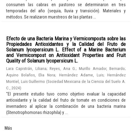
consumen las cabras en pastoreo se determinaron en tres
temporadas del año (sequia, lluvia y transición). Materiales y
métodos. Se realizaron muestreos de las plantas ...
Efecto de una Bacteria Marina y Vermicomposta sobre las
Propiedades Antioxidantes y la Calidad del Fruto de
Solanum lycopersicum L. Effect of a Marine Bacterium
and Vermicompost on Antioxidant Properties and Fruit
Quality of Solanum lycopersicum L.
Lara Capistrán, Liliana
;
Reyes, Ana G.
;
Murillo Amador, Bernardo
;
Aquino Bolaños, Elia Nora
;
Hernández Adame, Luis
;
Hernández
Montiel, Luis Guillermo
(
Sociedad Mexicana de la Ciencia del Suelo A.
C.
,
2024
)
"El presente estudio tuvo como objetivo evaluar la capacidad
antioxidante y la calidad del fruto de tomate en condiciones de
invernadero al aplicar la combinación de una bacteria marina
(Stenotrophomonas rhizophila) y ...
Más