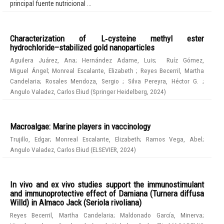
principal fuente nutricional ...
Characterization of L‑cysteine methyl ester
hydrochloride–stabilized gold nanoparticles
Aguilera Juárez, Ana
;
Hernández Adame, Luis
;
Ruíz Gómez,
Miguel Ángel
;
Monreal Escalante, Elizabeth
;
Reyes Becerril, Martha
Candelaria
;
Rosales Mendoza, Sergio
;
Silva Pereyra, Héctor G.
;
Angulo Valadez, Carlos Eliud
(
Springer Heidelberg
,
2024
)
Macroalgae: Marine players in vaccinology
Trujillo, Edgar
;
Monreal Escalante, Elizabeth
;
Ramos Vega, Abel
;
Angulo Valadez, Carlos Eliud
(
ELSEVIER
,
2024
)
In vivo and ex vivo studies support the immunostimulant
and immunoprotective effect of Damiana (Turnera diffusa
Willd) in Almaco Jack (Seriola rivoliana)
Reyes Becerril, Martha Candelaria
;
Maldonado García, Minerva
;