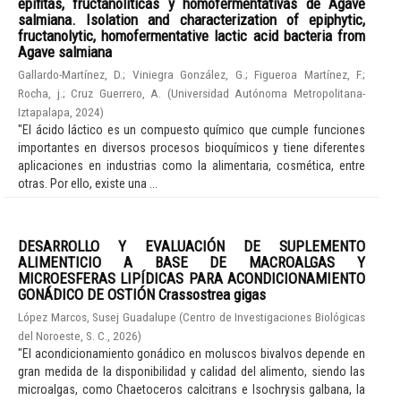
epífitas, fructanolíticas y homofermentativas de Agave
salmiana. Isolation and characterization of epiphytic,
fructanolytic, homofermentative lactic acid bacteria from
Agave salmiana
Gallardo-Martínez, D.
;
Viniegra González, G.
;
Figueroa Martínez, F.
;
Rocha, j.
;
Cruz Guerrero, A.
(
Universidad Autónoma Metropolitana-
Iztapalapa
,
2024
)
"El ácido láctico es un compuesto químico que cumple funciones
importantes en diversos procesos bioquímicos y tiene diferentes
aplicaciones en industrias como la alimentaria, cosmética, entre
otras. Por ello, existe una ...
DESARROLLO Y EVALUACIÓN DE SUPLEMENTO
ALIMENTICIO A BASE DE MACROALGAS Y
MICROESFERAS LIPÍDICAS PARA ACONDICIONAMIENTO
GONÁDICO DE OSTIÓN Crassostrea gigas
López Marcos, Susej Guadalupe
(
Centro de Investigaciones Biológicas
del Noroeste, S. C.
,
2026
)
"El acondicionamiento gonádico en moluscos bivalvos depende en
gran medida de la disponibilidad y calidad del alimento, siendo las
microalgas, como Chaetoceros calcitrans e Isochrysis galbana, la