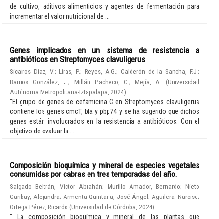
de cultivo, aditivos alimenticios y agentes de fermentación para
incrementar el valor nutricional de ...
Genes implicados en un sistema de resistencia a
antibióticos en Streptomyces clavuligerus
Sicairos Díaz, V.
;
Liras, P.
;
Reyes, A.G.
;
Calderón de la Sancha, F.J.
;
Barrios González, J.
;
Millán Pacheco, C.
;
Mejía, A.
(
Universidad
Autónoma Metropolitana-Iztapalapa
,
2024
)
"El grupo de genes de cefamicina C en Streptomyces clavuligerus
contiene los genes cmcT, bla y pbp74 y se ha sugerido que dichos
genes están involucrados en la resistencia a antibióticos. Con el
objetivo de evaluar la ...
Composición bioquímica y mineral de especies vegetales
consumidas por cabras en tres temporadas del año.
Salgado Beltrán, Víctor Abrahán
;
Murillo Amador, Bernardo
;
Nieto
Garibay, Alejandra
;
Armenta Quintana, José Ángel
;
Aguilera, Narciso
;
Ortega Pérez, Ricardo
(
Universidad de Córdoba
,
2024
)
" La composición bioquímica y mineral de las plantas que