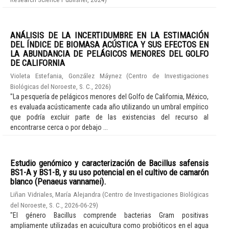
ANÁLISIS DE LA INCERTIDUMBRE EN LA ESTIMACIÓN
DEL ÍNDICE DE BIOMASA ACÚSTICA Y SUS EFECTOS EN
LA ABUNDANCIA DE PELÁGICOS MENORES DEL GOLFO
DE CALIFORNIA
Violeta Estefania, González Máynez
(
Centro de Investigaciones
Biológicas del Noroeste, S. C.
,
2026
)
"La pesquería de pelágicos menores del Golfo de California, México,
es evaluada acústicamente cada año utilizando un umbral empírico
que podría excluir parte de las existencias del recurso al
encontrarse cerca o por debajo ...
Estudio genómico y caracterización de Bacillus safensis
BS1-A y BS1-B, y su uso potencial en el cultivo de camarón
blanco (Penaeus vannamei).
Liñan Vidriales, María Alejandra
(
Centro de Investigaciones Biológicas
del Noroeste, S. C.
,
2026-06-29
)
"El género Bacillus comprende bacterias Gram positivas
ampliamente utilizadas en acuicultura como probióticos en el agua