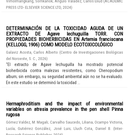
Vimolmangkang, Sornkanok
;
Angulo Valadez, Carlos Eliud
(
ACADEMIC
PRESS LTD- ELSEVIER SCIENCE LTD
,
2024
)
DETERMINACIÓN DE LA TOXICIDAD AGUDA DE UN
EXTRACTO DE Agave lechuguilla TORR. CON
PROPIEDADES BIOHERBICIDAS EN Artemia franciscana
(KELLOGG, 1906) COMO MODELO ECOTOXICOLÓGICO
Galaviz Acosta, Carlos Alberto
(
Centro de Investigaciones Biológicas
del Noroeste, S. C.
,
2026
)
"El extracto de Agave lechuguilla ha mostrado potencial
bioherbicida contra malezas resistentes, como Chenopodium
album; sin embargo, su seguridad ambiental aún no se ha evaluado.
En este estudio se determinó la toxicidad ...
Hermaphroditism and the impact of environmental
variables on atresia prevalence in the pen shell Pinna
rugosa
Gómez Valdez, M. Magali
;
Carvalho Saucedo, Liliana
;
Ocampo Victoria,
Lucía
;
Gutiérrez González, José Luis
;
Lluch Cota, Daniel B.
(
Inter-
Research Science Publisher
,
2024
)