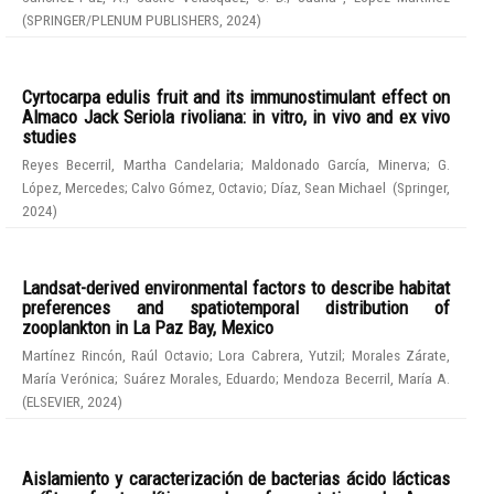
(
SPRINGER/PLENUM PUBLISHERS
,
2024
)
Cyrtocarpa edulis fruit and its immunostimulant effect on
Almaco Jack Seriola rivoliana: in vitro, in vivo and ex vivo
studies
Reyes Becerril, Martha Candelaria
;
Maldonado García, Minerva
;
G.
López, Mercedes
;
Calvo Gómez, Octavio
;
Díaz, Sean Michael
(
Springer
,
2024
)
Landsat-derived environmental factors to describe habitat
preferences and spatiotemporal distribution of
zooplankton in La Paz Bay, Mexico
Martínez Rincón, Raúl Octavio
;
Lora Cabrera, Yutzil
;
Morales Zárate,
María Verónica
;
Suárez Morales, Eduardo
;
Mendoza Becerril, María A.
(
ELSEVIER
,
2024
)
Aislamiento y caracterización de bacterias ácido lácticas