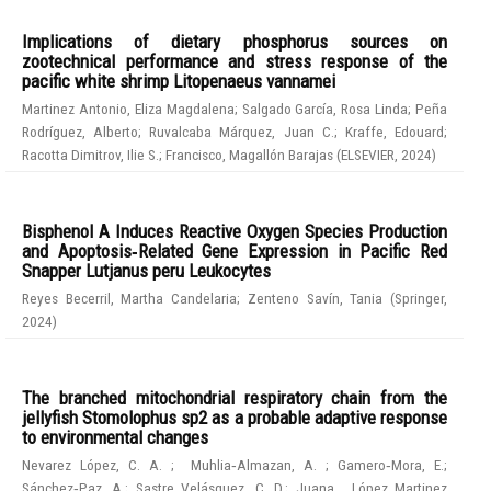
Implications of dietary phosphorus sources on
zootechnical performance and stress response of the
pacific white shrimp Litopenaeus vannamei
Martinez Antonio, Eliza Magdalena
;
Salgado García, Rosa Linda
;
Peña
Rodríguez, Alberto
;
Ruvalcaba Márquez, Juan C.
;
Kraffe, Edouard
;
Racotta Dimitrov, Ilie S.
;
Francisco, Magallón Barajas
(
ELSEVIER
,
2024
)
Bisphenol A Induces Reactive Oxygen Species Production
and Apoptosis‑Related Gene Expression in Pacific Red
Snapper Lutjanus peru Leukocytes
Reyes Becerril, Martha Candelaria
;
Zenteno Savín, Tania
(
Springer
,
2024
)
The branched mitochondrial respiratory chain from the
jellyfish Stomolophus sp2 as a probable adaptive response
to environmental changes
Nevarez López, C. A.
;
Muhlia‑Almazan, A.
;
Gamero‑Mora, E.
;
Sánchez‑Paz, A.
;
Sastre Velásquez, C. D.
;
Juana , López Martinez