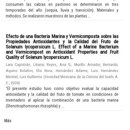
consumen las cabras en pastoreo se determinaron en tres
temporadas del año (sequia, lluvia y transición). Materiales y
métodos. Se realizaron muestreos de las plantas ...
Efecto de una Bacteria Marina y Vermicomposta sobre las
Propiedades Antioxidantes y la Calidad del Fruto de
Solanum lycopersicum L. Effect of a Marine Bacterium
and Vermicompost on Antioxidant Properties and Fruit
Quality of Solanum lycopersicum L.
Lara Capistrán, Liliana
;
Reyes, Ana G.
;
Murillo Amador, Bernardo
;
Aquino Bolaños, Elia Nora
;
Hernández Adame, Luis
;
Hernández
Montiel, Luis Guillermo
(
Sociedad Mexicana de la Ciencia del Suelo A.
C.
,
2024
)
"El presente estudio tuvo como objetivo evaluar la capacidad
antioxidante y la calidad del fruto de tomate en condiciones de
invernadero al aplicar la combinación de una bacteria marina
(Stenotrophomonas rhizophila) y ...
Más