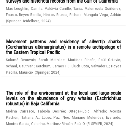
surveys and historical records from the Gulf of California
Mac Loughlin, Camila
;
Valdivia Carrillo, Tania
;
Valenzuela Quiñónez,
Fausto
;
Reyes Bonilla, Héctor
;
Brusca, Richard
;
Munguia Vega, Adrián
(
Springer Heidelberg
,
2024
)
Movement patterns and residency of silvertip sharks
(Carcharhinus albimarginatus) in a remote archipelago of
the Eastern Tropical Pacific
Salomé Beauvais, Sarah Mathilde
;
Martínez Rincón, Raúl Octavio
;
Schaal, Gauthier
;
Ketchum, James T.
;
Lluch Cota, Salvador E.
;
Hoyos
Padilla, Mauricio
(
Springer
,
2024
)
The role of the environment at the local and large-scale
levels on the abundance of gray whales (Eschrichtius
robustus) in Baja California
Molina Carrasco, Fabiola Desirée
;
Ortega-Rubio, Alfredo
;
Acosta
Pachón, Tatiana A.
;
López Paz, Nóe
;
Mariano Meléndez, Everardo
;
Montes García, Celerino
;
Martínez Rincón, Raúl O.
(
ELSEVIER
,
2024
)