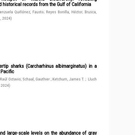
 historical records from the Gulf of California
enzuela Quiñónez, Fausto
;
Reyes Bonilla, Héctor
;
Brusca,
g
,
2024
)
rtip sharks (Carcharhinus albimarginatus) in a
 Pacific
 Raúl Octavio
;
Schaal, Gauthier
;
Ketchum, James T.
;
Lluch
,
2024
)
and large-scale levels on the abundance of gray