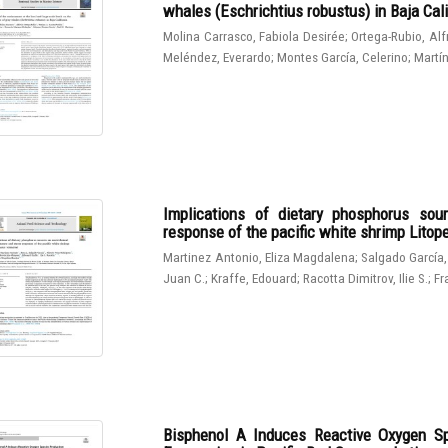
whales (Eschrichtius robustus) in Baja Cali
Molina Carrasco, Fabiola Desirée
;
Ortega-Rubio, Al
Meléndez, Everardo
;
Montes García, Celerino
;
Martín
Implications of dietary phosphorus sou
response of the pacific white shrimp Lito
Martinez Antonio, Eliza Magdalena
;
Salgado García,
Juan C.
;
Kraffe, Edouard
;
Racotta Dimitrov, Ilie S.
;
Fr
Bisphenol A Induces Reactive Oxygen Sp