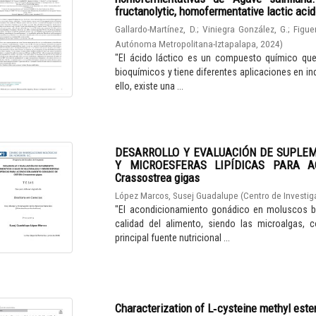
fructanolytic, homofermentative lactic aci
Gallardo-Martínez, D.
;
Viniegra González, G.
;
Figue
Autónoma Metropolitana-Iztapalapa
,
2024
)
"El ácido láctico es un compuesto químico qu
bioquímicos y tiene diferentes aplicaciones en in
ello, existe una ...
DESARROLLO Y EVALUACIÓN DE SUPLE
Y MICROESFERAS LIPÍDICAS PARA A
Crassostrea gigas
López Marcos, Susej Guadalupe
(
Centro de Investig
"El acondicionamiento gonádico en moluscos bi
calidad del alimento, siendo las microalgas, 
principal fuente nutricional ...
Characterization of L‑cysteine methyl este