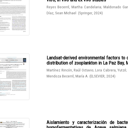
Reyes Becerril, Martha Candelaria
;
Maldonado Gar
Díaz, Sean Michael
(
Springer
,
2024
)
Landsat-derived environmental factors to 
distribution of zooplankton in La Paz Bay,
Martínez Rincón, Raúl Octavio
;
Lora Cabrera, Yutzil
;
Mendoza Becerril, María A.
(
ELSEVIER
,
2024
)
Aislamiento y caracterización de bacter
homofermentativas de Agave salmiana. I