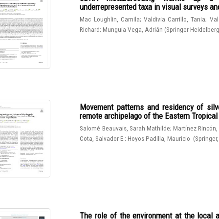
underrepresented taxa in visual surveys and
Mac Loughlin, Camila
;
Valdivia Carrillo, Tania
;
Val
Richard
;
Munguia Vega, Adrián
(
Springer Heidelber
Movement patterns and residency of silve
remote archipelago of the Eastern Tropical
Salomé Beauvais, Sarah Mathilde
;
Martínez Rincón,
Cota, Salvador E.
;
Hoyos Padilla, Mauricio
(
Springer
The role of the environment at the local 