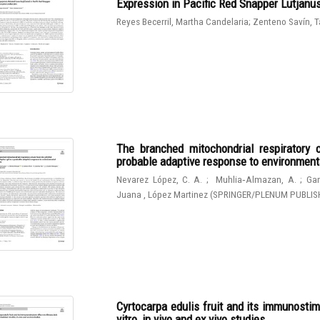
Expression in Pacific Red Snapper Lutjanu
Reyes Becerril, Martha Candelaria
;
Zenteno Savín, T
The branched mitochondrial respiratory 
probable adaptive response to environmen
Nevarez López, C. A.
;
Muhlia‑Almazan, A.
;
Gam
Juana , López Martinez
(
SPRINGER/PLENUM PUBLIS
Cyrtocarpa edulis fruit and its immunostim
vitro, in vivo and ex vivo studies