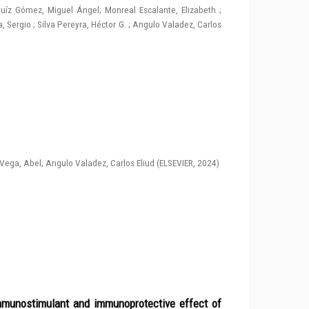
uíz Gómez, Miguel Ángel
;
Monreal Escalante, Elizabeth
;
, Sergio
;
Silva Pereyra, Héctor G.
;
Angulo Valadez, Carlos
Vega, Abel
;
Angulo Valadez, Carlos Eliud
(
ELSEVIER
,
2024
)
immunostimulant and immunoprotective effect of