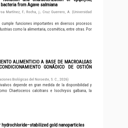
d bacteria from Agave salmiana
roa Martínez, F.
;
Rocha, j.
;
Cruz Guerrero, A.
(
Universidad
e cumple funciones importantes en diversos procesos
dustrias como la alimentaria, cosmética, entre otras. Por
MENTO ALIMENTICIO A BASE DE MACROALGAS
CONDICIONAMIENTO GONÁDICO DE OSTIÓN
aciones Biológicas del Noroeste, S. C.
,
2026
)
valvos depende en gran medida de la disponibilidad y
como Chaetoceros calcitrans e Isochrysis galbana, la
r hydrochloride–stabilized gold nanoparticles