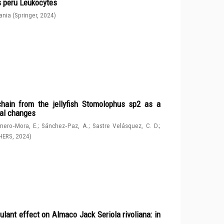
s peru Leukocytes
ania
(
Springer
,
2024
)
chain from the jellyfish Stomolophus sp2 as a
tal changes
ero‑Mora, E.
;
Sánchez‑Paz, A.
;
Sastre Velásquez, C. D.
;
HERS
,
2024
)
ulant effect on Almaco Jack Seriola rivoliana: in