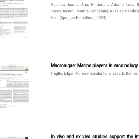
Aguilera Juárez, Ana
;
Hernández Adame, Luis
;
R
Reyes Becerril, Martha Candelaria
;
Rosales Mendoza
Eliud
(
Springer Heidelberg
,
2024
)
Macroalgae: Marine players in vaccinology
Trujillo, Edgar
;
Monreal Escalante, Elizabeth
;
Ramos 
In vivo and ex vivo studies support the 