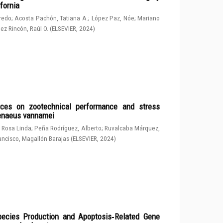
fornia
fredo
;
Acosta Pachón, Tatiana A.
;
López Paz, Nóe
;
Mariano
ez Rincón, Raúl O.
(
ELSEVIER
,
2024
)
rces on zootechnical performance and stress
penaeus vannamei
 Rosa Linda
;
Peña Rodríguez, Alberto
;
Ruvalcaba Márquez,
ancisco, Magallón Barajas
(
ELSEVIER
,
2024
)
ecies Production and Apoptosis‑Related Gene