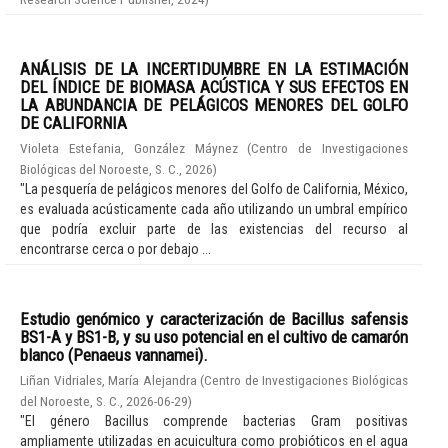
ANÁLISIS DE LA INCERTIDUMBRE EN LA ESTIMACIÓN
DEL ÍNDICE DE BIOMASA ACÚSTICA Y SUS EFECTOS EN
LA ABUNDANCIA DE PELÁGICOS MENORES DEL GOLFO
DE CALIFORNIA
Violeta Estefania, González Máynez
(
Centro de Investigaciones
Biológicas del Noroeste, S. C.
,
2026
)
"La pesquería de pelágicos menores del Golfo de California, México,
es evaluada acústicamente cada año utilizando un umbral empírico
que podría excluir parte de las existencias del recurso al
encontrarse cerca o por debajo ...
Estudio genómico y caracterización de Bacillus safensis
BS1-A y BS1-B, y su uso potencial en el cultivo de camarón
blanco (Penaeus vannamei).
Liñan Vidriales, María Alejandra
(
Centro de Investigaciones Biológicas
del Noroeste, S. C.
,
2026-06-29
)
"El género Bacillus comprende bacterias Gram positivas
ampliamente utilizadas en acuicultura como probióticos en el agua