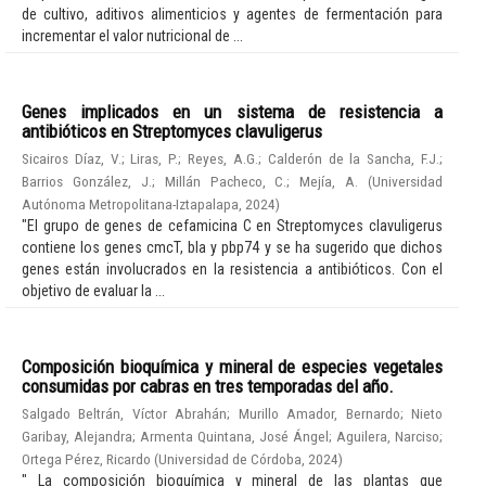
de cultivo, aditivos alimenticios y agentes de fermentación para
incrementar el valor nutricional de ...
Genes implicados en un sistema de resistencia a
antibióticos en Streptomyces clavuligerus
Sicairos Díaz, V.
;
Liras, P.
;
Reyes, A.G.
;
Calderón de la Sancha, F.J.
;
Barrios González, J.
;
Millán Pacheco, C.
;
Mejía, A.
(
Universidad
Autónoma Metropolitana-Iztapalapa
,
2024
)
"El grupo de genes de cefamicina C en Streptomyces clavuligerus
contiene los genes cmcT, bla y pbp74 y se ha sugerido que dichos
genes están involucrados en la resistencia a antibióticos. Con el
objetivo de evaluar la ...
Composición bioquímica y mineral de especies vegetales
consumidas por cabras en tres temporadas del año.
Salgado Beltrán, Víctor Abrahán
;
Murillo Amador, Bernardo
;
Nieto
Garibay, Alejandra
;
Armenta Quintana, José Ángel
;
Aguilera, Narciso
;
Ortega Pérez, Ricardo
(
Universidad de Córdoba
,
2024
)
" La composición bioquímica y mineral de las plantas que