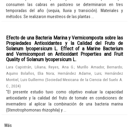
consumen las cabras en pastoreo se determinaron en tres
temporadas del año (sequia, lluvia y transición). Materiales y
métodos. Se realizaron muestreos de las plantas ...
Efecto de una Bacteria Marina y Vermicomposta sobre las
Propiedades Antioxidantes y la Calidad del Fruto de
Solanum lycopersicum L. Effect of a Marine Bacterium
and Vermicompost on Antioxidant Properties and Fruit
Quality of Solanum lycopersicum L.
Lara Capistrán, Liliana
;
Reyes, Ana G.
;
Murillo Amador, Bernardo
;
Aquino Bolaños, Elia Nora
;
Hernández Adame, Luis
;
Hernández
Montiel, Luis Guillermo
(
Sociedad Mexicana de la Ciencia del Suelo A.
C.
,
2024
)
"El presente estudio tuvo como objetivo evaluar la capacidad
antioxidante y la calidad del fruto de tomate en condiciones de
invernadero al aplicar la combinación de una bacteria marina
(Stenotrophomonas rhizophila) y ...
Más