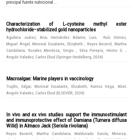
principal fuente nutricional ...
Characterization of L‑cysteine methyl ester
hydrochloride–stabilized gold nanoparticles
Aguilera Juárez, Ana
;
Hernández Adame, Luis
;
Ruíz Gómez,
Miguel Ángel
;
Monreal Escalante, Elizabeth
;
Reyes Becerril, Martha
Candelaria
;
Rosales Mendoza, Sergio
;
Silva Pereyra, Héctor G.
;
Angulo Valadez, Carlos Eliud
(
Springer Heidelberg
,
2024
)
Macroalgae: Marine players in vaccinology
Trujillo, Edgar
;
Monreal Escalante, Elizabeth
;
Ramos Vega, Abel
;
Angulo Valadez, Carlos Eliud
(
ELSEVIER
,
2024
)
In vivo and ex vivo studies support the immunostimulant
and immunoprotective effect of Damiana (Turnera diffusa
Willd) in Almaco Jack (Seriola rivoliana)
Reyes Becerril, Martha Candelaria
;
Maldonado García, Minerva
;