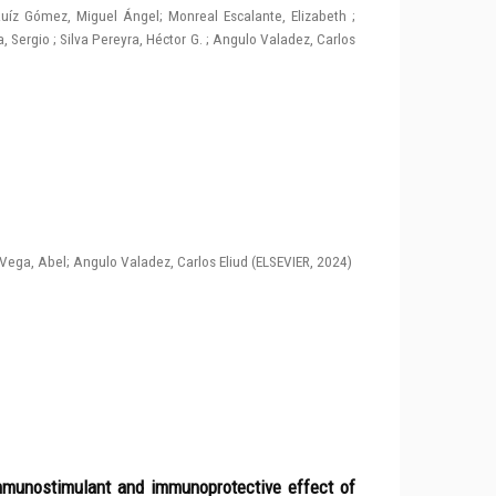
uíz Gómez, Miguel Ángel
;
Monreal Escalante, Elizabeth
;
, Sergio
;
Silva Pereyra, Héctor G.
;
Angulo Valadez, Carlos
Vega, Abel
;
Angulo Valadez, Carlos Eliud
(
ELSEVIER
,
2024
)
immunostimulant and immunoprotective effect of