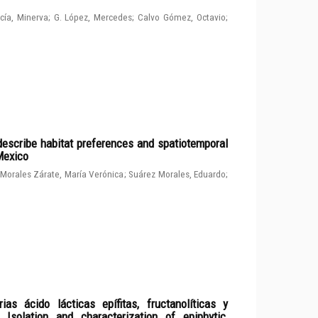
cía, Minerva
;
G. López, Mercedes
;
Calvo Gómez, Octavio
;
describe habitat preferences and spatiotemporal
 Mexico
Morales Zárate, María Verónica
;
Suárez Morales, Eduardo
;
ias ácido lácticas epífitas, fructanolíticas y
solation and characterization of epiphytic,