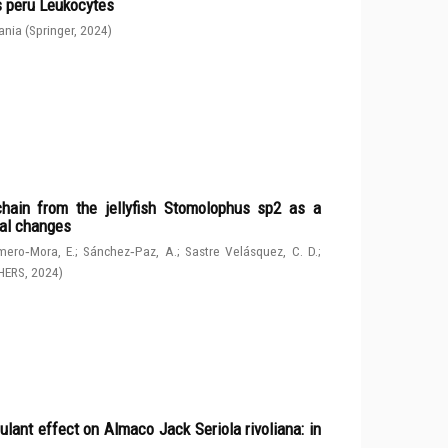
s peru Leukocytes
ania
(
Springer
,
2024
)
chain from the jellyfish Stomolophus sp2 as a
tal changes
ero‑Mora, E.
;
Sánchez‑Paz, A.
;
Sastre Velásquez, C. D.
;
HERS
,
2024
)
ulant effect on Almaco Jack Seriola rivoliana: in