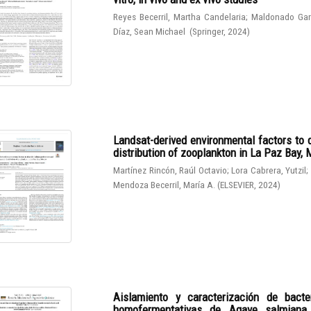
Reyes Becerril, Martha Candelaria
;
Maldonado Gar
Díaz, Sean Michael
(
Springer
,
2024
)
Landsat-derived environmental factors to 
distribution of zooplankton in La Paz Bay,
Martínez Rincón, Raúl Octavio
;
Lora Cabrera, Yutzil
;
Mendoza Becerril, María A.
(
ELSEVIER
,
2024
)
Aislamiento y caracterización de bacter
homofermentativas de Agave salmiana. I