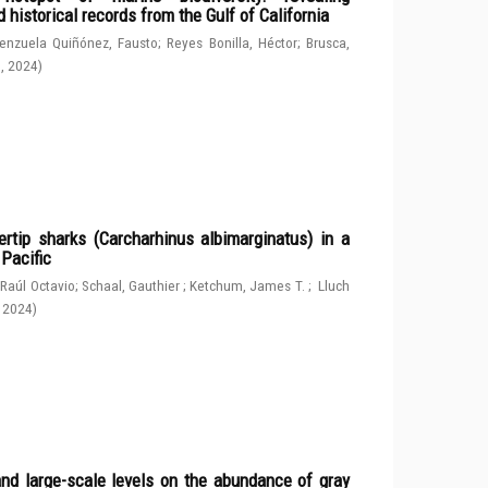
 historical records from the Gulf of California
enzuela Quiñónez, Fausto
;
Reyes Bonilla, Héctor
;
Brusca,
g
,
2024
)
rtip sharks (Carcharhinus albimarginatus) in a
 Pacific
 Raúl Octavio
;
Schaal, Gauthier
;
Ketchum, James T.
;
Lluch
,
2024
)
and large-scale levels on the abundance of gray