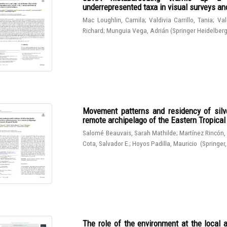
underrepresented taxa in visual surveys and
Mac Loughlin, Camila
;
Valdivia Carrillo, Tania
;
Val
Richard
;
Munguia Vega, Adrián
(
Springer Heidelber
Movement patterns and residency of silve
remote archipelago of the Eastern Tropical
Salomé Beauvais, Sarah Mathilde
;
Martínez Rincón,
Cota, Salvador E.
;
Hoyos Padilla, Mauricio
(
Springer
The role of the environment at the local 