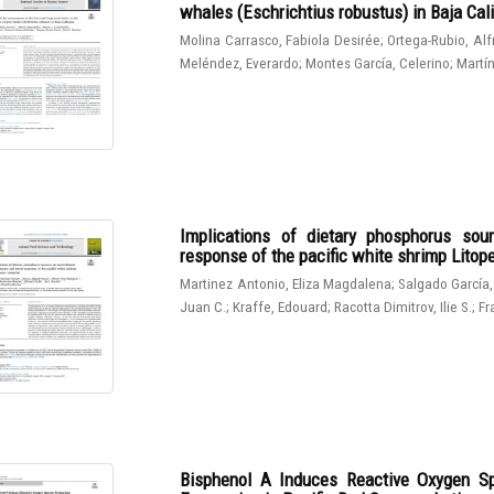
whales (Eschrichtius robustus) in Baja Cali
Molina Carrasco, Fabiola Desirée
;
Ortega-Rubio, Al
Meléndez, Everardo
;
Montes García, Celerino
;
Martín
Implications of dietary phosphorus sou
response of the pacific white shrimp Lito
Martinez Antonio, Eliza Magdalena
;
Salgado García,
Juan C.
;
Kraffe, Edouard
;
Racotta Dimitrov, Ilie S.
;
Fr
Bisphenol A Induces Reactive Oxygen Sp