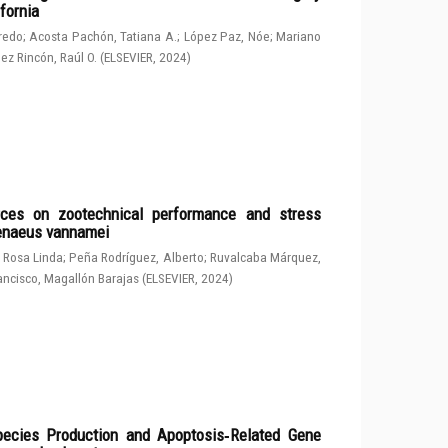
fornia
fredo
;
Acosta Pachón, Tatiana A.
;
López Paz, Nóe
;
Mariano
ez Rincón, Raúl O.
(
ELSEVIER
,
2024
)
rces on zootechnical performance and stress
penaeus vannamei
 Rosa Linda
;
Peña Rodríguez, Alberto
;
Ruvalcaba Márquez,
ancisco, Magallón Barajas
(
ELSEVIER
,
2024
)
ecies Production and Apoptosis‑Related Gene