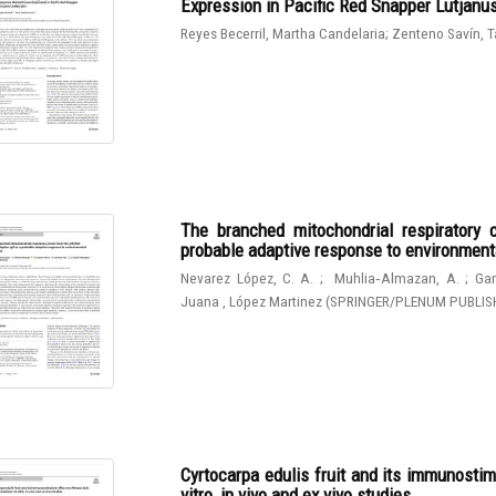
Expression in Pacific Red Snapper Lutjanu
Reyes Becerril, Martha Candelaria
;
Zenteno Savín, T
The branched mitochondrial respiratory 
probable adaptive response to environmen
Nevarez López, C. A.
;
Muhlia‑Almazan, A.
;
Gam
Juana , López Martinez
(
SPRINGER/PLENUM PUBLIS
Cyrtocarpa edulis fruit and its immunostim
vitro, in vivo and ex vivo studies