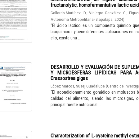
fructanolytic, homofermentative lactic aci
Gallardo-Martínez, D.
;
Viniegra González, G.
;
Figue
Autónoma Metropolitana-Iztapalapa
,
2024
)
"El ácido láctico es un compuesto químico qu
bioquímicos y tiene diferentes aplicaciones en in
ello, existe una ...
DESARROLLO Y EVALUACIÓN DE SUPLE
Y MICROESFERAS LIPÍDICAS PARA A
Crassostrea gigas
López Marcos, Susej Guadalupe
(
Centro de Investig
"El acondicionamiento gonádico en moluscos bi
calidad del alimento, siendo las microalgas, 
principal fuente nutricional ...
Characterization of L‑cysteine methyl este