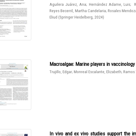
Aguilera Juárez, Ana
;
Hernández Adame, Luis
;
R
Reyes Becerril, Martha Candelaria
;
Rosales Mendoza
Eliud
(
Springer Heidelberg
,
2024
)
Macroalgae: Marine players in vaccinology
Trujillo, Edgar
;
Monreal Escalante, Elizabeth
;
Ramos 
In vivo and ex vivo studies support the 