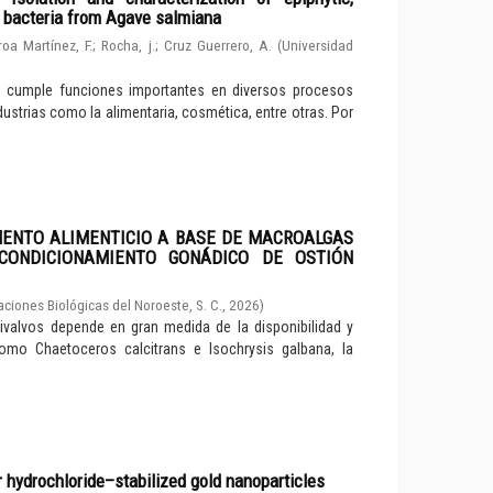
d bacteria from Agave salmiana
roa Martínez, F.
;
Rocha, j.
;
Cruz Guerrero, A.
(
Universidad
e cumple funciones importantes en diversos procesos
dustrias como la alimentaria, cosmética, entre otras. Por
MENTO ALIMENTICIO A BASE DE MACROALGAS
CONDICIONAMIENTO GONÁDICO DE OSTIÓN
aciones Biológicas del Noroeste, S. C.
,
2026
)
valvos depende en gran medida de la disponibilidad y
como Chaetoceros calcitrans e Isochrysis galbana, la
r hydrochloride–stabilized gold nanoparticles