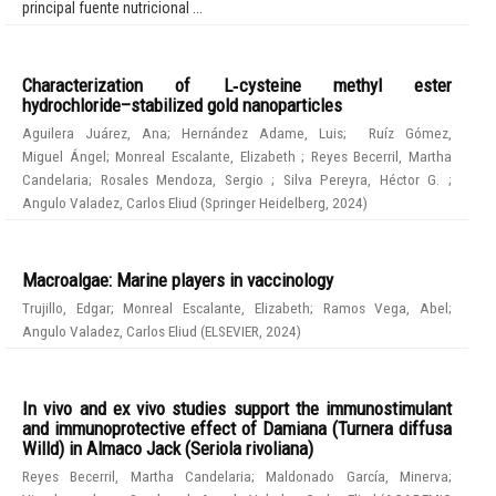
principal fuente nutricional ...
Characterization of L‑cysteine methyl ester
hydrochloride–stabilized gold nanoparticles
Aguilera Juárez, Ana
;
Hernández Adame, Luis
;
Ruíz Gómez,
Miguel Ángel
;
Monreal Escalante, Elizabeth
;
Reyes Becerril, Martha
Candelaria
;
Rosales Mendoza, Sergio
;
Silva Pereyra, Héctor G.
;
Angulo Valadez, Carlos Eliud
(
Springer Heidelberg
,
2024
)
Macroalgae: Marine players in vaccinology
Trujillo, Edgar
;
Monreal Escalante, Elizabeth
;
Ramos Vega, Abel
;
Angulo Valadez, Carlos Eliud
(
ELSEVIER
,
2024
)
In vivo and ex vivo studies support the immunostimulant
and immunoprotective effect of Damiana (Turnera diffusa
Willd) in Almaco Jack (Seriola rivoliana)
Reyes Becerril, Martha Candelaria
;
Maldonado García, Minerva
;