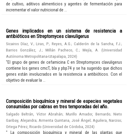
de cultivo, aditivos alimenticios y agentes de fermentación para
incrementar el valor nutricional de ...
Genes implicados en un sistema de resistencia a
antibióticos en Streptomyces clavuligerus
Sicairos Díaz, V.
;
Liras, P.
;
Reyes, A.G.
;
Calderón de la Sancha, F.J.
;
Barrios González, J.
;
Millán Pacheco, C.
;
Mejía, A.
(
Universidad
Autónoma Metropolitana-Iztapalapa
,
2024
)
"El grupo de genes de cefamicina C en Streptomyces clavuligerus
contiene los genes cmcT, bla y pbp74 y se ha sugerido que dichos
genes están involucrados en la resistencia a antibióticos. Con el
objetivo de evaluar la ...
Composición bioquímica y mineral de especies vegetales
consumidas por cabras en tres temporadas del año.
Salgado Beltrán, Víctor Abrahán
;
Murillo Amador, Bernardo
;
Nieto
Garibay, Alejandra
;
Armenta Quintana, José Ángel
;
Aguilera, Narciso
;
Ortega Pérez, Ricardo
(
Universidad de Córdoba
,
2024
)
" La composición bioquímica y mineral de las plantas que