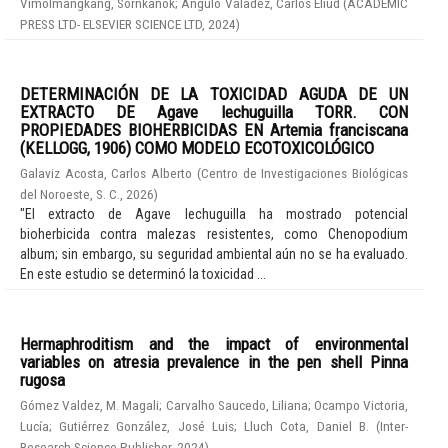
Vimolmangkang, Sornkanok
;
Angulo Valadez, Carlos Eliud
(
ACADEMIC
PRESS LTD- ELSEVIER SCIENCE LTD
,
2024
)
DETERMINACIÓN DE LA TOXICIDAD AGUDA DE UN
EXTRACTO DE Agave lechuguilla TORR. CON
PROPIEDADES BIOHERBICIDAS EN Artemia franciscana
(KELLOGG, 1906) COMO MODELO ECOTOXICOLÓGICO
Galaviz Acosta, Carlos Alberto
(
Centro de Investigaciones Biológicas
del Noroeste, S. C.
,
2026
)
"El extracto de Agave lechuguilla ha mostrado potencial
bioherbicida contra malezas resistentes, como Chenopodium
album; sin embargo, su seguridad ambiental aún no se ha evaluado.
En este estudio se determinó la toxicidad ...
Hermaphroditism and the impact of environmental
variables on atresia prevalence in the pen shell Pinna
rugosa
Gómez Valdez, M. Magali
;
Carvalho Saucedo, Liliana
;
Ocampo Victoria,
Lucía
;
Gutiérrez González, José Luis
;
Lluch Cota, Daniel B.
(
Inter-
Research Science Publisher
,
2024
)