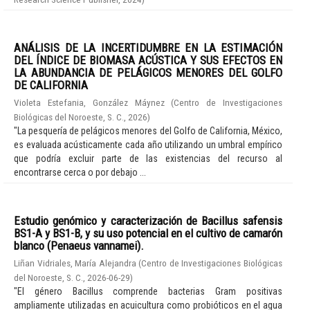
ANÁLISIS DE LA INCERTIDUMBRE EN LA ESTIMACIÓN
DEL ÍNDICE DE BIOMASA ACÚSTICA Y SUS EFECTOS EN
LA ABUNDANCIA DE PELÁGICOS MENORES DEL GOLFO
DE CALIFORNIA
Violeta Estefania, González Máynez
(
Centro de Investigaciones
Biológicas del Noroeste, S. C.
,
2026
)
"La pesquería de pelágicos menores del Golfo de California, México,
es evaluada acústicamente cada año utilizando un umbral empírico
que podría excluir parte de las existencias del recurso al
encontrarse cerca o por debajo ...
Estudio genómico y caracterización de Bacillus safensis
BS1-A y BS1-B, y su uso potencial en el cultivo de camarón
blanco (Penaeus vannamei).
Liñan Vidriales, María Alejandra
(
Centro de Investigaciones Biológicas
del Noroeste, S. C.
,
2026-06-29
)
"El género Bacillus comprende bacterias Gram positivas
ampliamente utilizadas en acuicultura como probióticos en el agua