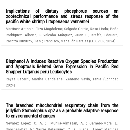
Implications of dietary phosphorus sources on
zootechnical performance and stress response of the
pacific white shrimp Litopenaeus vannamei
Martinez Antonio, Eliza Magdalena
;
Salgado García, Rosa Linda
;
Peña
Rodríguez, Alberto
;
Ruvalcaba Márquez, Juan C.
;
Kraffe, Edouard
;
Racotta Dimitrov, Ilie S.
;
Francisco, Magallón Barajas
(
ELSEVIER
,
2024
)
Bisphenol A Induces Reactive Oxygen Species Production
and Apoptosis‑Related Gene Expression in Pacific Red
Snapper Lutjanus peru Leukocytes
Reyes Becerril, Martha Candelaria
;
Zenteno Savín, Tania
(
Springer
,
2024
)
The branched mitochondrial respiratory chain from the
jellyfish Stomolophus sp2 as a probable adaptive response
to environmental changes
Nevarez López, C. A.
;
Muhlia‑Almazan, A.
;
Gamero‑Mora, E.
;
Sánchez‑Paz, A.
;
Sastre Velásquez, C. D.
;
Juana , López Martinez