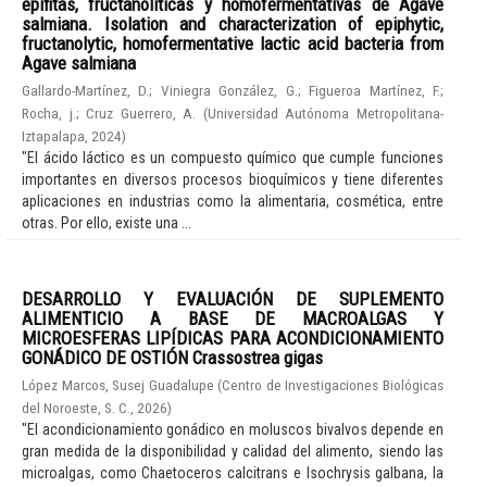
epífitas, fructanolíticas y homofermentativas de Agave
salmiana. Isolation and characterization of epiphytic,
fructanolytic, homofermentative lactic acid bacteria from
Agave salmiana
Gallardo-Martínez, D.
;
Viniegra González, G.
;
Figueroa Martínez, F.
;
Rocha, j.
;
Cruz Guerrero, A.
(
Universidad Autónoma Metropolitana-
Iztapalapa
,
2024
)
"El ácido láctico es un compuesto químico que cumple funciones
importantes en diversos procesos bioquímicos y tiene diferentes
aplicaciones en industrias como la alimentaria, cosmética, entre
otras. Por ello, existe una ...
DESARROLLO Y EVALUACIÓN DE SUPLEMENTO
ALIMENTICIO A BASE DE MACROALGAS Y
MICROESFERAS LIPÍDICAS PARA ACONDICIONAMIENTO
GONÁDICO DE OSTIÓN Crassostrea gigas
López Marcos, Susej Guadalupe
(
Centro de Investigaciones Biológicas
del Noroeste, S. C.
,
2026
)
"El acondicionamiento gonádico en moluscos bivalvos depende en
gran medida de la disponibilidad y calidad del alimento, siendo las
microalgas, como Chaetoceros calcitrans e Isochrysis galbana, la