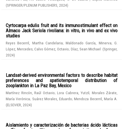
(
SPRINGER/PLENUM PUBLISHERS
,
2024
)
Cyrtocarpa edulis fruit and its immunostimulant effect on
Almaco Jack Seriola rivoliana: in vitro, in vivo and ex vivo
studies
Reyes Becerril, Martha Candelaria
;
Maldonado García, Minerva
;
G.
López, Mercedes
;
Calvo Gómez, Octavio
;
Díaz, Sean Michael
(
Springer
,
2024
)
Landsat-derived environmental factors to describe habitat
preferences and spatiotemporal distribution of
zooplankton in La Paz Bay, Mexico
Martínez Rincón, Raúl Octavio
;
Lora Cabrera, Yutzil
;
Morales Zárate,
María Verónica
;
Suárez Morales, Eduardo
;
Mendoza Becerril, María A.
(
ELSEVIER
,
2024
)
Aislamiento y caracterización de bacterias ácido lácticas