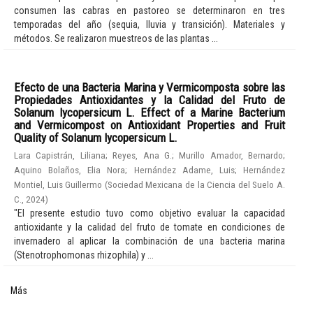
consumen las cabras en pastoreo se determinaron en tres
temporadas del año (sequia, lluvia y transición). Materiales y
métodos. Se realizaron muestreos de las plantas ...
Efecto de una Bacteria Marina y Vermicomposta sobre las
Propiedades Antioxidantes y la Calidad del Fruto de
Solanum lycopersicum L. Effect of a Marine Bacterium
and Vermicompost on Antioxidant Properties and Fruit
Quality of Solanum lycopersicum L.
Lara Capistrán, Liliana
;
Reyes, Ana G.
;
Murillo Amador, Bernardo
;
Aquino Bolaños, Elia Nora
;
Hernández Adame, Luis
;
Hernández
Montiel, Luis Guillermo
(
Sociedad Mexicana de la Ciencia del Suelo A.
C.
,
2024
)
"El presente estudio tuvo como objetivo evaluar la capacidad
antioxidante y la calidad del fruto de tomate en condiciones de
invernadero al aplicar la combinación de una bacteria marina
(Stenotrophomonas rhizophila) y ...
Más