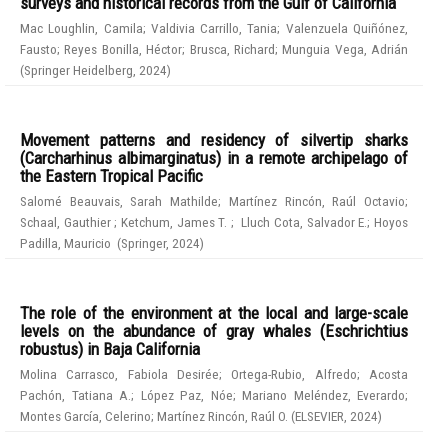
surveys and historical records from the Gulf of California
Mac Loughlin, Camila
;
Valdivia Carrillo, Tania
;
Valenzuela Quiñónez,
Fausto
;
Reyes Bonilla, Héctor
;
Brusca, Richard
;
Munguia Vega, Adrián
(
Springer Heidelberg
,
2024
)
Movement patterns and residency of silvertip sharks
(Carcharhinus albimarginatus) in a remote archipelago of
the Eastern Tropical Pacific
Salomé Beauvais, Sarah Mathilde
;
Martínez Rincón, Raúl Octavio
;
Schaal, Gauthier
;
Ketchum, James T.
;
Lluch Cota, Salvador E.
;
Hoyos
Padilla, Mauricio
(
Springer
,
2024
)
The role of the environment at the local and large-scale
levels on the abundance of gray whales (Eschrichtius
robustus) in Baja California
Molina Carrasco, Fabiola Desirée
;
Ortega-Rubio, Alfredo
;
Acosta
Pachón, Tatiana A.
;
López Paz, Nóe
;
Mariano Meléndez, Everardo
;
Montes García, Celerino
;
Martínez Rincón, Raúl O.
(
ELSEVIER
,
2024
)