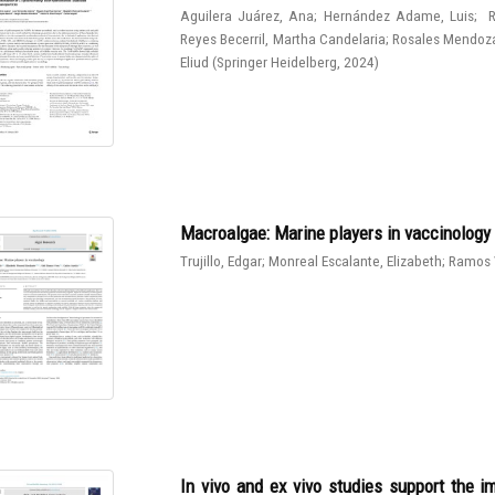
Aguilera Juárez, Ana
;
Hernández Adame, Luis
;
R
Reyes Becerril, Martha Candelaria
;
Rosales Mendoza
Eliud
(
Springer Heidelberg
,
2024
)
Macroalgae: Marine players in vaccinology
Trujillo, Edgar
;
Monreal Escalante, Elizabeth
;
Ramos 
In vivo and ex vivo studies support the 