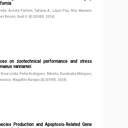
fornia
fredo
;
Acosta Pachón, Tatiana A.
;
López Paz, Nóe
;
Mariano
ez Rincón, Raúl O.
(
ELSEVIER
,
2024
)
rces on zootechnical performance and stress
penaeus vannamei
 Rosa Linda
;
Peña Rodríguez, Alberto
;
Ruvalcaba Márquez,
ancisco, Magallón Barajas
(
ELSEVIER
,
2024
)
ecies Production and Apoptosis‑Related Gene