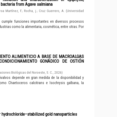
d bacteria from Agave salmiana
roa Martínez, F.
;
Rocha, j.
;
Cruz Guerrero, A.
(
Universidad
e cumple funciones importantes en diversos procesos
dustrias como la alimentaria, cosmética, entre otras. Por
MENTO ALIMENTICIO A BASE DE MACROALGAS
CONDICIONAMIENTO GONÁDICO DE OSTIÓN
aciones Biológicas del Noroeste, S. C.
,
2026
)
valvos depende en gran medida de la disponibilidad y
como Chaetoceros calcitrans e Isochrysis galbana, la
r hydrochloride–stabilized gold nanoparticles