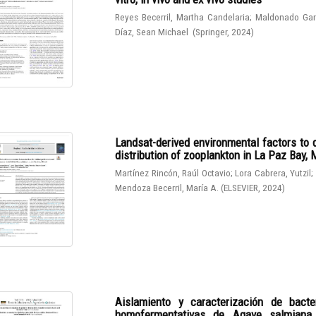
Reyes Becerril, Martha Candelaria
;
Maldonado Gar
Díaz, Sean Michael
(
Springer
,
2024
)
Landsat-derived environmental factors to 
distribution of zooplankton in La Paz Bay,
Martínez Rincón, Raúl Octavio
;
Lora Cabrera, Yutzil
;
Mendoza Becerril, María A.
(
ELSEVIER
,
2024
)
Aislamiento y caracterización de bacter
homofermentativas de Agave salmiana. I