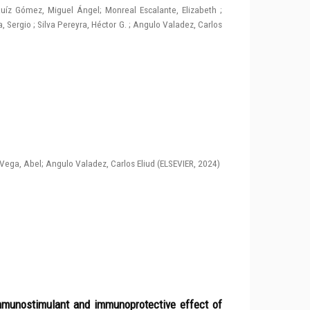
uíz Gómez, Miguel Ángel
;
Monreal Escalante, Elizabeth
;
, Sergio
;
Silva Pereyra, Héctor G.
;
Angulo Valadez, Carlos
Vega, Abel
;
Angulo Valadez, Carlos Eliud
(
ELSEVIER
,
2024
)
immunostimulant and immunoprotective effect of