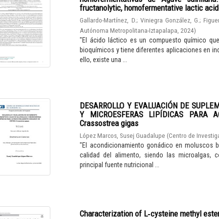
fructanolytic, homofermentative lactic aci
Gallardo-Martínez, D.
;
Viniegra González, G.
;
Figue
Autónoma Metropolitana-Iztapalapa
,
2024
)
"El ácido láctico es un compuesto químico qu
bioquímicos y tiene diferentes aplicaciones en in
ello, existe una ...
DESARROLLO Y EVALUACIÓN DE SUPLE
Y MICROESFERAS LIPÍDICAS PARA A
Crassostrea gigas
López Marcos, Susej Guadalupe
(
Centro de Investig
"El acondicionamiento gonádico en moluscos bi
calidad del alimento, siendo las microalgas, 
principal fuente nutricional ...
Characterization of L‑cysteine methyl este