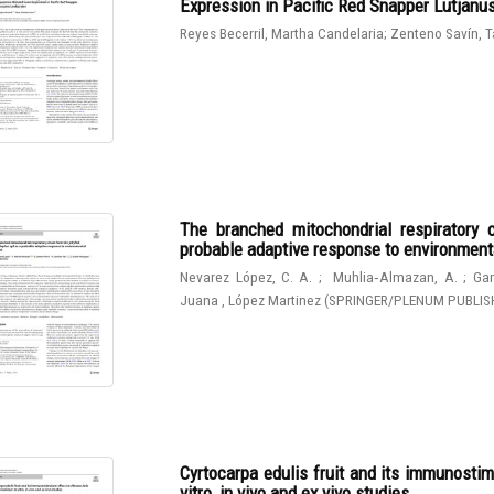
Expression in Pacific Red Snapper Lutjanu
Reyes Becerril, Martha Candelaria
;
Zenteno Savín, T
The branched mitochondrial respiratory 
probable adaptive response to environmen
Nevarez López, C. A.
;
Muhlia‑Almazan, A.
;
Gam
Juana , López Martinez
(
SPRINGER/PLENUM PUBLIS
Cyrtocarpa edulis fruit and its immunostim
vitro, in vivo and ex vivo studies