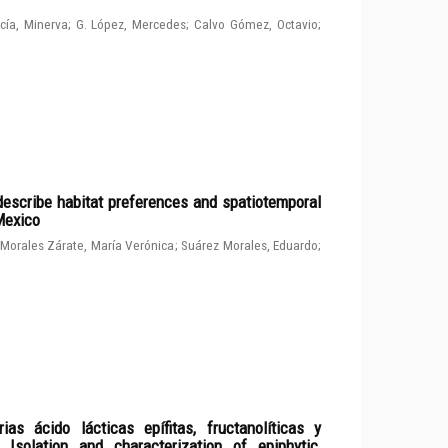
cía, Minerva
;
G. López, Mercedes
;
Calvo Gómez, Octavio
;
describe habitat preferences and spatiotemporal
 Mexico
Morales Zárate, María Verónica
;
Suárez Morales, Eduardo
;
ias ácido lácticas epífitas, fructanolíticas y
solation and characterization of epiphytic,