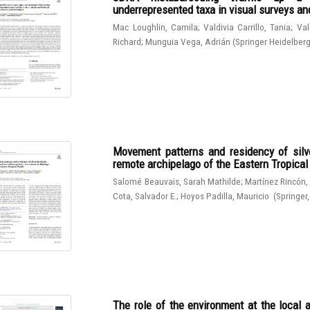
underrepresented taxa in visual surveys and
Mac Loughlin, Camila
;
Valdivia Carrillo, Tania
;
Val
Richard
;
Munguia Vega, Adrián
(
Springer Heidelber
Movement patterns and residency of silve
remote archipelago of the Eastern Tropical
Salomé Beauvais, Sarah Mathilde
;
Martínez Rincón,
Cota, Salvador E.
;
Hoyos Padilla, Mauricio
(
Springer
The role of the environment at the local 