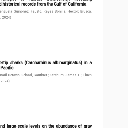
 historical records from the Gulf of California
enzuela Quiñónez, Fausto
;
Reyes Bonilla, Héctor
;
Brusca,
g
,
2024
)
rtip sharks (Carcharhinus albimarginatus) in a
 Pacific
 Raúl Octavio
;
Schaal, Gauthier
;
Ketchum, James T.
;
Lluch
,
2024
)
and large-scale levels on the abundance of gray