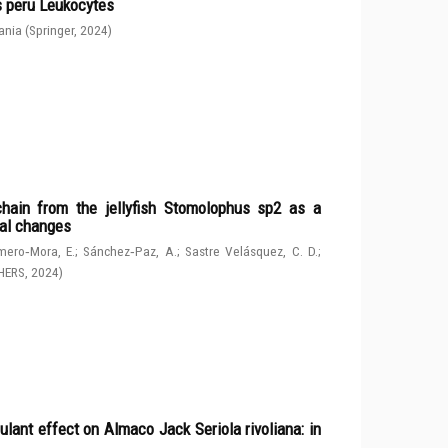
s peru Leukocytes
ania
(
Springer
,
2024
)
chain from the jellyfish Stomolophus sp2 as a
tal changes
ero‑Mora, E.
;
Sánchez‑Paz, A.
;
Sastre Velásquez, C. D.
;
HERS
,
2024
)
ulant effect on Almaco Jack Seriola rivoliana: in