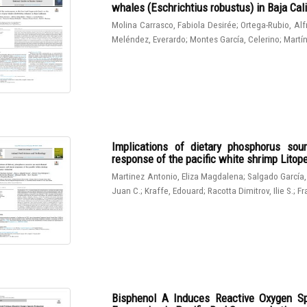
whales (Eschrichtius robustus) in Baja Cali
Molina Carrasco, Fabiola Desirée
;
Ortega-Rubio, Al
Meléndez, Everardo
;
Montes García, Celerino
;
Martín
Implications of dietary phosphorus sou
response of the pacific white shrimp Lito
Martinez Antonio, Eliza Magdalena
;
Salgado García,
Juan C.
;
Kraffe, Edouard
;
Racotta Dimitrov, Ilie S.
;
Fr
Bisphenol A Induces Reactive Oxygen Sp