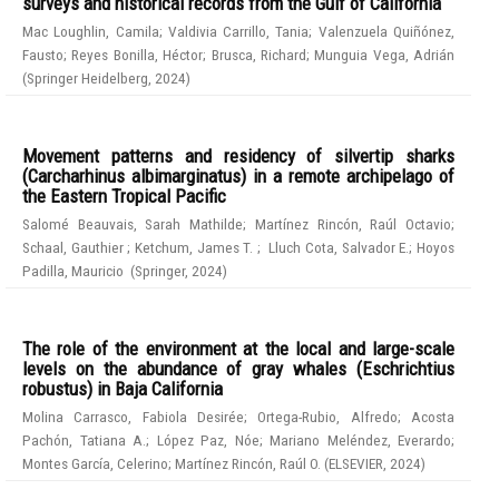
surveys and historical records from the Gulf of California
Mac Loughlin, Camila
;
Valdivia Carrillo, Tania
;
Valenzuela Quiñónez,
Fausto
;
Reyes Bonilla, Héctor
;
Brusca, Richard
;
Munguia Vega, Adrián
(
Springer Heidelberg
,
2024
)
Movement patterns and residency of silvertip sharks
(Carcharhinus albimarginatus) in a remote archipelago of
the Eastern Tropical Pacific
Salomé Beauvais, Sarah Mathilde
;
Martínez Rincón, Raúl Octavio
;
Schaal, Gauthier
;
Ketchum, James T.
;
Lluch Cota, Salvador E.
;
Hoyos
Padilla, Mauricio
(
Springer
,
2024
)
The role of the environment at the local and large-scale
levels on the abundance of gray whales (Eschrichtius
robustus) in Baja California
Molina Carrasco, Fabiola Desirée
;
Ortega-Rubio, Alfredo
;
Acosta
Pachón, Tatiana A.
;
López Paz, Nóe
;
Mariano Meléndez, Everardo
;
Montes García, Celerino
;
Martínez Rincón, Raúl O.
(
ELSEVIER
,
2024
)