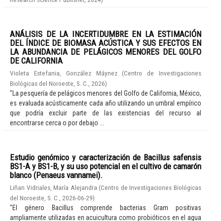
ANÁLISIS DE LA INCERTIDUMBRE EN LA ESTIMACIÓN
DEL ÍNDICE DE BIOMASA ACÚSTICA Y SUS EFECTOS EN
LA ABUNDANCIA DE PELÁGICOS MENORES DEL GOLFO
DE CALIFORNIA
Violeta Estefania, González Máynez
(
Centro de Investigaciones
Biológicas del Noroeste, S. C.
,
2026
)
"La pesquería de pelágicos menores del Golfo de California, México,
es evaluada acústicamente cada año utilizando un umbral empírico
que podría excluir parte de las existencias del recurso al
encontrarse cerca o por debajo ...
Estudio genómico y caracterización de Bacillus safensis
BS1-A y BS1-B, y su uso potencial en el cultivo de camarón
blanco (Penaeus vannamei).
Liñan Vidriales, María Alejandra
(
Centro de Investigaciones Biológicas
del Noroeste, S. C.
,
2026-06-29
)
"El género Bacillus comprende bacterias Gram positivas
ampliamente utilizadas en acuicultura como probióticos en el agua