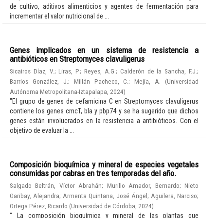
de cultivo, aditivos alimenticios y agentes de fermentación para
incrementar el valor nutricional de ...
Genes implicados en un sistema de resistencia a
antibióticos en Streptomyces clavuligerus
Sicairos Díaz, V.
;
Liras, P.
;
Reyes, A.G.
;
Calderón de la Sancha, F.J.
;
Barrios González, J.
;
Millán Pacheco, C.
;
Mejía, A.
(
Universidad
Autónoma Metropolitana-Iztapalapa
,
2024
)
"El grupo de genes de cefamicina C en Streptomyces clavuligerus
contiene los genes cmcT, bla y pbp74 y se ha sugerido que dichos
genes están involucrados en la resistencia a antibióticos. Con el
objetivo de evaluar la ...
Composición bioquímica y mineral de especies vegetales
consumidas por cabras en tres temporadas del año.
Salgado Beltrán, Víctor Abrahán
;
Murillo Amador, Bernardo
;
Nieto
Garibay, Alejandra
;
Armenta Quintana, José Ángel
;
Aguilera, Narciso
;
Ortega Pérez, Ricardo
(
Universidad de Córdoba
,
2024
)
" La composición bioquímica y mineral de las plantas que