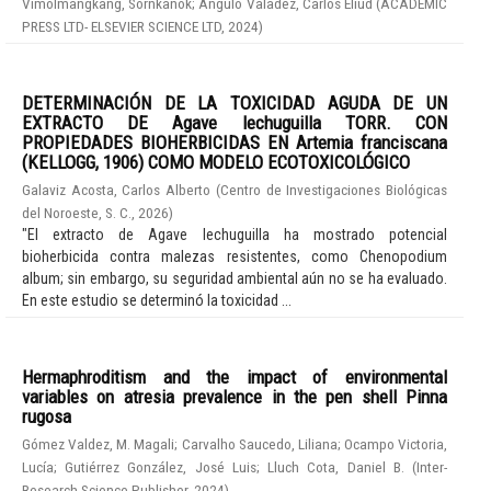
Vimolmangkang, Sornkanok
;
Angulo Valadez, Carlos Eliud
(
ACADEMIC
PRESS LTD- ELSEVIER SCIENCE LTD
,
2024
)
DETERMINACIÓN DE LA TOXICIDAD AGUDA DE UN
EXTRACTO DE Agave lechuguilla TORR. CON
PROPIEDADES BIOHERBICIDAS EN Artemia franciscana
(KELLOGG, 1906) COMO MODELO ECOTOXICOLÓGICO
Galaviz Acosta, Carlos Alberto
(
Centro de Investigaciones Biológicas
del Noroeste, S. C.
,
2026
)
"El extracto de Agave lechuguilla ha mostrado potencial
bioherbicida contra malezas resistentes, como Chenopodium
album; sin embargo, su seguridad ambiental aún no se ha evaluado.
En este estudio se determinó la toxicidad ...
Hermaphroditism and the impact of environmental
variables on atresia prevalence in the pen shell Pinna
rugosa
Gómez Valdez, M. Magali
;
Carvalho Saucedo, Liliana
;
Ocampo Victoria,
Lucía
;
Gutiérrez González, José Luis
;
Lluch Cota, Daniel B.
(
Inter-
Research Science Publisher
,
2024
)