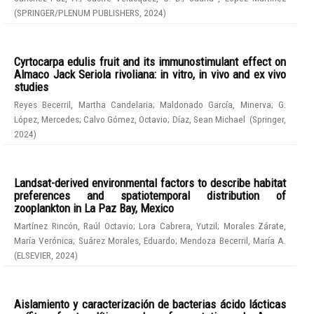
(
SPRINGER/PLENUM PUBLISHERS
,
2024
)
Cyrtocarpa edulis fruit and its immunostimulant effect on
Almaco Jack Seriola rivoliana: in vitro, in vivo and ex vivo
studies
Reyes Becerril, Martha Candelaria
;
Maldonado García, Minerva
;
G.
López, Mercedes
;
Calvo Gómez, Octavio
;
Díaz, Sean Michael
(
Springer
,
2024
)
Landsat-derived environmental factors to describe habitat
preferences and spatiotemporal distribution of
zooplankton in La Paz Bay, Mexico
Martínez Rincón, Raúl Octavio
;
Lora Cabrera, Yutzil
;
Morales Zárate,
María Verónica
;
Suárez Morales, Eduardo
;
Mendoza Becerril, María A.
(
ELSEVIER
,
2024
)
Aislamiento y caracterización de bacterias ácido lácticas