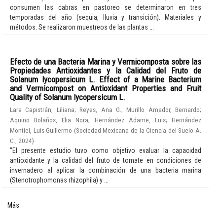
consumen las cabras en pastoreo se determinaron en tres
temporadas del año (sequia, lluvia y transición). Materiales y
métodos. Se realizaron muestreos de las plantas ...
Efecto de una Bacteria Marina y Vermicomposta sobre las
Propiedades Antioxidantes y la Calidad del Fruto de
Solanum lycopersicum L. Effect of a Marine Bacterium
and Vermicompost on Antioxidant Properties and Fruit
Quality of Solanum lycopersicum L.
Lara Capistrán, Liliana
;
Reyes, Ana G.
;
Murillo Amador, Bernardo
;
Aquino Bolaños, Elia Nora
;
Hernández Adame, Luis
;
Hernández
Montiel, Luis Guillermo
(
Sociedad Mexicana de la Ciencia del Suelo A.
C.
,
2024
)
"El presente estudio tuvo como objetivo evaluar la capacidad
antioxidante y la calidad del fruto de tomate en condiciones de
invernadero al aplicar la combinación de una bacteria marina
(Stenotrophomonas rhizophila) y ...
Más