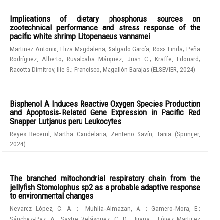
Implications of dietary phosphorus sources on
zootechnical performance and stress response of the
pacific white shrimp Litopenaeus vannamei
Martinez Antonio, Eliza Magdalena
;
Salgado García, Rosa Linda
;
Peña
Rodríguez, Alberto
;
Ruvalcaba Márquez, Juan C.
;
Kraffe, Edouard
;
Racotta Dimitrov, Ilie S.
;
Francisco, Magallón Barajas
(
ELSEVIER
,
2024
)
Bisphenol A Induces Reactive Oxygen Species Production
and Apoptosis‑Related Gene Expression in Pacific Red
Snapper Lutjanus peru Leukocytes
Reyes Becerril, Martha Candelaria
;
Zenteno Savín, Tania
(
Springer
,
2024
)
The branched mitochondrial respiratory chain from the
jellyfish Stomolophus sp2 as a probable adaptive response
to environmental changes
Nevarez López, C. A.
;
Muhlia‑Almazan, A.
;
Gamero‑Mora, E.
;
Sánchez‑Paz, A.
;
Sastre Velásquez, C. D.
;
Juana , López Martinez