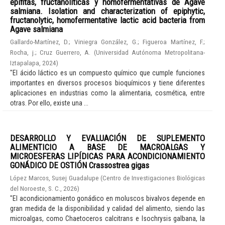
epífitas, fructanolíticas y homofermentativas de Agave
salmiana. Isolation and characterization of epiphytic,
fructanolytic, homofermentative lactic acid bacteria from
Agave salmiana
Gallardo-Martínez, D.
;
Viniegra González, G.
;
Figueroa Martínez, F.
;
Rocha, j.
;
Cruz Guerrero, A.
(
Universidad Autónoma Metropolitana-
Iztapalapa
,
2024
)
"El ácido láctico es un compuesto químico que cumple funciones
importantes en diversos procesos bioquímicos y tiene diferentes
aplicaciones en industrias como la alimentaria, cosmética, entre
otras. Por ello, existe una ...
DESARROLLO Y EVALUACIÓN DE SUPLEMENTO
ALIMENTICIO A BASE DE MACROALGAS Y
MICROESFERAS LIPÍDICAS PARA ACONDICIONAMIENTO
GONÁDICO DE OSTIÓN Crassostrea gigas
López Marcos, Susej Guadalupe
(
Centro de Investigaciones Biológicas
del Noroeste, S. C.
,
2026
)
"El acondicionamiento gonádico en moluscos bivalvos depende en
gran medida de la disponibilidad y calidad del alimento, siendo las
microalgas, como Chaetoceros calcitrans e Isochrysis galbana, la