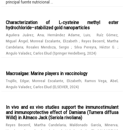
principal fuente nutricional ...
Characterization of L‑cysteine methyl ester
hydrochloride–stabilized gold nanoparticles
Aguilera Juárez, Ana
;
Hernández Adame, Luis
;
Ruíz Gómez,
Miguel Ángel
;
Monreal Escalante, Elizabeth
;
Reyes Becerril, Martha
Candelaria
;
Rosales Mendoza, Sergio
;
Silva Pereyra, Héctor G.
;
Angulo Valadez, Carlos Eliud
(
Springer Heidelberg
,
2024
)
Macroalgae: Marine players in vaccinology
Trujillo, Edgar
;
Monreal Escalante, Elizabeth
;
Ramos Vega, Abel
;
Angulo Valadez, Carlos Eliud
(
ELSEVIER
,
2024
)
In vivo and ex vivo studies support the immunostimulant
and immunoprotective effect of Damiana (Turnera diffusa
Willd) in Almaco Jack (Seriola rivoliana)
Reyes Becerril, Martha Candelaria
;
Maldonado García, Minerva
;