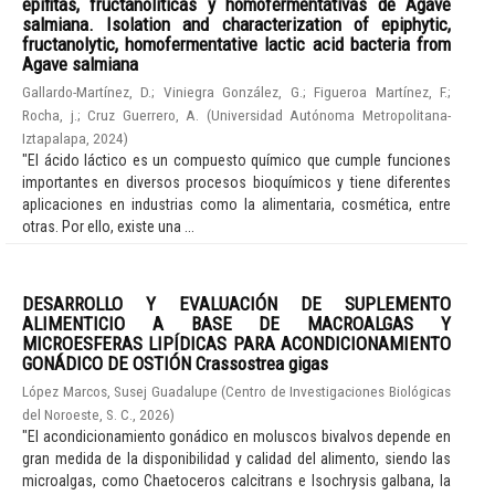
epífitas, fructanolíticas y homofermentativas de Agave
salmiana. Isolation and characterization of epiphytic,
fructanolytic, homofermentative lactic acid bacteria from
Agave salmiana
Gallardo-Martínez, D.
;
Viniegra González, G.
;
Figueroa Martínez, F.
;
Rocha, j.
;
Cruz Guerrero, A.
(
Universidad Autónoma Metropolitana-
Iztapalapa
,
2024
)
"El ácido láctico es un compuesto químico que cumple funciones
importantes en diversos procesos bioquímicos y tiene diferentes
aplicaciones en industrias como la alimentaria, cosmética, entre
otras. Por ello, existe una ...
DESARROLLO Y EVALUACIÓN DE SUPLEMENTO
ALIMENTICIO A BASE DE MACROALGAS Y
MICROESFERAS LIPÍDICAS PARA ACONDICIONAMIENTO
GONÁDICO DE OSTIÓN Crassostrea gigas
López Marcos, Susej Guadalupe
(
Centro de Investigaciones Biológicas
del Noroeste, S. C.
,
2026
)
"El acondicionamiento gonádico en moluscos bivalvos depende en
gran medida de la disponibilidad y calidad del alimento, siendo las
microalgas, como Chaetoceros calcitrans e Isochrysis galbana, la