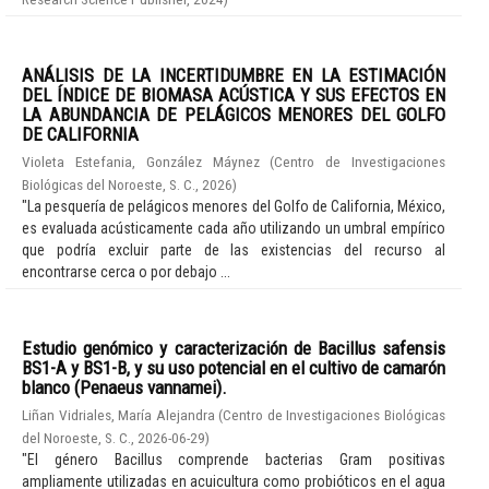
ANÁLISIS DE LA INCERTIDUMBRE EN LA ESTIMACIÓN
DEL ÍNDICE DE BIOMASA ACÚSTICA Y SUS EFECTOS EN
LA ABUNDANCIA DE PELÁGICOS MENORES DEL GOLFO
DE CALIFORNIA
Violeta Estefania, González Máynez
(
Centro de Investigaciones
Biológicas del Noroeste, S. C.
,
2026
)
"La pesquería de pelágicos menores del Golfo de California, México,
es evaluada acústicamente cada año utilizando un umbral empírico
que podría excluir parte de las existencias del recurso al
encontrarse cerca o por debajo ...
Estudio genómico y caracterización de Bacillus safensis
BS1-A y BS1-B, y su uso potencial en el cultivo de camarón
blanco (Penaeus vannamei).
Liñan Vidriales, María Alejandra
(
Centro de Investigaciones Biológicas
del Noroeste, S. C.
,
2026-06-29
)
"El género Bacillus comprende bacterias Gram positivas
ampliamente utilizadas en acuicultura como probióticos en el agua