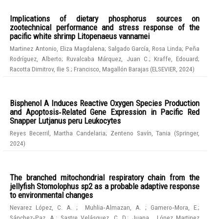
Implications of dietary phosphorus sources on
zootechnical performance and stress response of the
pacific white shrimp Litopenaeus vannamei
Martinez Antonio, Eliza Magdalena
;
Salgado García, Rosa Linda
;
Peña
Rodríguez, Alberto
;
Ruvalcaba Márquez, Juan C.
;
Kraffe, Edouard
;
Racotta Dimitrov, Ilie S.
;
Francisco, Magallón Barajas
(
ELSEVIER
,
2024
)
Bisphenol A Induces Reactive Oxygen Species Production
and Apoptosis‑Related Gene Expression in Pacific Red
Snapper Lutjanus peru Leukocytes
Reyes Becerril, Martha Candelaria
;
Zenteno Savín, Tania
(
Springer
,
2024
)
The branched mitochondrial respiratory chain from the
jellyfish Stomolophus sp2 as a probable adaptive response
to environmental changes
Nevarez López, C. A.
;
Muhlia‑Almazan, A.
;
Gamero‑Mora, E.
;
Sánchez‑Paz, A.
;
Sastre Velásquez, C. D.
;
Juana , López Martinez