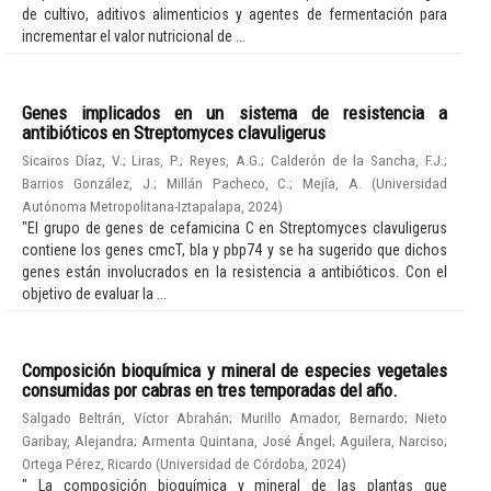
de cultivo, aditivos alimenticios y agentes de fermentación para
incrementar el valor nutricional de ...
Genes implicados en un sistema de resistencia a
antibióticos en Streptomyces clavuligerus
Sicairos Díaz, V.
;
Liras, P.
;
Reyes, A.G.
;
Calderón de la Sancha, F.J.
;
Barrios González, J.
;
Millán Pacheco, C.
;
Mejía, A.
(
Universidad
Autónoma Metropolitana-Iztapalapa
,
2024
)
"El grupo de genes de cefamicina C en Streptomyces clavuligerus
contiene los genes cmcT, bla y pbp74 y se ha sugerido que dichos
genes están involucrados en la resistencia a antibióticos. Con el
objetivo de evaluar la ...
Composición bioquímica y mineral de especies vegetales
consumidas por cabras en tres temporadas del año.
Salgado Beltrán, Víctor Abrahán
;
Murillo Amador, Bernardo
;
Nieto
Garibay, Alejandra
;
Armenta Quintana, José Ángel
;
Aguilera, Narciso
;
Ortega Pérez, Ricardo
(
Universidad de Córdoba
,
2024
)
" La composición bioquímica y mineral de las plantas que