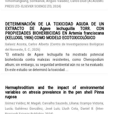
Vimolmangkang, Sornkanok
;
Angulo Valadez, Carlos Eliud
(
ACADEMIC
PRESS LTD- ELSEVIER SCIENCE LTD
,
2024
)
DETERMINACIÓN DE LA TOXICIDAD AGUDA DE UN
EXTRACTO DE Agave lechuguilla TORR. CON
PROPIEDADES BIOHERBICIDAS EN Artemia franciscana
(KELLOGG, 1906) COMO MODELO ECOTOXICOLÓGICO
Galaviz Acosta, Carlos Alberto
(
Centro de Investigaciones Biológicas
del Noroeste, S. C.
,
2026
)
"El extracto de Agave lechuguilla ha mostrado potencial
bioherbicida contra malezas resistentes, como Chenopodium
album; sin embargo, su seguridad ambiental aún no se ha evaluado.
En este estudio se determinó la toxicidad ...
Hermaphroditism and the impact of environmental
variables on atresia prevalence in the pen shell Pinna
rugosa
Gómez Valdez, M. Magali
;
Carvalho Saucedo, Liliana
;
Ocampo Victoria,
Lucía
;
Gutiérrez González, José Luis
;
Lluch Cota, Daniel B.
(
Inter-
Research Science Publisher
,
2024
)