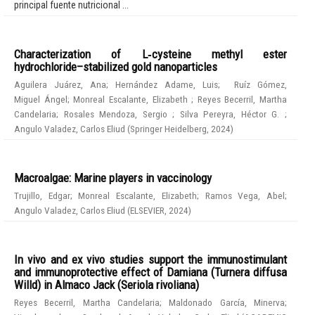
principal fuente nutricional ...
Characterization of L‑cysteine methyl ester
hydrochloride–stabilized gold nanoparticles
Aguilera Juárez, Ana
;
Hernández Adame, Luis
;
Ruíz Gómez,
Miguel Ángel
;
Monreal Escalante, Elizabeth
;
Reyes Becerril, Martha
Candelaria
;
Rosales Mendoza, Sergio
;
Silva Pereyra, Héctor G.
;
Angulo Valadez, Carlos Eliud
(
Springer Heidelberg
,
2024
)
Macroalgae: Marine players in vaccinology
Trujillo, Edgar
;
Monreal Escalante, Elizabeth
;
Ramos Vega, Abel
;
Angulo Valadez, Carlos Eliud
(
ELSEVIER
,
2024
)
In vivo and ex vivo studies support the immunostimulant
and immunoprotective effect of Damiana (Turnera diffusa
Willd) in Almaco Jack (Seriola rivoliana)
Reyes Becerril, Martha Candelaria
;
Maldonado García, Minerva
;