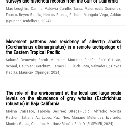
surveys and historical records from the Gulf of California
Mac Loughlin, Camila
;
Valdivia Carrillo, Tania
;
Valenzuela Quiñónez,
Fausto
;
Reyes Bonilla, Héctor
;
Brusca, Richard
;
Munguia Vega, Adrián
(
Springer Heidelberg
,
2024
)
Movement patterns and residency of silvertip sharks
(Carcharhinus albimarginatus) in a remote archipelago of
the Eastern Tropical Pacific
Salomé Beauvais, Sarah Mathilde
;
Martínez Rincón, Raúl Octavio
;
Schaal, Gauthier
;
Ketchum, James T.
;
Lluch Cota, Salvador E.
;
Hoyos
Padilla, Mauricio
(
Springer
,
2024
)
The role of the environment at the local and large-scale
levels on the abundance of gray whales (Eschrichtius
robustus) in Baja California
Molina Carrasco, Fabiola Desirée
;
Ortega-Rubio, Alfredo
;
Acosta
Pachón, Tatiana A.
;
López Paz, Nóe
;
Mariano Meléndez, Everardo
;
Montes García, Celerino
;
Martínez Rincón, Raúl O.
(
ELSEVIER
,
2024
)