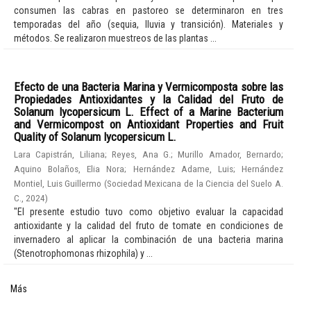
consumen las cabras en pastoreo se determinaron en tres
temporadas del año (sequia, lluvia y transición). Materiales y
métodos. Se realizaron muestreos de las plantas ...
Efecto de una Bacteria Marina y Vermicomposta sobre las
Propiedades Antioxidantes y la Calidad del Fruto de
Solanum lycopersicum L. Effect of a Marine Bacterium
and Vermicompost on Antioxidant Properties and Fruit
Quality of Solanum lycopersicum L.
Lara Capistrán, Liliana
;
Reyes, Ana G.
;
Murillo Amador, Bernardo
;
Aquino Bolaños, Elia Nora
;
Hernández Adame, Luis
;
Hernández
Montiel, Luis Guillermo
(
Sociedad Mexicana de la Ciencia del Suelo A.
C.
,
2024
)
"El presente estudio tuvo como objetivo evaluar la capacidad
antioxidante y la calidad del fruto de tomate en condiciones de
invernadero al aplicar la combinación de una bacteria marina
(Stenotrophomonas rhizophila) y ...
Más