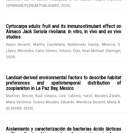
(
SPRINGER/PLENUM PUBLISHERS
,
2024
)
Cyrtocarpa edulis fruit and its immunostimulant effect on
Almaco Jack Seriola rivoliana: in vitro, in vivo and ex vivo
studies
Reyes Becerril, Martha Candelaria
;
Maldonado García, Minerva
;
G.
López, Mercedes
;
Calvo Gómez, Octavio
;
Díaz, Sean Michael
(
Springer
,
2024
)
Landsat-derived environmental factors to describe habitat
preferences and spatiotemporal distribution of
zooplankton in La Paz Bay, Mexico
Martínez Rincón, Raúl Octavio
;
Lora Cabrera, Yutzil
;
Morales Zárate,
María Verónica
;
Suárez Morales, Eduardo
;
Mendoza Becerril, María A.
(
ELSEVIER
,
2024
)
Aislamiento y caracterización de bacterias ácido lácticas