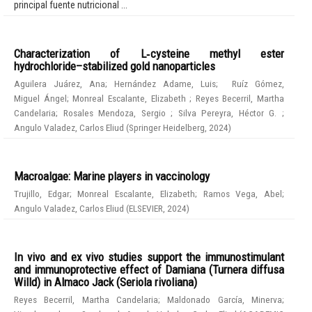
principal fuente nutricional ...
Characterization of L‑cysteine methyl ester
hydrochloride–stabilized gold nanoparticles
Aguilera Juárez, Ana
;
Hernández Adame, Luis
;
Ruíz Gómez,
Miguel Ángel
;
Monreal Escalante, Elizabeth
;
Reyes Becerril, Martha
Candelaria
;
Rosales Mendoza, Sergio
;
Silva Pereyra, Héctor G.
;
Angulo Valadez, Carlos Eliud
(
Springer Heidelberg
,
2024
)
Macroalgae: Marine players in vaccinology
Trujillo, Edgar
;
Monreal Escalante, Elizabeth
;
Ramos Vega, Abel
;
Angulo Valadez, Carlos Eliud
(
ELSEVIER
,
2024
)
In vivo and ex vivo studies support the immunostimulant
and immunoprotective effect of Damiana (Turnera diffusa
Willd) in Almaco Jack (Seriola rivoliana)
Reyes Becerril, Martha Candelaria
;
Maldonado García, Minerva
;