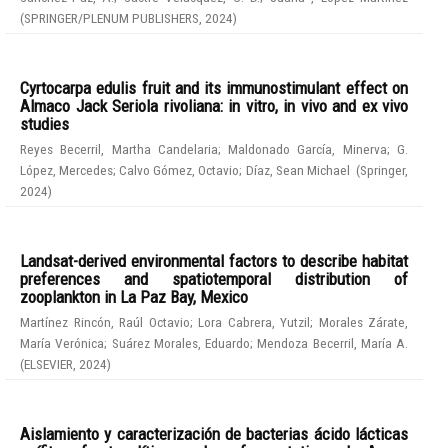
(
SPRINGER/PLENUM PUBLISHERS
,
2024
)
Cyrtocarpa edulis fruit and its immunostimulant effect on
Almaco Jack Seriola rivoliana: in vitro, in vivo and ex vivo
studies
Reyes Becerril, Martha Candelaria
;
Maldonado García, Minerva
;
G.
López, Mercedes
;
Calvo Gómez, Octavio
;
Díaz, Sean Michael
(
Springer
,
2024
)
Landsat-derived environmental factors to describe habitat
preferences and spatiotemporal distribution of
zooplankton in La Paz Bay, Mexico
Martínez Rincón, Raúl Octavio
;
Lora Cabrera, Yutzil
;
Morales Zárate,
María Verónica
;
Suárez Morales, Eduardo
;
Mendoza Becerril, María A.
(
ELSEVIER
,
2024
)
Aislamiento y caracterización de bacterias ácido lácticas