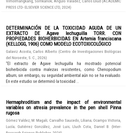
Vimolmangkang, Sornkanok
;
Angulo Valadez, Carlos Eliud
(
ACADEMIC
PRESS LTD- ELSEVIER SCIENCE LTD
,
2024
)
DETERMINACIÓN DE LA TOXICIDAD AGUDA DE UN
EXTRACTO DE Agave lechuguilla TORR. CON
PROPIEDADES BIOHERBICIDAS EN Artemia franciscana
(KELLOGG, 1906) COMO MODELO ECOTOXICOLÓGICO
Galaviz Acosta, Carlos Alberto
(
Centro de Investigaciones Biológicas
del Noroeste, S. C.
,
2026
)
"El extracto de Agave lechuguilla ha mostrado potencial
bioherbicida contra malezas resistentes, como Chenopodium
album; sin embargo, su seguridad ambiental aún no se ha evaluado.
En este estudio se determinó la toxicidad ...
Hermaphroditism and the impact of environmental
variables on atresia prevalence in the pen shell Pinna
rugosa
Gómez Valdez, M. Magali
;
Carvalho Saucedo, Liliana
;
Ocampo Victoria,
Lucía
;
Gutiérrez González, José Luis
;
Lluch Cota, Daniel B.
(
Inter-
Research Science Publisher
,
2024
)