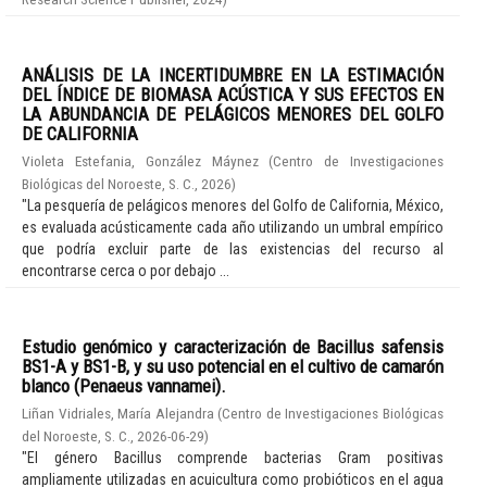
ANÁLISIS DE LA INCERTIDUMBRE EN LA ESTIMACIÓN
DEL ÍNDICE DE BIOMASA ACÚSTICA Y SUS EFECTOS EN
LA ABUNDANCIA DE PELÁGICOS MENORES DEL GOLFO
DE CALIFORNIA
Violeta Estefania, González Máynez
(
Centro de Investigaciones
Biológicas del Noroeste, S. C.
,
2026
)
"La pesquería de pelágicos menores del Golfo de California, México,
es evaluada acústicamente cada año utilizando un umbral empírico
que podría excluir parte de las existencias del recurso al
encontrarse cerca o por debajo ...
Estudio genómico y caracterización de Bacillus safensis
BS1-A y BS1-B, y su uso potencial en el cultivo de camarón
blanco (Penaeus vannamei).
Liñan Vidriales, María Alejandra
(
Centro de Investigaciones Biológicas
del Noroeste, S. C.
,
2026-06-29
)
"El género Bacillus comprende bacterias Gram positivas
ampliamente utilizadas en acuicultura como probióticos en el agua