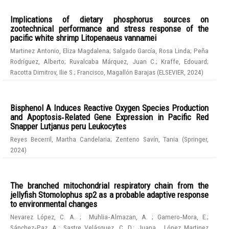
Implications of dietary phosphorus sources on
zootechnical performance and stress response of the
pacific white shrimp Litopenaeus vannamei
Martinez Antonio, Eliza Magdalena
;
Salgado García, Rosa Linda
;
Peña
Rodríguez, Alberto
;
Ruvalcaba Márquez, Juan C.
;
Kraffe, Edouard
;
Racotta Dimitrov, Ilie S.
;
Francisco, Magallón Barajas
(
ELSEVIER
,
2024
)
Bisphenol A Induces Reactive Oxygen Species Production
and Apoptosis‑Related Gene Expression in Pacific Red
Snapper Lutjanus peru Leukocytes
Reyes Becerril, Martha Candelaria
;
Zenteno Savín, Tania
(
Springer
,
2024
)
The branched mitochondrial respiratory chain from the
jellyfish Stomolophus sp2 as a probable adaptive response
to environmental changes
Nevarez López, C. A.
;
Muhlia‑Almazan, A.
;
Gamero‑Mora, E.
;
Sánchez‑Paz, A.
;
Sastre Velásquez, C. D.
;
Juana , López Martinez