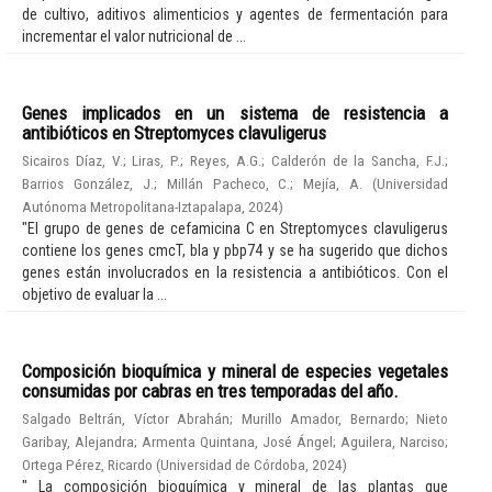
de cultivo, aditivos alimenticios y agentes de fermentación para
incrementar el valor nutricional de ...
Genes implicados en un sistema de resistencia a
antibióticos en Streptomyces clavuligerus
Sicairos Díaz, V.
;
Liras, P.
;
Reyes, A.G.
;
Calderón de la Sancha, F.J.
;
Barrios González, J.
;
Millán Pacheco, C.
;
Mejía, A.
(
Universidad
Autónoma Metropolitana-Iztapalapa
,
2024
)
"El grupo de genes de cefamicina C en Streptomyces clavuligerus
contiene los genes cmcT, bla y pbp74 y se ha sugerido que dichos
genes están involucrados en la resistencia a antibióticos. Con el
objetivo de evaluar la ...
Composición bioquímica y mineral de especies vegetales
consumidas por cabras en tres temporadas del año.
Salgado Beltrán, Víctor Abrahán
;
Murillo Amador, Bernardo
;
Nieto
Garibay, Alejandra
;
Armenta Quintana, José Ángel
;
Aguilera, Narciso
;
Ortega Pérez, Ricardo
(
Universidad de Córdoba
,
2024
)
" La composición bioquímica y mineral de las plantas que