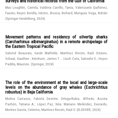
surveys and historical records from the Gulf of California
Mac Loughlin, Camila
;
Valdivia Carrillo, Tania
;
Valenzuela Quiñónez,
Fausto
;
Reyes Bonilla, Héctor
;
Brusca, Richard
;
Munguia Vega, Adrián
(
Springer Heidelberg
,
2024
)
Movement patterns and residency of silvertip sharks
(Carcharhinus albimarginatus) in a remote archipelago of
the Eastern Tropical Pacific
Salomé Beauvais, Sarah Mathilde
;
Martínez Rincón, Raúl Octavio
;
Schaal, Gauthier
;
Ketchum, James T.
;
Lluch Cota, Salvador E.
;
Hoyos
Padilla, Mauricio
(
Springer
,
2024
)
The role of the environment at the local and large-scale
levels on the abundance of gray whales (Eschrichtius
robustus) in Baja California
Molina Carrasco, Fabiola Desirée
;
Ortega-Rubio, Alfredo
;
Acosta
Pachón, Tatiana A.
;
López Paz, Nóe
;
Mariano Meléndez, Everardo
;
Montes García, Celerino
;
Martínez Rincón, Raúl O.
(
ELSEVIER
,
2024
)