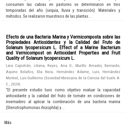
consumen las cabras en pastoreo se determinaron en tres
temporadas del año (sequia, lluvia y transición). Materiales y
métodos. Se realizaron muestreos de las plantas ...
Efecto de una Bacteria Marina y Vermicomposta sobre las
Propiedades Antioxidantes y la Calidad del Fruto de
Solanum lycopersicum L. Effect of a Marine Bacterium
and Vermicompost on Antioxidant Properties and Fruit
Quality of Solanum lycopersicum L.
Lara Capistrán, Liliana
;
Reyes, Ana G.
;
Murillo Amador, Bernardo
;
Aquino Bolaños, Elia Nora
;
Hernández Adame, Luis
;
Hernández
Montiel, Luis Guillermo
(
Sociedad Mexicana de la Ciencia del Suelo A.
C.
,
2024
)
"El presente estudio tuvo como objetivo evaluar la capacidad
antioxidante y la calidad del fruto de tomate en condiciones de
invernadero al aplicar la combinación de una bacteria marina
(Stenotrophomonas rhizophila) y ...
Más