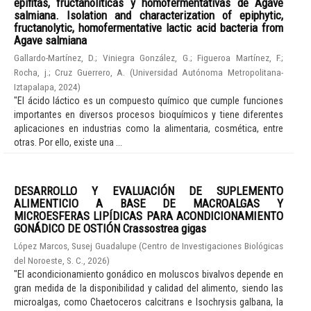
epífitas, fructanolíticas y homofermentativas de Agave
salmiana. Isolation and characterization of epiphytic,
fructanolytic, homofermentative lactic acid bacteria from
Agave salmiana
Gallardo-Martínez, D.
;
Viniegra González, G.
;
Figueroa Martínez, F.
;
Rocha, j.
;
Cruz Guerrero, A.
(
Universidad Autónoma Metropolitana-
Iztapalapa
,
2024
)
"El ácido láctico es un compuesto químico que cumple funciones
importantes en diversos procesos bioquímicos y tiene diferentes
aplicaciones en industrias como la alimentaria, cosmética, entre
otras. Por ello, existe una ...
DESARROLLO Y EVALUACIÓN DE SUPLEMENTO
ALIMENTICIO A BASE DE MACROALGAS Y
MICROESFERAS LIPÍDICAS PARA ACONDICIONAMIENTO
GONÁDICO DE OSTIÓN Crassostrea gigas
López Marcos, Susej Guadalupe
(
Centro de Investigaciones Biológicas
del Noroeste, S. C.
,
2026
)
"El acondicionamiento gonádico en moluscos bivalvos depende en
gran medida de la disponibilidad y calidad del alimento, siendo las
microalgas, como Chaetoceros calcitrans e Isochrysis galbana, la