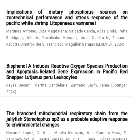
Implications of dietary phosphorus sources on
zootechnical performance and stress response of the
pacific white shrimp Litopenaeus vannamei
Martinez Antonio, Eliza Magdalena
;
Salgado García, Rosa Linda
;
Peña
Rodríguez, Alberto
;
Ruvalcaba Márquez, Juan C.
;
Kraffe, Edouard
;
Racotta Dimitrov, Ilie S.
;
Francisco, Magallón Barajas
(
ELSEVIER
,
2024
)
Bisphenol A Induces Reactive Oxygen Species Production
and Apoptosis‑Related Gene Expression in Pacific Red
Snapper Lutjanus peru Leukocytes
Reyes Becerril, Martha Candelaria
;
Zenteno Savín, Tania
(
Springer
,
2024
)
The branched mitochondrial respiratory chain from the
jellyfish Stomolophus sp2 as a probable adaptive response
to environmental changes
Nevarez López, C. A.
;
Muhlia‑Almazan, A.
;
Gamero‑Mora, E.
;
Sánchez‑Paz, A.
;
Sastre Velásquez, C. D.
;
Juana , López Martinez