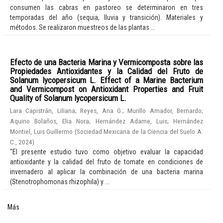
consumen las cabras en pastoreo se determinaron en tres
temporadas del año (sequia, lluvia y transición). Materiales y
métodos. Se realizaron muestreos de las plantas ...
Efecto de una Bacteria Marina y Vermicomposta sobre las
Propiedades Antioxidantes y la Calidad del Fruto de
Solanum lycopersicum L. Effect of a Marine Bacterium
and Vermicompost on Antioxidant Properties and Fruit
Quality of Solanum lycopersicum L.
Lara Capistrán, Liliana
;
Reyes, Ana G.
;
Murillo Amador, Bernardo
;
Aquino Bolaños, Elia Nora
;
Hernández Adame, Luis
;
Hernández
Montiel, Luis Guillermo
(
Sociedad Mexicana de la Ciencia del Suelo A.
C.
,
2024
)
"El presente estudio tuvo como objetivo evaluar la capacidad
antioxidante y la calidad del fruto de tomate en condiciones de
invernadero al aplicar la combinación de una bacteria marina
(Stenotrophomonas rhizophila) y ...
Más