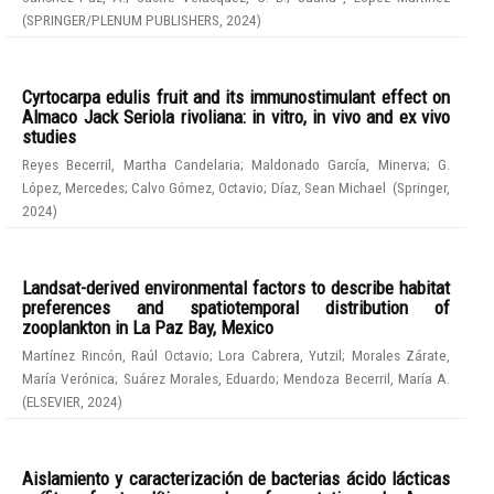
(
SPRINGER/PLENUM PUBLISHERS
,
2024
)
Cyrtocarpa edulis fruit and its immunostimulant effect on
Almaco Jack Seriola rivoliana: in vitro, in vivo and ex vivo
studies
Reyes Becerril, Martha Candelaria
;
Maldonado García, Minerva
;
G.
López, Mercedes
;
Calvo Gómez, Octavio
;
Díaz, Sean Michael
(
Springer
,
2024
)
Landsat-derived environmental factors to describe habitat
preferences and spatiotemporal distribution of
zooplankton in La Paz Bay, Mexico
Martínez Rincón, Raúl Octavio
;
Lora Cabrera, Yutzil
;
Morales Zárate,
María Verónica
;
Suárez Morales, Eduardo
;
Mendoza Becerril, María A.
(
ELSEVIER
,
2024
)
Aislamiento y caracterización de bacterias ácido lácticas