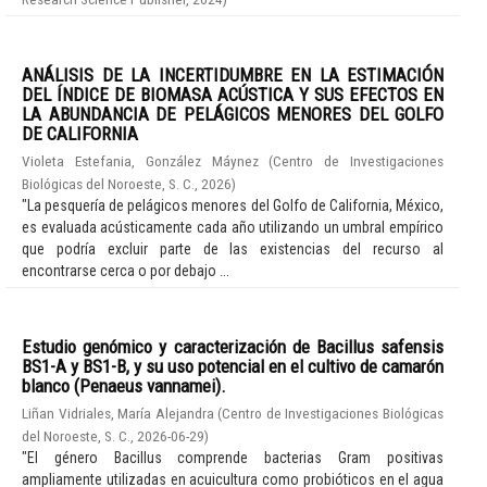
ANÁLISIS DE LA INCERTIDUMBRE EN LA ESTIMACIÓN
DEL ÍNDICE DE BIOMASA ACÚSTICA Y SUS EFECTOS EN
LA ABUNDANCIA DE PELÁGICOS MENORES DEL GOLFO
DE CALIFORNIA
Violeta Estefania, González Máynez
(
Centro de Investigaciones
Biológicas del Noroeste, S. C.
,
2026
)
"La pesquería de pelágicos menores del Golfo de California, México,
es evaluada acústicamente cada año utilizando un umbral empírico
que podría excluir parte de las existencias del recurso al
encontrarse cerca o por debajo ...
Estudio genómico y caracterización de Bacillus safensis
BS1-A y BS1-B, y su uso potencial en el cultivo de camarón
blanco (Penaeus vannamei).
Liñan Vidriales, María Alejandra
(
Centro de Investigaciones Biológicas
del Noroeste, S. C.
,
2026-06-29
)
"El género Bacillus comprende bacterias Gram positivas
ampliamente utilizadas en acuicultura como probióticos en el agua