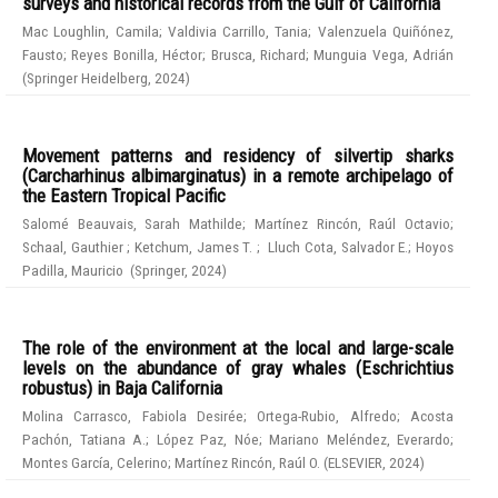
surveys and historical records from the Gulf of California
Mac Loughlin, Camila
;
Valdivia Carrillo, Tania
;
Valenzuela Quiñónez,
Fausto
;
Reyes Bonilla, Héctor
;
Brusca, Richard
;
Munguia Vega, Adrián
(
Springer Heidelberg
,
2024
)
Movement patterns and residency of silvertip sharks
(Carcharhinus albimarginatus) in a remote archipelago of
the Eastern Tropical Pacific
Salomé Beauvais, Sarah Mathilde
;
Martínez Rincón, Raúl Octavio
;
Schaal, Gauthier
;
Ketchum, James T.
;
Lluch Cota, Salvador E.
;
Hoyos
Padilla, Mauricio
(
Springer
,
2024
)
The role of the environment at the local and large-scale
levels on the abundance of gray whales (Eschrichtius
robustus) in Baja California
Molina Carrasco, Fabiola Desirée
;
Ortega-Rubio, Alfredo
;
Acosta
Pachón, Tatiana A.
;
López Paz, Nóe
;
Mariano Meléndez, Everardo
;
Montes García, Celerino
;
Martínez Rincón, Raúl O.
(
ELSEVIER
,
2024
)