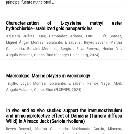
principal fuente nutricional ...
Characterization of L‑cysteine methyl ester
hydrochloride–stabilized gold nanoparticles
Aguilera Juárez, Ana
;
Hernández Adame, Luis
;
Ruíz Gómez,
Miguel Ángel
;
Monreal Escalante, Elizabeth
;
Reyes Becerril, Martha
Candelaria
;
Rosales Mendoza, Sergio
;
Silva Pereyra, Héctor G.
;
Angulo Valadez, Carlos Eliud
(
Springer Heidelberg
,
2024
)
Macroalgae: Marine players in vaccinology
Trujillo, Edgar
;
Monreal Escalante, Elizabeth
;
Ramos Vega, Abel
;
Angulo Valadez, Carlos Eliud
(
ELSEVIER
,
2024
)
In vivo and ex vivo studies support the immunostimulant
and immunoprotective effect of Damiana (Turnera diffusa
Willd) in Almaco Jack (Seriola rivoliana)
Reyes Becerril, Martha Candelaria
;
Maldonado García, Minerva
;