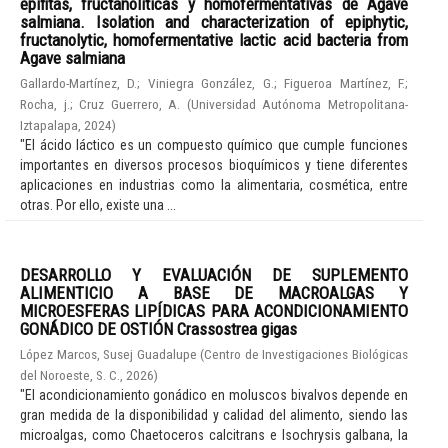
epífitas, fructanolíticas y homofermentativas de Agave
salmiana. Isolation and characterization of epiphytic,
fructanolytic, homofermentative lactic acid bacteria from
Agave salmiana
Gallardo-Martínez, D.
;
Viniegra González, G.
;
Figueroa Martínez, F.
;
Rocha, j.
;
Cruz Guerrero, A.
(
Universidad Autónoma Metropolitana-
Iztapalapa
,
2024
)
"El ácido láctico es un compuesto químico que cumple funciones
importantes en diversos procesos bioquímicos y tiene diferentes
aplicaciones en industrias como la alimentaria, cosmética, entre
otras. Por ello, existe una ...
DESARROLLO Y EVALUACIÓN DE SUPLEMENTO
ALIMENTICIO A BASE DE MACROALGAS Y
MICROESFERAS LIPÍDICAS PARA ACONDICIONAMIENTO
GONÁDICO DE OSTIÓN Crassostrea gigas
López Marcos, Susej Guadalupe
(
Centro de Investigaciones Biológicas
del Noroeste, S. C.
,
2026
)
"El acondicionamiento gonádico en moluscos bivalvos depende en
gran medida de la disponibilidad y calidad del alimento, siendo las
microalgas, como Chaetoceros calcitrans e Isochrysis galbana, la