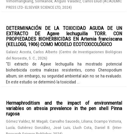
Vimolmangkang, Sornkanok
;
Angulo Valadez, Carlos Eliud
(
ACADEMIC
PRESS LTD- ELSEVIER SCIENCE LTD
,
2024
)
DETERMINACIÓN DE LA TOXICIDAD AGUDA DE UN
EXTRACTO DE Agave lechuguilla TORR. CON
PROPIEDADES BIOHERBICIDAS EN Artemia franciscana
(KELLOGG, 1906) COMO MODELO ECOTOXICOLÓGICO
Galaviz Acosta, Carlos Alberto
(
Centro de Investigaciones Biológicas
del Noroeste, S. C.
,
2026
)
"El extracto de Agave lechuguilla ha mostrado potencial
bioherbicida contra malezas resistentes, como Chenopodium
album; sin embargo, su seguridad ambiental aún no se ha evaluado.
En este estudio se determinó la toxicidad ...
Hermaphroditism and the impact of environmental
variables on atresia prevalence in the pen shell Pinna
rugosa
Gómez Valdez, M. Magali
;
Carvalho Saucedo, Liliana
;
Ocampo Victoria,
Lucía
;
Gutiérrez González, José Luis
;
Lluch Cota, Daniel B.
(
Inter-
Research Science Publisher
,
2024
)