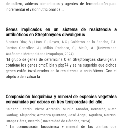
de cultivo, aditivos alimenticios y agentes de fermentación para
incrementar el valor nutricional de ...
Genes implicados en un sistema de resistencia a
antibióticos en Streptomyces clavuligerus
Sicairos Díaz, V.
;
Liras, P.
;
Reyes, A.G.
;
Calderón de la Sancha, F.J.
;
Barrios González, J.
;
Millán Pacheco, C.
;
Mejía, A.
(
Universidad
Autónoma Metropolitana-Iztapalapa
,
2024
)
"El grupo de genes de cefamicina C en Streptomyces clavuligerus
contiene los genes cmcT, bla y pbp74 y se ha sugerido que dichos
genes están involucrados en la resistencia a antibióticos. Con el
objetivo de evaluar la ...
Composición bioquímica y mineral de especies vegetales
consumidas por cabras en tres temporadas del año.
Salgado Beltrán, Víctor Abrahán
;
Murillo Amador, Bernardo
;
Nieto
Garibay, Alejandra
;
Armenta Quintana, José Ángel
;
Aguilera, Narciso
;
Ortega Pérez, Ricardo
(
Universidad de Córdoba
,
2024
)
" La composición bioquímica y mineral de las plantas que