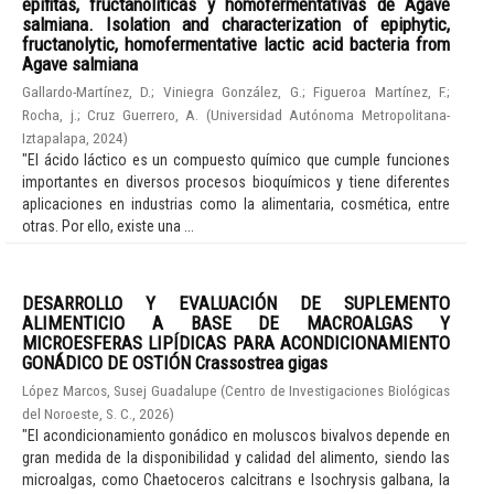
epífitas, fructanolíticas y homofermentativas de Agave
salmiana. Isolation and characterization of epiphytic,
fructanolytic, homofermentative lactic acid bacteria from
Agave salmiana
Gallardo-Martínez, D.
;
Viniegra González, G.
;
Figueroa Martínez, F.
;
Rocha, j.
;
Cruz Guerrero, A.
(
Universidad Autónoma Metropolitana-
Iztapalapa
,
2024
)
"El ácido láctico es un compuesto químico que cumple funciones
importantes en diversos procesos bioquímicos y tiene diferentes
aplicaciones en industrias como la alimentaria, cosmética, entre
otras. Por ello, existe una ...
DESARROLLO Y EVALUACIÓN DE SUPLEMENTO
ALIMENTICIO A BASE DE MACROALGAS Y
MICROESFERAS LIPÍDICAS PARA ACONDICIONAMIENTO
GONÁDICO DE OSTIÓN Crassostrea gigas
López Marcos, Susej Guadalupe
(
Centro de Investigaciones Biológicas
del Noroeste, S. C.
,
2026
)
"El acondicionamiento gonádico en moluscos bivalvos depende en
gran medida de la disponibilidad y calidad del alimento, siendo las
microalgas, como Chaetoceros calcitrans e Isochrysis galbana, la