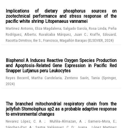
Implications of dietary phosphorus sources on
zootechnical performance and stress response of the
pacific white shrimp Litopenaeus vannamei
Martinez Antonio, Eliza Magdalena
;
Salgado García, Rosa Linda
;
Peña
Rodríguez, Alberto
;
Ruvalcaba Márquez, Juan C.
;
Kraffe, Edouard
;
Racotta Dimitrov, Ilie S.
;
Francisco, Magallón Barajas
(
ELSEVIER
,
2024
)
Bisphenol A Induces Reactive Oxygen Species Production
and Apoptosis‑Related Gene Expression in Pacific Red
Snapper Lutjanus peru Leukocytes
Reyes Becerril, Martha Candelaria
;
Zenteno Savín, Tania
(
Springer
,
2024
)
The branched mitochondrial respiratory chain from the
jellyfish Stomolophus sp2 as a probable adaptive response
to environmental changes
Nevarez López, C. A.
;
Muhlia‑Almazan, A.
;
Gamero‑Mora, E.
;
Sánchez‑Paz, A.
;
Sastre Velásquez, C. D.
;
Juana , López Martinez