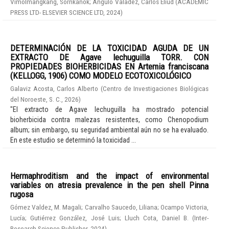
Vimolmangkang, Sornkanok
;
Angulo Valadez, Carlos Eliud
(
ACADEMIC
PRESS LTD- ELSEVIER SCIENCE LTD
,
2024
)
DETERMINACIÓN DE LA TOXICIDAD AGUDA DE UN
EXTRACTO DE Agave lechuguilla TORR. CON
PROPIEDADES BIOHERBICIDAS EN Artemia franciscana
(KELLOGG, 1906) COMO MODELO ECOTOXICOLÓGICO
Galaviz Acosta, Carlos Alberto
(
Centro de Investigaciones Biológicas
del Noroeste, S. C.
,
2026
)
"El extracto de Agave lechuguilla ha mostrado potencial
bioherbicida contra malezas resistentes, como Chenopodium
album; sin embargo, su seguridad ambiental aún no se ha evaluado.
En este estudio se determinó la toxicidad ...
Hermaphroditism and the impact of environmental
variables on atresia prevalence in the pen shell Pinna
rugosa
Gómez Valdez, M. Magali
;
Carvalho Saucedo, Liliana
;
Ocampo Victoria,
Lucía
;
Gutiérrez González, José Luis
;
Lluch Cota, Daniel B.
(
Inter-
Research Science Publisher
,
2024
)