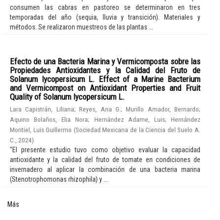
consumen las cabras en pastoreo se determinaron en tres
temporadas del año (sequia, lluvia y transición). Materiales y
métodos. Se realizaron muestreos de las plantas ...
Efecto de una Bacteria Marina y Vermicomposta sobre las
Propiedades Antioxidantes y la Calidad del Fruto de
Solanum lycopersicum L. Effect of a Marine Bacterium
and Vermicompost on Antioxidant Properties and Fruit
Quality of Solanum lycopersicum L.
Lara Capistrán, Liliana
;
Reyes, Ana G.
;
Murillo Amador, Bernardo
;
Aquino Bolaños, Elia Nora
;
Hernández Adame, Luis
;
Hernández
Montiel, Luis Guillermo
(
Sociedad Mexicana de la Ciencia del Suelo A.
C.
,
2024
)
"El presente estudio tuvo como objetivo evaluar la capacidad
antioxidante y la calidad del fruto de tomate en condiciones de
invernadero al aplicar la combinación de una bacteria marina
(Stenotrophomonas rhizophila) y ...
Más