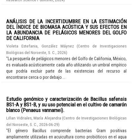
ANÁLISIS DE LA INCERTIDUMBRE EN LA ESTIMACIÓN
DEL ÍNDICE DE BIOMASA ACÚSTICA Y SUS EFECTOS EN
LA ABUNDANCIA DE PELÁGICOS MENORES DEL GOLFO
DE CALIFORNIA
Violeta Estefania, González Máynez
(
Centro de Investigaciones
Biológicas del Noroeste, S. C.
,
2026
)
"La pesquería de pelágicos menores del Golfo de California, México,
es evaluada acústicamente cada año utilizando un umbral empírico
que podría excluir parte de las existencias del recurso al
encontrarse cerca o por debajo ...
Estudio genómico y caracterización de Bacillus safensis
BS1-A y BS1-B, y su uso potencial en el cultivo de camarón
blanco (Penaeus vannamei).
Liñan Vidriales, María Alejandra
(
Centro de Investigaciones Biológicas
del Noroeste, S. C.
,
2026-06-29
)
"El género Bacillus comprende bacterias Gram positivas
ampliamente utilizadas en acuicultura como probióticos en el agua