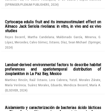
(
SPRINGER/PLENUM PUBLISHERS
,
2024
)
Cyrtocarpa edulis fruit and its immunostimulant effect on
Almaco Jack Seriola rivoliana: in vitro, in vivo and ex vivo
studies
Reyes Becerril, Martha Candelaria
;
Maldonado García, Minerva
;
G.
López, Mercedes
;
Calvo Gómez, Octavio
;
Díaz, Sean Michael
(
Springer
,
2024
)
Landsat-derived environmental factors to describe habitat
preferences and spatiotemporal distribution of
zooplankton in La Paz Bay, Mexico
Martínez Rincón, Raúl Octavio
;
Lora Cabrera, Yutzil
;
Morales Zárate,
María Verónica
;
Suárez Morales, Eduardo
;
Mendoza Becerril, María A.
(
ELSEVIER
,
2024
)
Aislamiento y caracterización de bacterias ácido lácticas