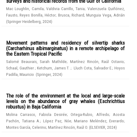
surveys and historical records from the Gulf of California
Mac Loughlin, Camila
;
Valdivia Carrillo, Tania
;
Valenzuela Quiñónez,
Fausto
;
Reyes Bonilla, Héctor
;
Brusca, Richard
;
Munguia Vega, Adrián
(
Springer Heidelberg
,
2024
)
Movement patterns and residency of silvertip sharks
(Carcharhinus albimarginatus) in a remote archipelago of
the Eastern Tropical Pacific
Salomé Beauvais, Sarah Mathilde
;
Martínez Rincón, Raúl Octavio
;
Schaal, Gauthier
;
Ketchum, James T.
;
Lluch Cota, Salvador E.
;
Hoyos
Padilla, Mauricio
(
Springer
,
2024
)
The role of the environment at the local and large-scale
levels on the abundance of gray whales (Eschrichtius
robustus) in Baja California
Molina Carrasco, Fabiola Desirée
;
Ortega-Rubio, Alfredo
;
Acosta
Pachón, Tatiana A.
;
López Paz, Nóe
;
Mariano Meléndez, Everardo
;
Montes García, Celerino
;
Martínez Rincón, Raúl O.
(
ELSEVIER
,
2024
)