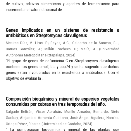
de cultivo, aditivos alimenticios y agentes de fermentación para
incrementar el valor nutricional de ...
Genes implicados en un sistema de resistencia a
antibióticos en Streptomyces clavuligerus
Sicairos Díaz, V.
;
Liras, P.
;
Reyes, A.G.
;
Calderón de la Sancha, F.J.
;
Barrios González, J.
;
Millán Pacheco, C.
;
Mejía, A.
(
Universidad
Autónoma Metropolitana-Iztapalapa
,
2024
)
"El grupo de genes de cefamicina C en Streptomyces clavuligerus
contiene los genes cmcT, bla y pbp74 y se ha sugerido que dichos
genes están involucrados en la resistencia a antibióticos. Con el
objetivo de evaluar la ...
Composición bioquímica y mineral de especies vegetales
consumidas por cabras en tres temporadas del año.
Salgado Beltrán, Víctor Abrahán
;
Murillo Amador, Bernardo
;
Nieto
Garibay, Alejandra
;
Armenta Quintana, José Ángel
;
Aguilera, Narciso
;
Ortega Pérez, Ricardo
(
Universidad de Córdoba
,
2024
)
" La composición bioquímica y mineral de las plantas que