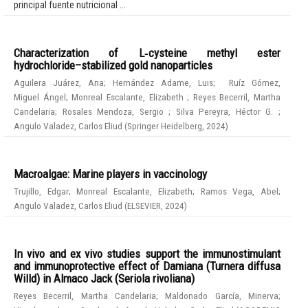
principal fuente nutricional ...
Characterization of L‑cysteine methyl ester
hydrochloride–stabilized gold nanoparticles
Aguilera Juárez, Ana
;
Hernández Adame, Luis
;
Ruíz Gómez,
Miguel Ángel
;
Monreal Escalante, Elizabeth
;
Reyes Becerril, Martha
Candelaria
;
Rosales Mendoza, Sergio
;
Silva Pereyra, Héctor G.
;
Angulo Valadez, Carlos Eliud
(
Springer Heidelberg
,
2024
)
Macroalgae: Marine players in vaccinology
Trujillo, Edgar
;
Monreal Escalante, Elizabeth
;
Ramos Vega, Abel
;
Angulo Valadez, Carlos Eliud
(
ELSEVIER
,
2024
)
In vivo and ex vivo studies support the immunostimulant
and immunoprotective effect of Damiana (Turnera diffusa
Willd) in Almaco Jack (Seriola rivoliana)
Reyes Becerril, Martha Candelaria
;
Maldonado García, Minerva
;