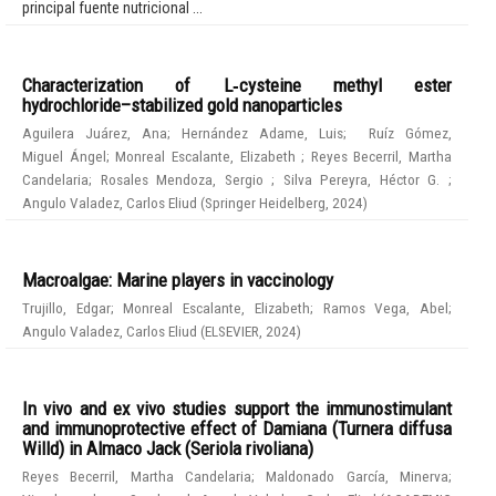
principal fuente nutricional ...
Characterization of L‑cysteine methyl ester
hydrochloride–stabilized gold nanoparticles
Aguilera Juárez, Ana
;
Hernández Adame, Luis
;
Ruíz Gómez,
Miguel Ángel
;
Monreal Escalante, Elizabeth
;
Reyes Becerril, Martha
Candelaria
;
Rosales Mendoza, Sergio
;
Silva Pereyra, Héctor G.
;
Angulo Valadez, Carlos Eliud
(
Springer Heidelberg
,
2024
)
Macroalgae: Marine players in vaccinology
Trujillo, Edgar
;
Monreal Escalante, Elizabeth
;
Ramos Vega, Abel
;
Angulo Valadez, Carlos Eliud
(
ELSEVIER
,
2024
)
In vivo and ex vivo studies support the immunostimulant
and immunoprotective effect of Damiana (Turnera diffusa
Willd) in Almaco Jack (Seriola rivoliana)
Reyes Becerril, Martha Candelaria
;
Maldonado García, Minerva
;