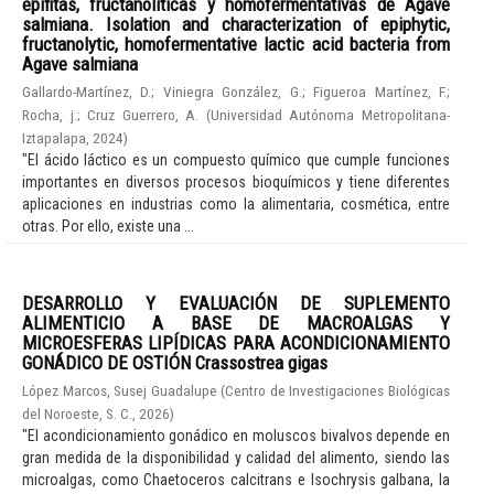
epífitas, fructanolíticas y homofermentativas de Agave
salmiana. Isolation and characterization of epiphytic,
fructanolytic, homofermentative lactic acid bacteria from
Agave salmiana
Gallardo-Martínez, D.
;
Viniegra González, G.
;
Figueroa Martínez, F.
;
Rocha, j.
;
Cruz Guerrero, A.
(
Universidad Autónoma Metropolitana-
Iztapalapa
,
2024
)
"El ácido láctico es un compuesto químico que cumple funciones
importantes en diversos procesos bioquímicos y tiene diferentes
aplicaciones en industrias como la alimentaria, cosmética, entre
otras. Por ello, existe una ...
DESARROLLO Y EVALUACIÓN DE SUPLEMENTO
ALIMENTICIO A BASE DE MACROALGAS Y
MICROESFERAS LIPÍDICAS PARA ACONDICIONAMIENTO
GONÁDICO DE OSTIÓN Crassostrea gigas
López Marcos, Susej Guadalupe
(
Centro de Investigaciones Biológicas
del Noroeste, S. C.
,
2026
)
"El acondicionamiento gonádico en moluscos bivalvos depende en
gran medida de la disponibilidad y calidad del alimento, siendo las
microalgas, como Chaetoceros calcitrans e Isochrysis galbana, la