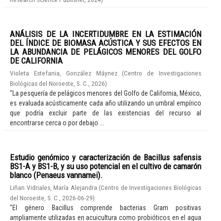
ANÁLISIS DE LA INCERTIDUMBRE EN LA ESTIMACIÓN
DEL ÍNDICE DE BIOMASA ACÚSTICA Y SUS EFECTOS EN
LA ABUNDANCIA DE PELÁGICOS MENORES DEL GOLFO
DE CALIFORNIA
Violeta Estefania, González Máynez
(
Centro de Investigaciones
Biológicas del Noroeste, S. C.
,
2026
)
"La pesquería de pelágicos menores del Golfo de California, México,
es evaluada acústicamente cada año utilizando un umbral empírico
que podría excluir parte de las existencias del recurso al
encontrarse cerca o por debajo ...
Estudio genómico y caracterización de Bacillus safensis
BS1-A y BS1-B, y su uso potencial en el cultivo de camarón
blanco (Penaeus vannamei).
Liñan Vidriales, María Alejandra
(
Centro de Investigaciones Biológicas
del Noroeste, S. C.
,
2026-06-29
)
"El género Bacillus comprende bacterias Gram positivas
ampliamente utilizadas en acuicultura como probióticos en el agua