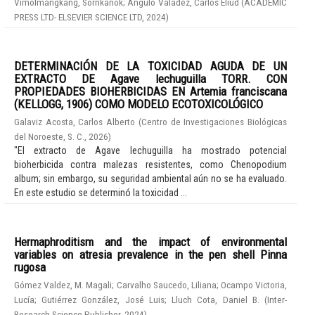
Vimolmangkang, Sornkanok
;
Angulo Valadez, Carlos Eliud
(
ACADEMIC
PRESS LTD- ELSEVIER SCIENCE LTD
,
2024
)
DETERMINACIÓN DE LA TOXICIDAD AGUDA DE UN
EXTRACTO DE Agave lechuguilla TORR. CON
PROPIEDADES BIOHERBICIDAS EN Artemia franciscana
(KELLOGG, 1906) COMO MODELO ECOTOXICOLÓGICO
Galaviz Acosta, Carlos Alberto
(
Centro de Investigaciones Biológicas
del Noroeste, S. C.
,
2026
)
"El extracto de Agave lechuguilla ha mostrado potencial
bioherbicida contra malezas resistentes, como Chenopodium
album; sin embargo, su seguridad ambiental aún no se ha evaluado.
En este estudio se determinó la toxicidad ...
Hermaphroditism and the impact of environmental
variables on atresia prevalence in the pen shell Pinna
rugosa
Gómez Valdez, M. Magali
;
Carvalho Saucedo, Liliana
;
Ocampo Victoria,
Lucía
;
Gutiérrez González, José Luis
;
Lluch Cota, Daniel B.
(
Inter-
Research Science Publisher
,
2024
)