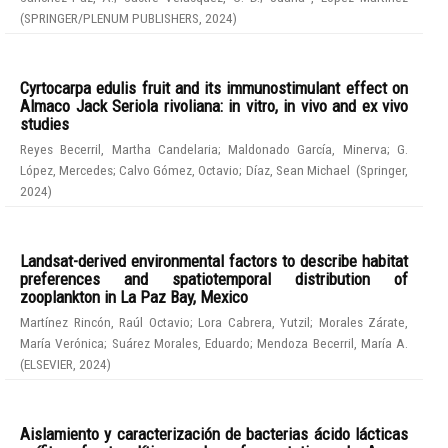
(
SPRINGER/PLENUM PUBLISHERS
,
2024
)
Cyrtocarpa edulis fruit and its immunostimulant effect on
Almaco Jack Seriola rivoliana: in vitro, in vivo and ex vivo
studies
Reyes Becerril, Martha Candelaria
;
Maldonado García, Minerva
;
G.
López, Mercedes
;
Calvo Gómez, Octavio
;
Díaz, Sean Michael
(
Springer
,
2024
)
Landsat-derived environmental factors to describe habitat
preferences and spatiotemporal distribution of
zooplankton in La Paz Bay, Mexico
Martínez Rincón, Raúl Octavio
;
Lora Cabrera, Yutzil
;
Morales Zárate,
María Verónica
;
Suárez Morales, Eduardo
;
Mendoza Becerril, María A.
(
ELSEVIER
,
2024
)
Aislamiento y caracterización de bacterias ácido lácticas