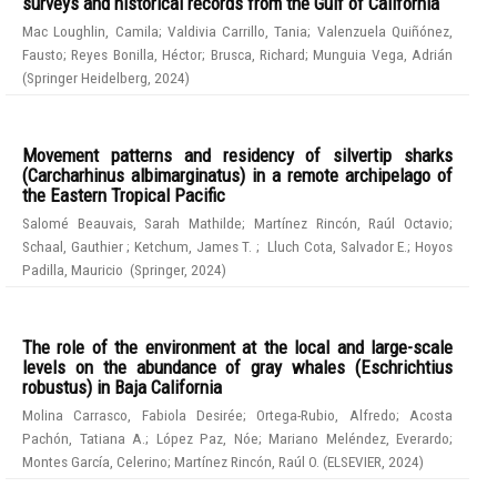
surveys and historical records from the Gulf of California
Mac Loughlin, Camila
;
Valdivia Carrillo, Tania
;
Valenzuela Quiñónez,
Fausto
;
Reyes Bonilla, Héctor
;
Brusca, Richard
;
Munguia Vega, Adrián
(
Springer Heidelberg
,
2024
)
Movement patterns and residency of silvertip sharks
(Carcharhinus albimarginatus) in a remote archipelago of
the Eastern Tropical Pacific
Salomé Beauvais, Sarah Mathilde
;
Martínez Rincón, Raúl Octavio
;
Schaal, Gauthier
;
Ketchum, James T.
;
Lluch Cota, Salvador E.
;
Hoyos
Padilla, Mauricio
(
Springer
,
2024
)
The role of the environment at the local and large-scale
levels on the abundance of gray whales (Eschrichtius
robustus) in Baja California
Molina Carrasco, Fabiola Desirée
;
Ortega-Rubio, Alfredo
;
Acosta
Pachón, Tatiana A.
;
López Paz, Nóe
;
Mariano Meléndez, Everardo
;
Montes García, Celerino
;
Martínez Rincón, Raúl O.
(
ELSEVIER
,
2024
)