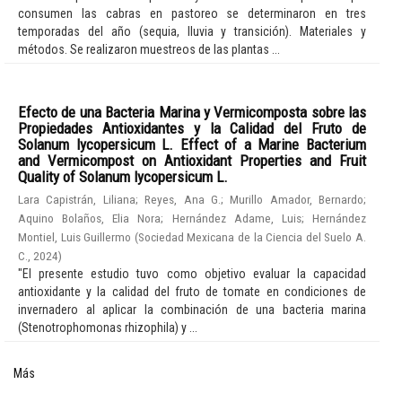
consumen las cabras en pastoreo se determinaron en tres
temporadas del año (sequia, lluvia y transición). Materiales y
métodos. Se realizaron muestreos de las plantas ...
Efecto de una Bacteria Marina y Vermicomposta sobre las
Propiedades Antioxidantes y la Calidad del Fruto de
Solanum lycopersicum L. Effect of a Marine Bacterium
and Vermicompost on Antioxidant Properties and Fruit
Quality of Solanum lycopersicum L.
Lara Capistrán, Liliana
;
Reyes, Ana G.
;
Murillo Amador, Bernardo
;
Aquino Bolaños, Elia Nora
;
Hernández Adame, Luis
;
Hernández
Montiel, Luis Guillermo
(
Sociedad Mexicana de la Ciencia del Suelo A.
C.
,
2024
)
"El presente estudio tuvo como objetivo evaluar la capacidad
antioxidante y la calidad del fruto de tomate en condiciones de
invernadero al aplicar la combinación de una bacteria marina
(Stenotrophomonas rhizophila) y ...
Más