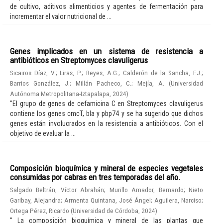
de cultivo, aditivos alimenticios y agentes de fermentación para
incrementar el valor nutricional de ...
Genes implicados en un sistema de resistencia a
antibióticos en Streptomyces clavuligerus
Sicairos Díaz, V.
;
Liras, P.
;
Reyes, A.G.
;
Calderón de la Sancha, F.J.
;
Barrios González, J.
;
Millán Pacheco, C.
;
Mejía, A.
(
Universidad
Autónoma Metropolitana-Iztapalapa
,
2024
)
"El grupo de genes de cefamicina C en Streptomyces clavuligerus
contiene los genes cmcT, bla y pbp74 y se ha sugerido que dichos
genes están involucrados en la resistencia a antibióticos. Con el
objetivo de evaluar la ...
Composición bioquímica y mineral de especies vegetales
consumidas por cabras en tres temporadas del año.
Salgado Beltrán, Víctor Abrahán
;
Murillo Amador, Bernardo
;
Nieto
Garibay, Alejandra
;
Armenta Quintana, José Ángel
;
Aguilera, Narciso
;
Ortega Pérez, Ricardo
(
Universidad de Córdoba
,
2024
)
" La composición bioquímica y mineral de las plantas que