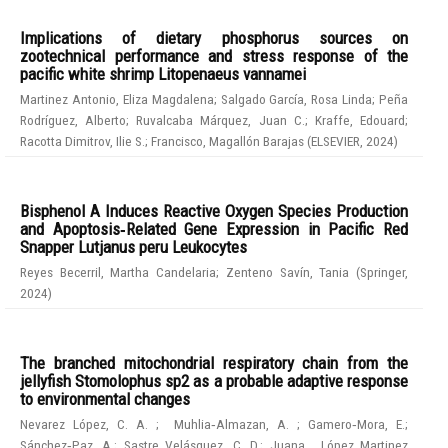
Implications of dietary phosphorus sources on
zootechnical performance and stress response of the
pacific white shrimp Litopenaeus vannamei
Martinez Antonio, Eliza Magdalena
;
Salgado García, Rosa Linda
;
Peña
Rodríguez, Alberto
;
Ruvalcaba Márquez, Juan C.
;
Kraffe, Edouard
;
Racotta Dimitrov, Ilie S.
;
Francisco, Magallón Barajas
(
ELSEVIER
,
2024
)
Bisphenol A Induces Reactive Oxygen Species Production
and Apoptosis‑Related Gene Expression in Pacific Red
Snapper Lutjanus peru Leukocytes
Reyes Becerril, Martha Candelaria
;
Zenteno Savín, Tania
(
Springer
,
2024
)
The branched mitochondrial respiratory chain from the
jellyfish Stomolophus sp2 as a probable adaptive response
to environmental changes
Nevarez López, C. A.
;
Muhlia‑Almazan, A.
;
Gamero‑Mora, E.
;
Sánchez‑Paz, A.
;
Sastre Velásquez, C. D.
;
Juana , López Martinez