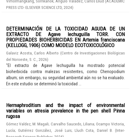
Vimolmangkang, Sornkanok
;
Angulo Valadez, Carlos Eliud
(
ACADEMIC
PRESS LTD- ELSEVIER SCIENCE LTD
,
2024
)
DETERMINACIÓN DE LA TOXICIDAD AGUDA DE UN
EXTRACTO DE Agave lechuguilla TORR. CON
PROPIEDADES BIOHERBICIDAS EN Artemia franciscana
(KELLOGG, 1906) COMO MODELO ECOTOXICOLÓGICO
Galaviz Acosta, Carlos Alberto
(
Centro de Investigaciones Biológicas
del Noroeste, S. C.
,
2026
)
"El extracto de Agave lechuguilla ha mostrado potencial
bioherbicida contra malezas resistentes, como Chenopodium
album; sin embargo, su seguridad ambiental aún no se ha evaluado.
En este estudio se determinó la toxicidad ...
Hermaphroditism and the impact of environmental
variables on atresia prevalence in the pen shell Pinna
rugosa
Gómez Valdez, M. Magali
;
Carvalho Saucedo, Liliana
;
Ocampo Victoria,
Lucía
;
Gutiérrez González, José Luis
;
Lluch Cota, Daniel B.
(
Inter-
Research Science Publisher
,
2024
)