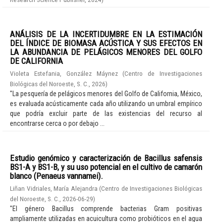
ANÁLISIS DE LA INCERTIDUMBRE EN LA ESTIMACIÓN
DEL ÍNDICE DE BIOMASA ACÚSTICA Y SUS EFECTOS EN
LA ABUNDANCIA DE PELÁGICOS MENORES DEL GOLFO
DE CALIFORNIA
Violeta Estefania, González Máynez
(
Centro de Investigaciones
Biológicas del Noroeste, S. C.
,
2026
)
"La pesquería de pelágicos menores del Golfo de California, México,
es evaluada acústicamente cada año utilizando un umbral empírico
que podría excluir parte de las existencias del recurso al
encontrarse cerca o por debajo ...
Estudio genómico y caracterización de Bacillus safensis
BS1-A y BS1-B, y su uso potencial en el cultivo de camarón
blanco (Penaeus vannamei).
Liñan Vidriales, María Alejandra
(
Centro de Investigaciones Biológicas
del Noroeste, S. C.
,
2026-06-29
)
"El género Bacillus comprende bacterias Gram positivas
ampliamente utilizadas en acuicultura como probióticos en el agua