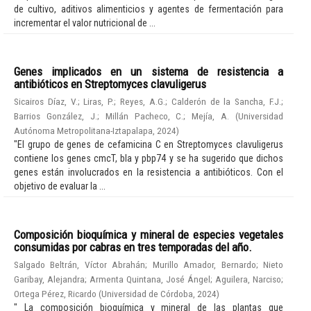
de cultivo, aditivos alimenticios y agentes de fermentación para
incrementar el valor nutricional de ...
Genes implicados en un sistema de resistencia a
antibióticos en Streptomyces clavuligerus
Sicairos Díaz, V.
;
Liras, P.
;
Reyes, A.G.
;
Calderón de la Sancha, F.J.
;
Barrios González, J.
;
Millán Pacheco, C.
;
Mejía, A.
(
Universidad
Autónoma Metropolitana-Iztapalapa
,
2024
)
"El grupo de genes de cefamicina C en Streptomyces clavuligerus
contiene los genes cmcT, bla y pbp74 y se ha sugerido que dichos
genes están involucrados en la resistencia a antibióticos. Con el
objetivo de evaluar la ...
Composición bioquímica y mineral de especies vegetales
consumidas por cabras en tres temporadas del año.
Salgado Beltrán, Víctor Abrahán
;
Murillo Amador, Bernardo
;
Nieto
Garibay, Alejandra
;
Armenta Quintana, José Ángel
;
Aguilera, Narciso
;
Ortega Pérez, Ricardo
(
Universidad de Córdoba
,
2024
)
" La composición bioquímica y mineral de las plantas que