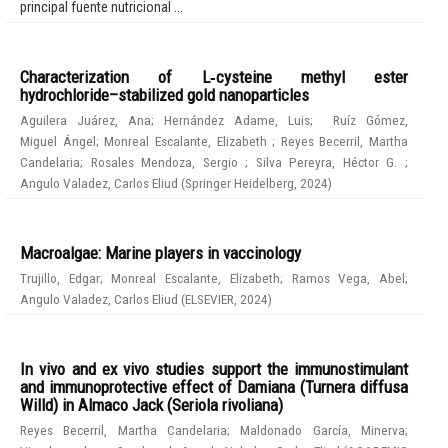
principal fuente nutricional ...
Characterization of L‑cysteine methyl ester
hydrochloride–stabilized gold nanoparticles
Aguilera Juárez, Ana
;
Hernández Adame, Luis
;
Ruíz Gómez,
Miguel Ángel
;
Monreal Escalante, Elizabeth
;
Reyes Becerril, Martha
Candelaria
;
Rosales Mendoza, Sergio
;
Silva Pereyra, Héctor G.
;
Angulo Valadez, Carlos Eliud
(
Springer Heidelberg
,
2024
)
Macroalgae: Marine players in vaccinology
Trujillo, Edgar
;
Monreal Escalante, Elizabeth
;
Ramos Vega, Abel
;
Angulo Valadez, Carlos Eliud
(
ELSEVIER
,
2024
)
In vivo and ex vivo studies support the immunostimulant
and immunoprotective effect of Damiana (Turnera diffusa
Willd) in Almaco Jack (Seriola rivoliana)
Reyes Becerril, Martha Candelaria
;
Maldonado García, Minerva
;