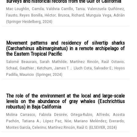
surveys and historical records from the Gulf of California
Mac Loughlin, Camila
;
Valdivia Carrillo, Tania
;
Valenzuela Quiñónez,
Fausto
;
Reyes Bonilla, Héctor
;
Brusca, Richard
;
Munguia Vega, Adrián
(
Springer Heidelberg
,
2024
)
Movement patterns and residency of silvertip sharks
(Carcharhinus albimarginatus) in a remote archipelago of
the Eastern Tropical Pacific
Salomé Beauvais, Sarah Mathilde
;
Martínez Rincón, Raúl Octavio
;
Schaal, Gauthier
;
Ketchum, James T.
;
Lluch Cota, Salvador E.
;
Hoyos
Padilla, Mauricio
(
Springer
,
2024
)
The role of the environment at the local and large-scale
levels on the abundance of gray whales (Eschrichtius
robustus) in Baja California
Molina Carrasco, Fabiola Desirée
;
Ortega-Rubio, Alfredo
;
Acosta
Pachón, Tatiana A.
;
López Paz, Nóe
;
Mariano Meléndez, Everardo
;
Montes García, Celerino
;
Martínez Rincón, Raúl O.
(
ELSEVIER
,
2024
)