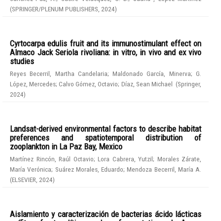
(
SPRINGER/PLENUM PUBLISHERS
,
2024
)
Cyrtocarpa edulis fruit and its immunostimulant effect on
Almaco Jack Seriola rivoliana: in vitro, in vivo and ex vivo
studies
Reyes Becerril, Martha Candelaria
;
Maldonado García, Minerva
;
G.
López, Mercedes
;
Calvo Gómez, Octavio
;
Díaz, Sean Michael
(
Springer
,
2024
)
Landsat-derived environmental factors to describe habitat
preferences and spatiotemporal distribution of
zooplankton in La Paz Bay, Mexico
Martínez Rincón, Raúl Octavio
;
Lora Cabrera, Yutzil
;
Morales Zárate,
María Verónica
;
Suárez Morales, Eduardo
;
Mendoza Becerril, María A.
(
ELSEVIER
,
2024
)
Aislamiento y caracterización de bacterias ácido lácticas