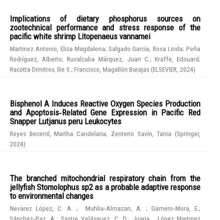
Implications of dietary phosphorus sources on
zootechnical performance and stress response of the
pacific white shrimp Litopenaeus vannamei
Martinez Antonio, Eliza Magdalena
;
Salgado García, Rosa Linda
;
Peña
Rodríguez, Alberto
;
Ruvalcaba Márquez, Juan C.
;
Kraffe, Edouard
;
Racotta Dimitrov, Ilie S.
;
Francisco, Magallón Barajas
(
ELSEVIER
,
2024
)
Bisphenol A Induces Reactive Oxygen Species Production
and Apoptosis‑Related Gene Expression in Pacific Red
Snapper Lutjanus peru Leukocytes
Reyes Becerril, Martha Candelaria
;
Zenteno Savín, Tania
(
Springer
,
2024
)
The branched mitochondrial respiratory chain from the
jellyfish Stomolophus sp2 as a probable adaptive response
to environmental changes
Nevarez López, C. A.
;
Muhlia‑Almazan, A.
;
Gamero‑Mora, E.
;
Sánchez‑Paz, A.
;
Sastre Velásquez, C. D.
;
Juana , López Martinez