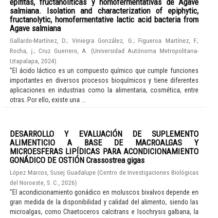
epífitas, fructanolíticas y homofermentativas de Agave
salmiana. Isolation and characterization of epiphytic,
fructanolytic, homofermentative lactic acid bacteria from
Agave salmiana
Gallardo-Martínez, D.
;
Viniegra González, G.
;
Figueroa Martínez, F.
;
Rocha, j.
;
Cruz Guerrero, A.
(
Universidad Autónoma Metropolitana-
Iztapalapa
,
2024
)
"El ácido láctico es un compuesto químico que cumple funciones
importantes en diversos procesos bioquímicos y tiene diferentes
aplicaciones en industrias como la alimentaria, cosmética, entre
otras. Por ello, existe una ...
DESARROLLO Y EVALUACIÓN DE SUPLEMENTO
ALIMENTICIO A BASE DE MACROALGAS Y
MICROESFERAS LIPÍDICAS PARA ACONDICIONAMIENTO
GONÁDICO DE OSTIÓN Crassostrea gigas
López Marcos, Susej Guadalupe
(
Centro de Investigaciones Biológicas
del Noroeste, S. C.
,
2026
)
"El acondicionamiento gonádico en moluscos bivalvos depende en
gran medida de la disponibilidad y calidad del alimento, siendo las
microalgas, como Chaetoceros calcitrans e Isochrysis galbana, la