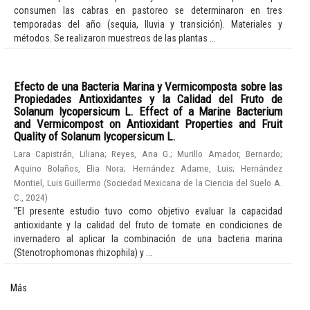
consumen las cabras en pastoreo se determinaron en tres
temporadas del año (sequia, lluvia y transición). Materiales y
métodos. Se realizaron muestreos de las plantas ...
Efecto de una Bacteria Marina y Vermicomposta sobre las
Propiedades Antioxidantes y la Calidad del Fruto de
Solanum lycopersicum L. Effect of a Marine Bacterium
and Vermicompost on Antioxidant Properties and Fruit
Quality of Solanum lycopersicum L.
Lara Capistrán, Liliana
;
Reyes, Ana G.
;
Murillo Amador, Bernardo
;
Aquino Bolaños, Elia Nora
;
Hernández Adame, Luis
;
Hernández
Montiel, Luis Guillermo
(
Sociedad Mexicana de la Ciencia del Suelo A.
C.
,
2024
)
"El presente estudio tuvo como objetivo evaluar la capacidad
antioxidante y la calidad del fruto de tomate en condiciones de
invernadero al aplicar la combinación de una bacteria marina
(Stenotrophomonas rhizophila) y ...
Más