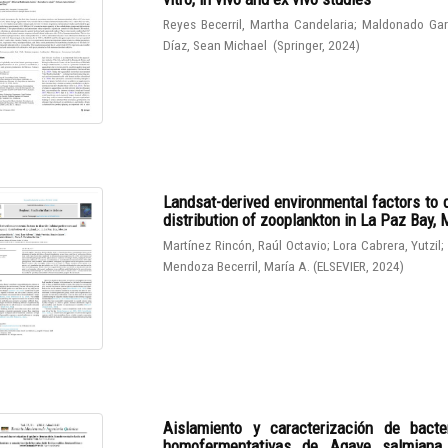
Reyes Becerril, Martha Candelaria
;
Maldonado Gar
Díaz, Sean Michael
(
Springer
,
2024
)
Landsat-derived environmental factors to 
distribution of zooplankton in La Paz Bay,
Martínez Rincón, Raúl Octavio
;
Lora Cabrera, Yutzil
;
Mendoza Becerril, María A.
(
ELSEVIER
,
2024
)
Aislamiento y caracterización de bacter
homofermentativas de Agave salmiana. I