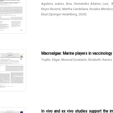
Aguilera Juárez, Ana
;
Hernández Adame, Luis
;
R
Reyes Becerril, Martha Candelaria
;
Rosales Mendoza
Eliud
(
Springer Heidelberg
,
2024
)
Macroalgae: Marine players in vaccinology
Trujillo, Edgar
;
Monreal Escalante, Elizabeth
;
Ramos 
In vivo and ex vivo studies support the 