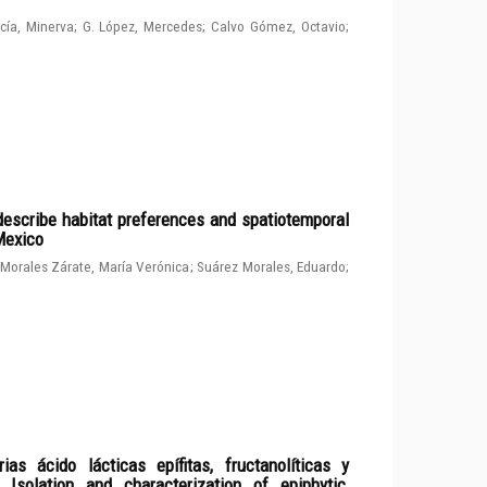
cía, Minerva
;
G. López, Mercedes
;
Calvo Gómez, Octavio
;
describe habitat preferences and spatiotemporal
 Mexico
Morales Zárate, María Verónica
;
Suárez Morales, Eduardo
;
ias ácido lácticas epífitas, fructanolíticas y
solation and characterization of epiphytic,