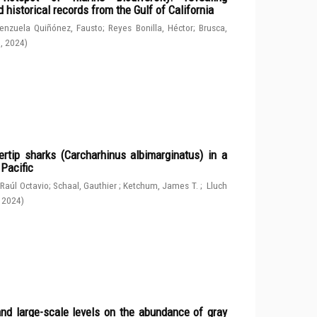
 historical records from the Gulf of California
enzuela Quiñónez, Fausto
;
Reyes Bonilla, Héctor
;
Brusca,
g
,
2024
)
rtip sharks (Carcharhinus albimarginatus) in a
 Pacific
 Raúl Octavio
;
Schaal, Gauthier
;
Ketchum, James T.
;
Lluch
,
2024
)
and large-scale levels on the abundance of gray