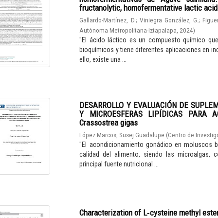
fructanolytic, homofermentative lactic aci
Gallardo-Martínez, D.
;
Viniegra González, G.
;
Figue
Autónoma Metropolitana-Iztapalapa
,
2024
)
"El ácido láctico es un compuesto químico qu
bioquímicos y tiene diferentes aplicaciones en in
ello, existe una ...
DESARROLLO Y EVALUACIÓN DE SUPLE
Y MICROESFERAS LIPÍDICAS PARA A
Crassostrea gigas
López Marcos, Susej Guadalupe
(
Centro de Investig
"El acondicionamiento gonádico en moluscos bi
calidad del alimento, siendo las microalgas, 
principal fuente nutricional ...
Characterization of L‑cysteine methyl este