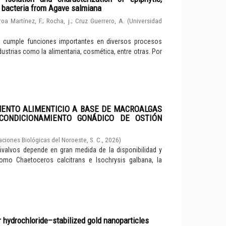
d bacteria from Agave salmiana
roa Martínez, F.
;
Rocha, j.
;
Cruz Guerrero, A.
(
Universidad
e cumple funciones importantes en diversos procesos
dustrias como la alimentaria, cosmética, entre otras. Por
MENTO ALIMENTICIO A BASE DE MACROALGAS
CONDICIONAMIENTO GONÁDICO DE OSTIÓN
aciones Biológicas del Noroeste, S. C.
,
2026
)
valvos depende en gran medida de la disponibilidad y
como Chaetoceros calcitrans e Isochrysis galbana, la
r hydrochloride–stabilized gold nanoparticles