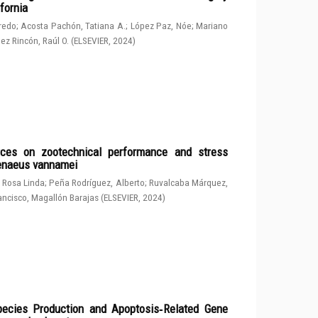
fornia
fredo
;
Acosta Pachón, Tatiana A.
;
López Paz, Nóe
;
Mariano
ez Rincón, Raúl O.
(
ELSEVIER
,
2024
)
rces on zootechnical performance and stress
penaeus vannamei
 Rosa Linda
;
Peña Rodríguez, Alberto
;
Ruvalcaba Márquez,
ancisco, Magallón Barajas
(
ELSEVIER
,
2024
)
ecies Production and Apoptosis‑Related Gene