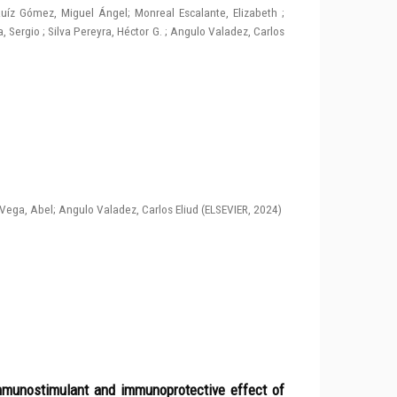
uíz Gómez, Miguel Ángel
;
Monreal Escalante, Elizabeth
;
, Sergio
;
Silva Pereyra, Héctor G.
;
Angulo Valadez, Carlos
Vega, Abel
;
Angulo Valadez, Carlos Eliud
(
ELSEVIER
,
2024
)
immunostimulant and immunoprotective effect of