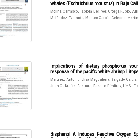
whales (Eschrichtius robustus) in Baja Cali
Molina Carrasco, Fabiola Desirée
;
Ortega-Rubio, Al
Meléndez, Everardo
;
Montes García, Celerino
;
Martín
Implications of dietary phosphorus sou
response of the pacific white shrimp Lito
Martinez Antonio, Eliza Magdalena
;
Salgado García,
Juan C.
;
Kraffe, Edouard
;
Racotta Dimitrov, Ilie S.
;
Fr
Bisphenol A Induces Reactive Oxygen Sp