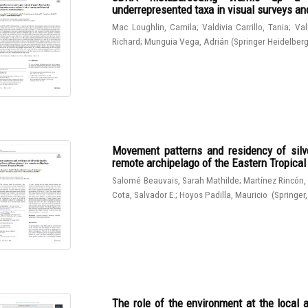
underrepresented taxa in visual surveys and
Mac Loughlin, Camila
;
Valdivia Carrillo, Tania
;
Val
Richard
;
Munguia Vega, Adrián
(
Springer Heidelber
Movement patterns and residency of silve
remote archipelago of the Eastern Tropical
Salomé Beauvais, Sarah Mathilde
;
Martínez Rincón,
Cota, Salvador E.
;
Hoyos Padilla, Mauricio
(
Springer
The role of the environment at the local 