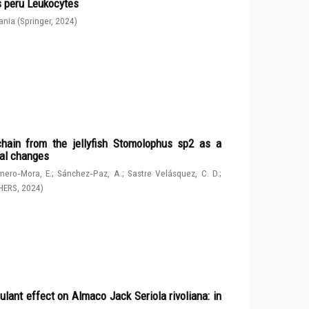
s peru Leukocytes
ania
(
Springer
,
2024
)
chain from the jellyfish Stomolophus sp2 as a
tal changes
ero‑Mora, E.
;
Sánchez‑Paz, A.
;
Sastre Velásquez, C. D.
;
HERS
,
2024
)
ulant effect on Almaco Jack Seriola rivoliana: in