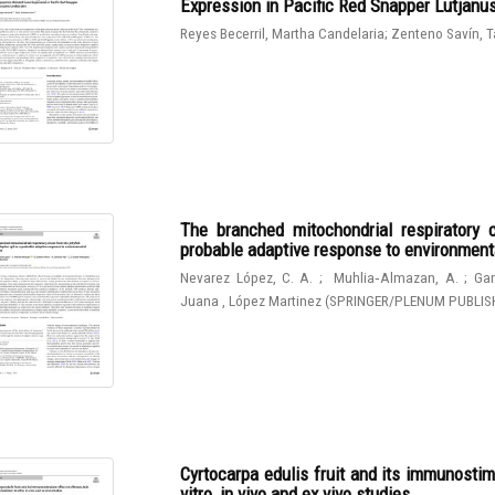
Expression in Pacific Red Snapper Lutjanu
Reyes Becerril, Martha Candelaria
;
Zenteno Savín, T
The branched mitochondrial respiratory 
probable adaptive response to environmen
Nevarez López, C. A.
;
Muhlia‑Almazan, A.
;
Gam
Juana , López Martinez
(
SPRINGER/PLENUM PUBLIS
Cyrtocarpa edulis fruit and its immunostim
vitro, in vivo and ex vivo studies