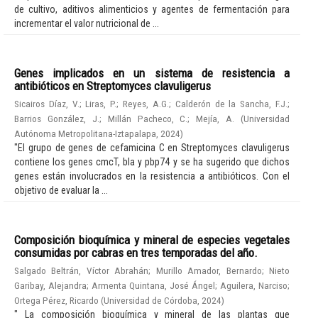
de cultivo, aditivos alimenticios y agentes de fermentación para
incrementar el valor nutricional de ...
Genes implicados en un sistema de resistencia a
antibióticos en Streptomyces clavuligerus
Sicairos Díaz, V.
;
Liras, P.
;
Reyes, A.G.
;
Calderón de la Sancha, F.J.
;
Barrios González, J.
;
Millán Pacheco, C.
;
Mejía, A.
(
Universidad
Autónoma Metropolitana-Iztapalapa
,
2024
)
"El grupo de genes de cefamicina C en Streptomyces clavuligerus
contiene los genes cmcT, bla y pbp74 y se ha sugerido que dichos
genes están involucrados en la resistencia a antibióticos. Con el
objetivo de evaluar la ...
Composición bioquímica y mineral de especies vegetales
consumidas por cabras en tres temporadas del año.
Salgado Beltrán, Víctor Abrahán
;
Murillo Amador, Bernardo
;
Nieto
Garibay, Alejandra
;
Armenta Quintana, José Ángel
;
Aguilera, Narciso
;
Ortega Pérez, Ricardo
(
Universidad de Córdoba
,
2024
)
" La composición bioquímica y mineral de las plantas que