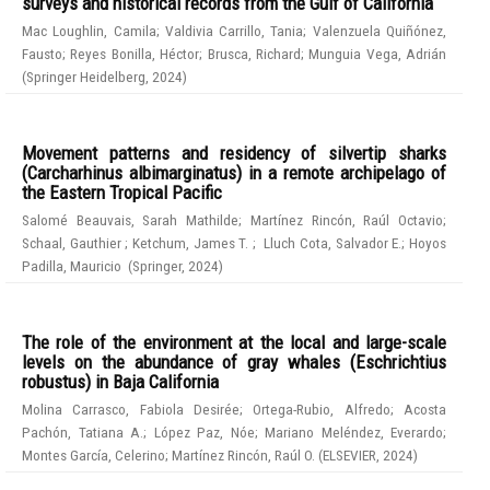
surveys and historical records from the Gulf of California
Mac Loughlin, Camila
;
Valdivia Carrillo, Tania
;
Valenzuela Quiñónez,
Fausto
;
Reyes Bonilla, Héctor
;
Brusca, Richard
;
Munguia Vega, Adrián
(
Springer Heidelberg
,
2024
)
Movement patterns and residency of silvertip sharks
(Carcharhinus albimarginatus) in a remote archipelago of
the Eastern Tropical Pacific
Salomé Beauvais, Sarah Mathilde
;
Martínez Rincón, Raúl Octavio
;
Schaal, Gauthier
;
Ketchum, James T.
;
Lluch Cota, Salvador E.
;
Hoyos
Padilla, Mauricio
(
Springer
,
2024
)
The role of the environment at the local and large-scale
levels on the abundance of gray whales (Eschrichtius
robustus) in Baja California
Molina Carrasco, Fabiola Desirée
;
Ortega-Rubio, Alfredo
;
Acosta
Pachón, Tatiana A.
;
López Paz, Nóe
;
Mariano Meléndez, Everardo
;
Montes García, Celerino
;
Martínez Rincón, Raúl O.
(
ELSEVIER
,
2024
)