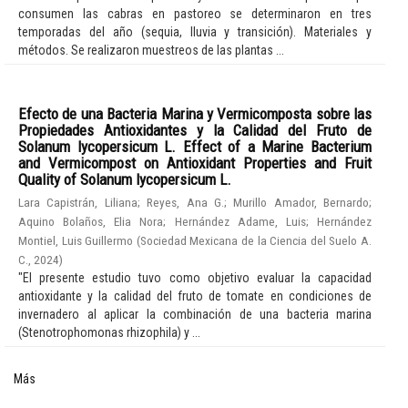
consumen las cabras en pastoreo se determinaron en tres
temporadas del año (sequia, lluvia y transición). Materiales y
métodos. Se realizaron muestreos de las plantas ...
Efecto de una Bacteria Marina y Vermicomposta sobre las
Propiedades Antioxidantes y la Calidad del Fruto de
Solanum lycopersicum L. Effect of a Marine Bacterium
and Vermicompost on Antioxidant Properties and Fruit
Quality of Solanum lycopersicum L.
Lara Capistrán, Liliana
;
Reyes, Ana G.
;
Murillo Amador, Bernardo
;
Aquino Bolaños, Elia Nora
;
Hernández Adame, Luis
;
Hernández
Montiel, Luis Guillermo
(
Sociedad Mexicana de la Ciencia del Suelo A.
C.
,
2024
)
"El presente estudio tuvo como objetivo evaluar la capacidad
antioxidante y la calidad del fruto de tomate en condiciones de
invernadero al aplicar la combinación de una bacteria marina
(Stenotrophomonas rhizophila) y ...
Más