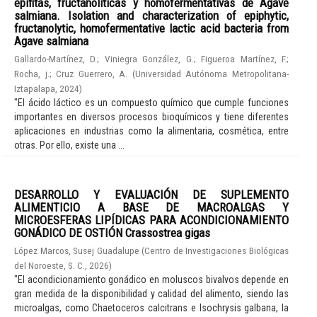
epífitas, fructanolíticas y homofermentativas de Agave
salmiana. Isolation and characterization of epiphytic,
fructanolytic, homofermentative lactic acid bacteria from
Agave salmiana
Gallardo-Martínez, D.
;
Viniegra González, G.
;
Figueroa Martínez, F.
;
Rocha, j.
;
Cruz Guerrero, A.
(
Universidad Autónoma Metropolitana-
Iztapalapa
,
2024
)
"El ácido láctico es un compuesto químico que cumple funciones
importantes en diversos procesos bioquímicos y tiene diferentes
aplicaciones en industrias como la alimentaria, cosmética, entre
otras. Por ello, existe una ...
DESARROLLO Y EVALUACIÓN DE SUPLEMENTO
ALIMENTICIO A BASE DE MACROALGAS Y
MICROESFERAS LIPÍDICAS PARA ACONDICIONAMIENTO
GONÁDICO DE OSTIÓN Crassostrea gigas
López Marcos, Susej Guadalupe
(
Centro de Investigaciones Biológicas
del Noroeste, S. C.
,
2026
)
"El acondicionamiento gonádico en moluscos bivalvos depende en
gran medida de la disponibilidad y calidad del alimento, siendo las
microalgas, como Chaetoceros calcitrans e Isochrysis galbana, la