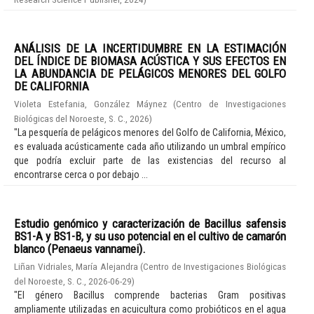
ANÁLISIS DE LA INCERTIDUMBRE EN LA ESTIMACIÓN
DEL ÍNDICE DE BIOMASA ACÚSTICA Y SUS EFECTOS EN
LA ABUNDANCIA DE PELÁGICOS MENORES DEL GOLFO
DE CALIFORNIA
Violeta Estefania, González Máynez
(
Centro de Investigaciones
Biológicas del Noroeste, S. C.
,
2026
)
"La pesquería de pelágicos menores del Golfo de California, México,
es evaluada acústicamente cada año utilizando un umbral empírico
que podría excluir parte de las existencias del recurso al
encontrarse cerca o por debajo ...
Estudio genómico y caracterización de Bacillus safensis
BS1-A y BS1-B, y su uso potencial en el cultivo de camarón
blanco (Penaeus vannamei).
Liñan Vidriales, María Alejandra
(
Centro de Investigaciones Biológicas
del Noroeste, S. C.
,
2026-06-29
)
"El género Bacillus comprende bacterias Gram positivas
ampliamente utilizadas en acuicultura como probióticos en el agua