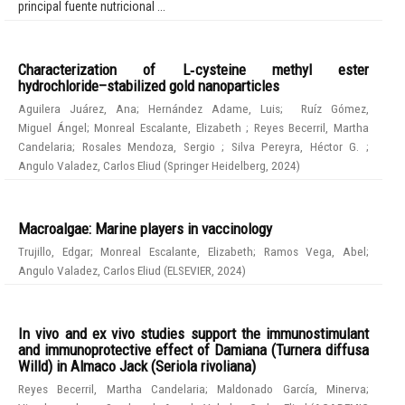
principal fuente nutricional ...
Characterization of L‑cysteine methyl ester
hydrochloride–stabilized gold nanoparticles
Aguilera Juárez, Ana
;
Hernández Adame, Luis
;
Ruíz Gómez,
Miguel Ángel
;
Monreal Escalante, Elizabeth
;
Reyes Becerril, Martha
Candelaria
;
Rosales Mendoza, Sergio
;
Silva Pereyra, Héctor G.
;
Angulo Valadez, Carlos Eliud
(
Springer Heidelberg
,
2024
)
Macroalgae: Marine players in vaccinology
Trujillo, Edgar
;
Monreal Escalante, Elizabeth
;
Ramos Vega, Abel
;
Angulo Valadez, Carlos Eliud
(
ELSEVIER
,
2024
)
In vivo and ex vivo studies support the immunostimulant
and immunoprotective effect of Damiana (Turnera diffusa
Willd) in Almaco Jack (Seriola rivoliana)
Reyes Becerril, Martha Candelaria
;
Maldonado García, Minerva
;