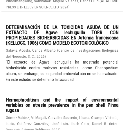
Vimolmangkang, Sornkanok
;
Angulo Valadez, Carlos Eliud
(
ACADEMIC
PRESS LTD- ELSEVIER SCIENCE LTD
,
2024
)
DETERMINACIÓN DE LA TOXICIDAD AGUDA DE UN
EXTRACTO DE Agave lechuguilla TORR. CON
PROPIEDADES BIOHERBICIDAS EN Artemia franciscana
(KELLOGG, 1906) COMO MODELO ECOTOXICOLÓGICO
Galaviz Acosta, Carlos Alberto
(
Centro de Investigaciones Biológicas
del Noroeste, S. C.
,
2026
)
"El extracto de Agave lechuguilla ha mostrado potencial
bioherbicida contra malezas resistentes, como Chenopodium
album; sin embargo, su seguridad ambiental aún no se ha evaluado.
En este estudio se determinó la toxicidad ...
Hermaphroditism and the impact of environmental
variables on atresia prevalence in the pen shell Pinna
rugosa
Gómez Valdez, M. Magali
;
Carvalho Saucedo, Liliana
;
Ocampo Victoria,
Lucía
;
Gutiérrez González, José Luis
;
Lluch Cota, Daniel B.
(
Inter-
Research Science Publisher
,
2024
)