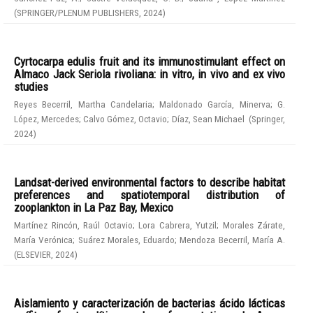
(
SPRINGER/PLENUM PUBLISHERS
,
2024
)
Cyrtocarpa edulis fruit and its immunostimulant effect on
Almaco Jack Seriola rivoliana: in vitro, in vivo and ex vivo
studies
Reyes Becerril, Martha Candelaria
;
Maldonado García, Minerva
;
G.
López, Mercedes
;
Calvo Gómez, Octavio
;
Díaz, Sean Michael
(
Springer
,
2024
)
Landsat-derived environmental factors to describe habitat
preferences and spatiotemporal distribution of
zooplankton in La Paz Bay, Mexico
Martínez Rincón, Raúl Octavio
;
Lora Cabrera, Yutzil
;
Morales Zárate,
María Verónica
;
Suárez Morales, Eduardo
;
Mendoza Becerril, María A.
(
ELSEVIER
,
2024
)
Aislamiento y caracterización de bacterias ácido lácticas