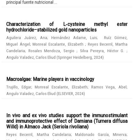
principal fuente nutricional ...
Characterization of L‑cysteine methyl ester
hydrochloride–stabilized gold nanoparticles
Aguilera Juárez, Ana
;
Hernández Adame, Luis
;
Ruíz Gómez,
Miguel Ángel
;
Monreal Escalante, Elizabeth
;
Reyes Becerril, Martha
Candelaria
;
Rosales Mendoza, Sergio
;
Silva Pereyra, Héctor G.
;
Angulo Valadez, Carlos Eliud
(
Springer Heidelberg
,
2024
)
Macroalgae: Marine players in vaccinology
Trujillo, Edgar
;
Monreal Escalante, Elizabeth
;
Ramos Vega, Abel
;
Angulo Valadez, Carlos Eliud
(
ELSEVIER
,
2024
)
In vivo and ex vivo studies support the immunostimulant
and immunoprotective effect of Damiana (Turnera diffusa
Willd) in Almaco Jack (Seriola rivoliana)
Reyes Becerril, Martha Candelaria
;
Maldonado García, Minerva
;