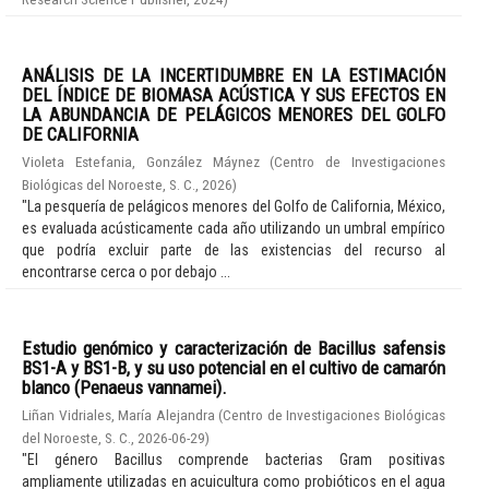
ANÁLISIS DE LA INCERTIDUMBRE EN LA ESTIMACIÓN
DEL ÍNDICE DE BIOMASA ACÚSTICA Y SUS EFECTOS EN
LA ABUNDANCIA DE PELÁGICOS MENORES DEL GOLFO
DE CALIFORNIA
Violeta Estefania, González Máynez
(
Centro de Investigaciones
Biológicas del Noroeste, S. C.
,
2026
)
"La pesquería de pelágicos menores del Golfo de California, México,
es evaluada acústicamente cada año utilizando un umbral empírico
que podría excluir parte de las existencias del recurso al
encontrarse cerca o por debajo ...
Estudio genómico y caracterización de Bacillus safensis
BS1-A y BS1-B, y su uso potencial en el cultivo de camarón
blanco (Penaeus vannamei).
Liñan Vidriales, María Alejandra
(
Centro de Investigaciones Biológicas
del Noroeste, S. C.
,
2026-06-29
)
"El género Bacillus comprende bacterias Gram positivas
ampliamente utilizadas en acuicultura como probióticos en el agua