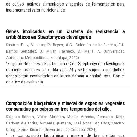
de cultivo, aditivos alimenticios y agentes de fermentación para
incrementar el valor nutricional de ...
Genes implicados en un sistema de resistencia a
antibióticos en Streptomyces clavuligerus
Sicairos Díaz, V.
;
Liras, P.
;
Reyes, A.G.
;
Calderón de la Sancha, F.J.
;
Barrios González, J.
;
Millán Pacheco, C.
;
Mejía, A.
(
Universidad
Autónoma Metropolitana-Iztapalapa
,
2024
)
"El grupo de genes de cefamicina C en Streptomyces clavuligerus
contiene los genes cmcT, bla y pbp74 y se ha sugerido que dichos
genes están involucrados en la resistencia a antibióticos. Con el
objetivo de evaluar la ...
Composición bioquímica y mineral de especies vegetales
consumidas por cabras en tres temporadas del año.
Salgado Beltrán, Víctor Abrahán
;
Murillo Amador, Bernardo
;
Nieto
Garibay, Alejandra
;
Armenta Quintana, José Ángel
;
Aguilera, Narciso
;
Ortega Pérez, Ricardo
(
Universidad de Córdoba
,
2024
)
" La composición bioquímica y mineral de las plantas que