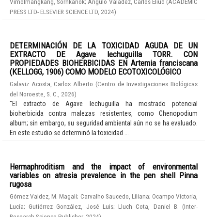
Vimolmangkang, Sornkanok
;
Angulo Valadez, Carlos Eliud
(
ACADEMIC
PRESS LTD- ELSEVIER SCIENCE LTD
,
2024
)
DETERMINACIÓN DE LA TOXICIDAD AGUDA DE UN
EXTRACTO DE Agave lechuguilla TORR. CON
PROPIEDADES BIOHERBICIDAS EN Artemia franciscana
(KELLOGG, 1906) COMO MODELO ECOTOXICOLÓGICO
Galaviz Acosta, Carlos Alberto
(
Centro de Investigaciones Biológicas
del Noroeste, S. C.
,
2026
)
"El extracto de Agave lechuguilla ha mostrado potencial
bioherbicida contra malezas resistentes, como Chenopodium
album; sin embargo, su seguridad ambiental aún no se ha evaluado.
En este estudio se determinó la toxicidad ...
Hermaphroditism and the impact of environmental
variables on atresia prevalence in the pen shell Pinna
rugosa
Gómez Valdez, M. Magali
;
Carvalho Saucedo, Liliana
;
Ocampo Victoria,
Lucía
;
Gutiérrez González, José Luis
;
Lluch Cota, Daniel B.
(
Inter-
Research Science Publisher
,
2024
)