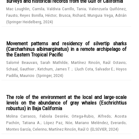
surveys and historical records from the Gulf of California
Mac Loughlin, Camila
;
Valdivia Carrillo, Tania
;
Valenzuela Quiñónez,
Fausto
;
Reyes Bonilla, Héctor
;
Brusca, Richard
;
Munguia Vega, Adrián
(
Springer Heidelberg
,
2024
)
Movement patterns and residency of silvertip sharks
(Carcharhinus albimarginatus) in a remote archipelago of
the Eastern Tropical Pacific
Salomé Beauvais, Sarah Mathilde
;
Martínez Rincón, Raúl Octavio
;
Schaal, Gauthier
;
Ketchum, James T.
;
Lluch Cota, Salvador E.
;
Hoyos
Padilla, Mauricio
(
Springer
,
2024
)
The role of the environment at the local and large-scale
levels on the abundance of gray whales (Eschrichtius
robustus) in Baja California
Molina Carrasco, Fabiola Desirée
;
Ortega-Rubio, Alfredo
;
Acosta
Pachón, Tatiana A.
;
López Paz, Nóe
;
Mariano Meléndez, Everardo
;
Montes García, Celerino
;
Martínez Rincón, Raúl O.
(
ELSEVIER
,
2024
)