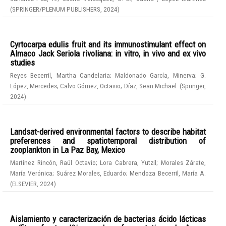
(
SPRINGER/PLENUM PUBLISHERS
,
2024
)
Cyrtocarpa edulis fruit and its immunostimulant effect on
Almaco Jack Seriola rivoliana: in vitro, in vivo and ex vivo
studies
Reyes Becerril, Martha Candelaria
;
Maldonado García, Minerva
;
G.
López, Mercedes
;
Calvo Gómez, Octavio
;
Díaz, Sean Michael
(
Springer
,
2024
)
Landsat-derived environmental factors to describe habitat
preferences and spatiotemporal distribution of
zooplankton in La Paz Bay, Mexico
Martínez Rincón, Raúl Octavio
;
Lora Cabrera, Yutzil
;
Morales Zárate,
María Verónica
;
Suárez Morales, Eduardo
;
Mendoza Becerril, María A.
(
ELSEVIER
,
2024
)
Aislamiento y caracterización de bacterias ácido lácticas