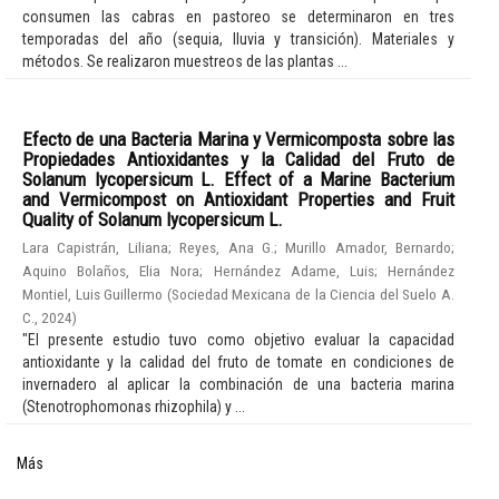
consumen las cabras en pastoreo se determinaron en tres
temporadas del año (sequia, lluvia y transición). Materiales y
métodos. Se realizaron muestreos de las plantas ...
Efecto de una Bacteria Marina y Vermicomposta sobre las
Propiedades Antioxidantes y la Calidad del Fruto de
Solanum lycopersicum L. Effect of a Marine Bacterium
and Vermicompost on Antioxidant Properties and Fruit
Quality of Solanum lycopersicum L.
Lara Capistrán, Liliana
;
Reyes, Ana G.
;
Murillo Amador, Bernardo
;
Aquino Bolaños, Elia Nora
;
Hernández Adame, Luis
;
Hernández
Montiel, Luis Guillermo
(
Sociedad Mexicana de la Ciencia del Suelo A.
C.
,
2024
)
"El presente estudio tuvo como objetivo evaluar la capacidad
antioxidante y la calidad del fruto de tomate en condiciones de
invernadero al aplicar la combinación de una bacteria marina
(Stenotrophomonas rhizophila) y ...
Más