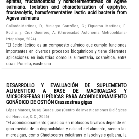
epífitas, fructanolíticas y homofermentativas de Agave
salmiana. Isolation and characterization of epiphytic,
fructanolytic, homofermentative lactic acid bacteria from
Agave salmiana
Gallardo-Martínez, D.
;
Viniegra González, G.
;
Figueroa Martínez, F.
;
Rocha, j.
;
Cruz Guerrero, A.
(
Universidad Autónoma Metropolitana-
Iztapalapa
,
2024
)
"El ácido láctico es un compuesto químico que cumple funciones
importantes en diversos procesos bioquímicos y tiene diferentes
aplicaciones en industrias como la alimentaria, cosmética, entre
otras. Por ello, existe una ...
DESARROLLO Y EVALUACIÓN DE SUPLEMENTO
ALIMENTICIO A BASE DE MACROALGAS Y
MICROESFERAS LIPÍDICAS PARA ACONDICIONAMIENTO
GONÁDICO DE OSTIÓN Crassostrea gigas
López Marcos, Susej Guadalupe
(
Centro de Investigaciones Biológicas
del Noroeste, S. C.
,
2026
)
"El acondicionamiento gonádico en moluscos bivalvos depende en
gran medida de la disponibilidad y calidad del alimento, siendo las
microalgas, como Chaetoceros calcitrans e Isochrysis galbana, la