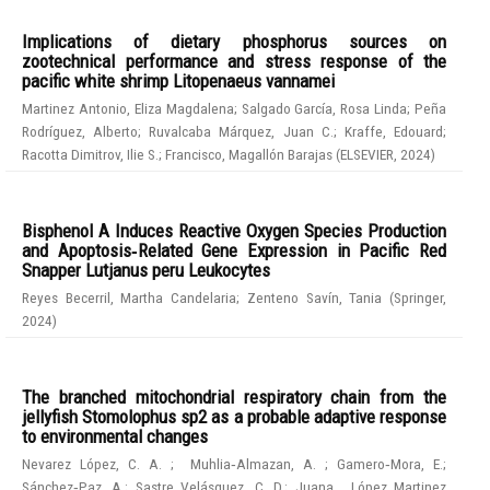
Implications of dietary phosphorus sources on
zootechnical performance and stress response of the
pacific white shrimp Litopenaeus vannamei
Martinez Antonio, Eliza Magdalena
;
Salgado García, Rosa Linda
;
Peña
Rodríguez, Alberto
;
Ruvalcaba Márquez, Juan C.
;
Kraffe, Edouard
;
Racotta Dimitrov, Ilie S.
;
Francisco, Magallón Barajas
(
ELSEVIER
,
2024
)
Bisphenol A Induces Reactive Oxygen Species Production
and Apoptosis‑Related Gene Expression in Pacific Red
Snapper Lutjanus peru Leukocytes
Reyes Becerril, Martha Candelaria
;
Zenteno Savín, Tania
(
Springer
,
2024
)
The branched mitochondrial respiratory chain from the
jellyfish Stomolophus sp2 as a probable adaptive response
to environmental changes
Nevarez López, C. A.
;
Muhlia‑Almazan, A.
;
Gamero‑Mora, E.
;
Sánchez‑Paz, A.
;
Sastre Velásquez, C. D.
;
Juana , López Martinez