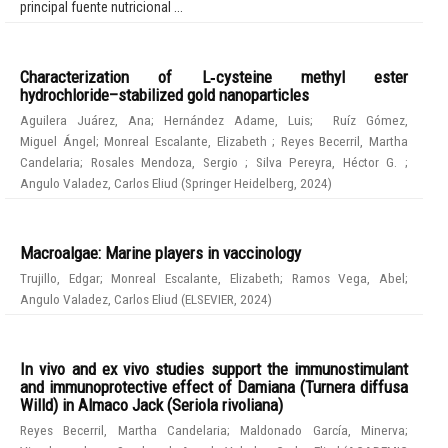
principal fuente nutricional ...
Characterization of L‑cysteine methyl ester
hydrochloride–stabilized gold nanoparticles
Aguilera Juárez, Ana
;
Hernández Adame, Luis
;
Ruíz Gómez,
Miguel Ángel
;
Monreal Escalante, Elizabeth
;
Reyes Becerril, Martha
Candelaria
;
Rosales Mendoza, Sergio
;
Silva Pereyra, Héctor G.
;
Angulo Valadez, Carlos Eliud
(
Springer Heidelberg
,
2024
)
Macroalgae: Marine players in vaccinology
Trujillo, Edgar
;
Monreal Escalante, Elizabeth
;
Ramos Vega, Abel
;
Angulo Valadez, Carlos Eliud
(
ELSEVIER
,
2024
)
In vivo and ex vivo studies support the immunostimulant
and immunoprotective effect of Damiana (Turnera diffusa
Willd) in Almaco Jack (Seriola rivoliana)
Reyes Becerril, Martha Candelaria
;
Maldonado García, Minerva
;