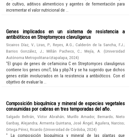
de cultivo, aditivos alimenticios y agentes de fermentación para
incrementar el valor nutricional de ...
Genes implicados en un sistema de resistencia a
antibióticos en Streptomyces clavuligerus
Sicairos Díaz, V.
;
Liras, P.
;
Reyes, A.G.
;
Calderón de la Sancha, F.J.
;
Barrios González, J.
;
Millán Pacheco, C.
;
Mejía, A.
(
Universidad
Autónoma Metropolitana-Iztapalapa
,
2024
)
"El grupo de genes de cefamicina C en Streptomyces clavuligerus
contiene los genes cmcT, bla y pbp74 y se ha sugerido que dichos
genes están involucrados en la resistencia a antibióticos. Con el
objetivo de evaluar la ...
Composición bioquímica y mineral de especies vegetales
consumidas por cabras en tres temporadas del año.
Salgado Beltrán, Víctor Abrahán
;
Murillo Amador, Bernardo
;
Nieto
Garibay, Alejandra
;
Armenta Quintana, José Ángel
;
Aguilera, Narciso
;
Ortega Pérez, Ricardo
(
Universidad de Córdoba
,
2024
)
" La composición bioquímica y mineral de las plantas que