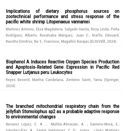
Implications of dietary phosphorus sources on
zootechnical performance and stress response of the
pacific white shrimp Litopenaeus vannamei
Martinez Antonio, Eliza Magdalena
;
Salgado García, Rosa Linda
;
Peña
Rodríguez, Alberto
;
Ruvalcaba Márquez, Juan C.
;
Kraffe, Edouard
;
Racotta Dimitrov, Ilie S.
;
Francisco, Magallón Barajas
(
ELSEVIER
,
2024
)
Bisphenol A Induces Reactive Oxygen Species Production
and Apoptosis‑Related Gene Expression in Pacific Red
Snapper Lutjanus peru Leukocytes
Reyes Becerril, Martha Candelaria
;
Zenteno Savín, Tania
(
Springer
,
2024
)
The branched mitochondrial respiratory chain from the
jellyfish Stomolophus sp2 as a probable adaptive response
to environmental changes
Nevarez López, C. A.
;
Muhlia‑Almazan, A.
;
Gamero‑Mora, E.
;
Sánchez‑Paz, A.
;
Sastre Velásquez, C. D.
;
Juana , López Martinez