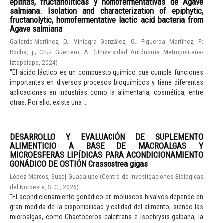
epífitas, fructanolíticas y homofermentativas de Agave
salmiana. Isolation and characterization of epiphytic,
fructanolytic, homofermentative lactic acid bacteria from
Agave salmiana
Gallardo-Martínez, D.
;
Viniegra González, G.
;
Figueroa Martínez, F.
;
Rocha, j.
;
Cruz Guerrero, A.
(
Universidad Autónoma Metropolitana-
Iztapalapa
,
2024
)
"El ácido láctico es un compuesto químico que cumple funciones
importantes en diversos procesos bioquímicos y tiene diferentes
aplicaciones en industrias como la alimentaria, cosmética, entre
otras. Por ello, existe una ...
DESARROLLO Y EVALUACIÓN DE SUPLEMENTO
ALIMENTICIO A BASE DE MACROALGAS Y
MICROESFERAS LIPÍDICAS PARA ACONDICIONAMIENTO
GONÁDICO DE OSTIÓN Crassostrea gigas
López Marcos, Susej Guadalupe
(
Centro de Investigaciones Biológicas
del Noroeste, S. C.
,
2026
)
"El acondicionamiento gonádico en moluscos bivalvos depende en
gran medida de la disponibilidad y calidad del alimento, siendo las
microalgas, como Chaetoceros calcitrans e Isochrysis galbana, la