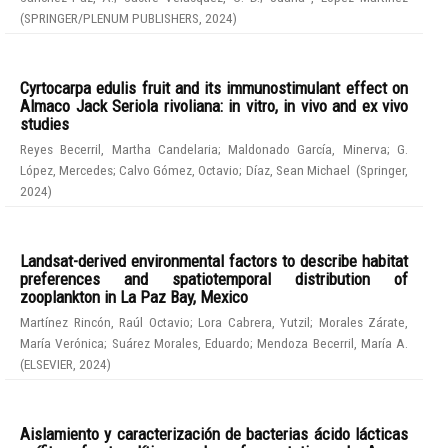
(
SPRINGER/PLENUM PUBLISHERS
,
2024
)
Cyrtocarpa edulis fruit and its immunostimulant effect on
Almaco Jack Seriola rivoliana: in vitro, in vivo and ex vivo
studies
Reyes Becerril, Martha Candelaria
;
Maldonado García, Minerva
;
G.
López, Mercedes
;
Calvo Gómez, Octavio
;
Díaz, Sean Michael
(
Springer
,
2024
)
Landsat-derived environmental factors to describe habitat
preferences and spatiotemporal distribution of
zooplankton in La Paz Bay, Mexico
Martínez Rincón, Raúl Octavio
;
Lora Cabrera, Yutzil
;
Morales Zárate,
María Verónica
;
Suárez Morales, Eduardo
;
Mendoza Becerril, María A.
(
ELSEVIER
,
2024
)
Aislamiento y caracterización de bacterias ácido lácticas