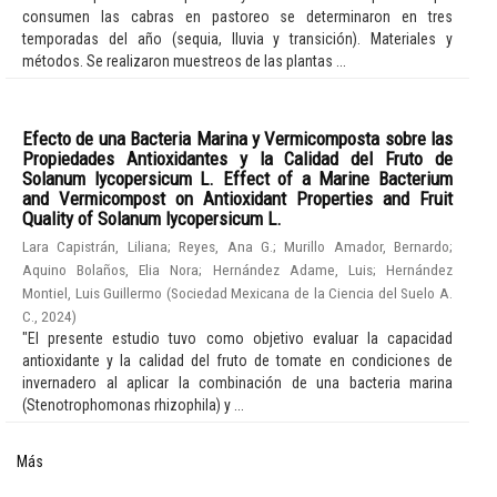
consumen las cabras en pastoreo se determinaron en tres
temporadas del año (sequia, lluvia y transición). Materiales y
métodos. Se realizaron muestreos de las plantas ...
Efecto de una Bacteria Marina y Vermicomposta sobre las
Propiedades Antioxidantes y la Calidad del Fruto de
Solanum lycopersicum L. Effect of a Marine Bacterium
and Vermicompost on Antioxidant Properties and Fruit
Quality of Solanum lycopersicum L.
Lara Capistrán, Liliana
;
Reyes, Ana G.
;
Murillo Amador, Bernardo
;
Aquino Bolaños, Elia Nora
;
Hernández Adame, Luis
;
Hernández
Montiel, Luis Guillermo
(
Sociedad Mexicana de la Ciencia del Suelo A.
C.
,
2024
)
"El presente estudio tuvo como objetivo evaluar la capacidad
antioxidante y la calidad del fruto de tomate en condiciones de
invernadero al aplicar la combinación de una bacteria marina
(Stenotrophomonas rhizophila) y ...
Más