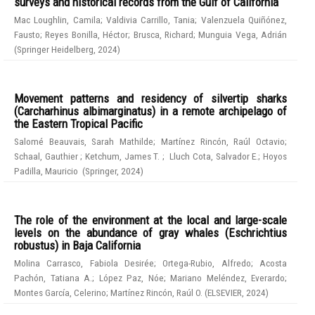
surveys and historical records from the Gulf of California
Mac Loughlin, Camila
;
Valdivia Carrillo, Tania
;
Valenzuela Quiñónez,
Fausto
;
Reyes Bonilla, Héctor
;
Brusca, Richard
;
Munguia Vega, Adrián
(
Springer Heidelberg
,
2024
)
Movement patterns and residency of silvertip sharks
(Carcharhinus albimarginatus) in a remote archipelago of
the Eastern Tropical Pacific
Salomé Beauvais, Sarah Mathilde
;
Martínez Rincón, Raúl Octavio
;
Schaal, Gauthier
;
Ketchum, James T.
;
Lluch Cota, Salvador E.
;
Hoyos
Padilla, Mauricio
(
Springer
,
2024
)
The role of the environment at the local and large-scale
levels on the abundance of gray whales (Eschrichtius
robustus) in Baja California
Molina Carrasco, Fabiola Desirée
;
Ortega-Rubio, Alfredo
;
Acosta
Pachón, Tatiana A.
;
López Paz, Nóe
;
Mariano Meléndez, Everardo
;
Montes García, Celerino
;
Martínez Rincón, Raúl O.
(
ELSEVIER
,
2024
)