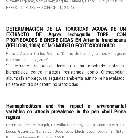
Vimolmangkang, Sornkanok
;
Angulo Valadez, Carlos Eliud
(
ACADEMIC
PRESS LTD- ELSEVIER SCIENCE LTD
,
2024
)
DETERMINACIÓN DE LA TOXICIDAD AGUDA DE UN
EXTRACTO DE Agave lechuguilla TORR. CON
PROPIEDADES BIOHERBICIDAS EN Artemia franciscana
(KELLOGG, 1906) COMO MODELO ECOTOXICOLÓGICO
Galaviz Acosta, Carlos Alberto
(
Centro de Investigaciones Biológicas
del Noroeste, S. C.
,
2026
)
"El extracto de Agave lechuguilla ha mostrado potencial
bioherbicida contra malezas resistentes, como Chenopodium
album; sin embargo, su seguridad ambiental aún no se ha evaluado.
En este estudio se determinó la toxicidad ...
Hermaphroditism and the impact of environmental
variables on atresia prevalence in the pen shell Pinna
rugosa
Gómez Valdez, M. Magali
;
Carvalho Saucedo, Liliana
;
Ocampo Victoria,
Lucía
;
Gutiérrez González, José Luis
;
Lluch Cota, Daniel B.
(
Inter-
Research Science Publisher
,
2024
)