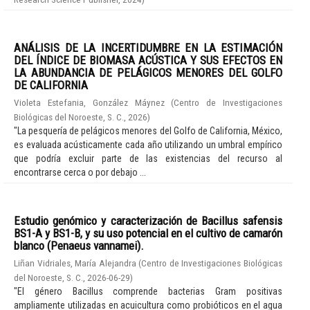
ANÁLISIS DE LA INCERTIDUMBRE EN LA ESTIMACIÓN
DEL ÍNDICE DE BIOMASA ACÚSTICA Y SUS EFECTOS EN
LA ABUNDANCIA DE PELÁGICOS MENORES DEL GOLFO
DE CALIFORNIA
Violeta Estefania, González Máynez
(
Centro de Investigaciones
Biológicas del Noroeste, S. C.
,
2026
)
"La pesquería de pelágicos menores del Golfo de California, México,
es evaluada acústicamente cada año utilizando un umbral empírico
que podría excluir parte de las existencias del recurso al
encontrarse cerca o por debajo ...
Estudio genómico y caracterización de Bacillus safensis
BS1-A y BS1-B, y su uso potencial en el cultivo de camarón
blanco (Penaeus vannamei).
Liñan Vidriales, María Alejandra
(
Centro de Investigaciones Biológicas
del Noroeste, S. C.
,
2026-06-29
)
"El género Bacillus comprende bacterias Gram positivas
ampliamente utilizadas en acuicultura como probióticos en el agua