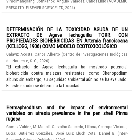
Vimolmangkang, Sornkanok
;
Angulo Valadez, Carlos Eliud
(
ACADEMIC
PRESS LTD- ELSEVIER SCIENCE LTD
,
2024
)
DETERMINACIÓN DE LA TOXICIDAD AGUDA DE UN
EXTRACTO DE Agave lechuguilla TORR. CON
PROPIEDADES BIOHERBICIDAS EN Artemia franciscana
(KELLOGG, 1906) COMO MODELO ECOTOXICOLÓGICO
Galaviz Acosta, Carlos Alberto
(
Centro de Investigaciones Biológicas
del Noroeste, S. C.
,
2026
)
"El extracto de Agave lechuguilla ha mostrado potencial
bioherbicida contra malezas resistentes, como Chenopodium
album; sin embargo, su seguridad ambiental aún no se ha evaluado.
En este estudio se determinó la toxicidad ...
Hermaphroditism and the impact of environmental
variables on atresia prevalence in the pen shell Pinna
rugosa
Gómez Valdez, M. Magali
;
Carvalho Saucedo, Liliana
;
Ocampo Victoria,
Lucía
;
Gutiérrez González, José Luis
;
Lluch Cota, Daniel B.
(
Inter-
Research Science Publisher
,
2024
)