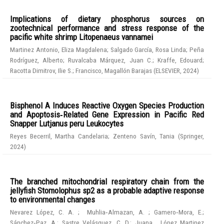
Implications of dietary phosphorus sources on
zootechnical performance and stress response of the
pacific white shrimp Litopenaeus vannamei
Martinez Antonio, Eliza Magdalena
;
Salgado García, Rosa Linda
;
Peña
Rodríguez, Alberto
;
Ruvalcaba Márquez, Juan C.
;
Kraffe, Edouard
;
Racotta Dimitrov, Ilie S.
;
Francisco, Magallón Barajas
(
ELSEVIER
,
2024
)
Bisphenol A Induces Reactive Oxygen Species Production
and Apoptosis‑Related Gene Expression in Pacific Red
Snapper Lutjanus peru Leukocytes
Reyes Becerril, Martha Candelaria
;
Zenteno Savín, Tania
(
Springer
,
2024
)
The branched mitochondrial respiratory chain from the
jellyfish Stomolophus sp2 as a probable adaptive response
to environmental changes
Nevarez López, C. A.
;
Muhlia‑Almazan, A.
;
Gamero‑Mora, E.
;
Sánchez‑Paz, A.
;
Sastre Velásquez, C. D.
;
Juana , López Martinez