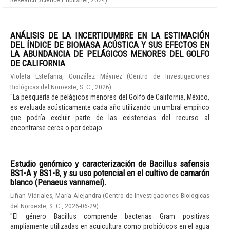
ANÁLISIS DE LA INCERTIDUMBRE EN LA ESTIMACIÓN
DEL ÍNDICE DE BIOMASA ACÚSTICA Y SUS EFECTOS EN
LA ABUNDANCIA DE PELÁGICOS MENORES DEL GOLFO
DE CALIFORNIA
Violeta Estefania, González Máynez
(
Centro de Investigaciones
Biológicas del Noroeste, S. C.
,
2026
)
"La pesquería de pelágicos menores del Golfo de California, México,
es evaluada acústicamente cada año utilizando un umbral empírico
que podría excluir parte de las existencias del recurso al
encontrarse cerca o por debajo ...
Estudio genómico y caracterización de Bacillus safensis
BS1-A y BS1-B, y su uso potencial en el cultivo de camarón
blanco (Penaeus vannamei).
Liñan Vidriales, María Alejandra
(
Centro de Investigaciones Biológicas
del Noroeste, S. C.
,
2026-06-29
)
"El género Bacillus comprende bacterias Gram positivas
ampliamente utilizadas en acuicultura como probióticos en el agua