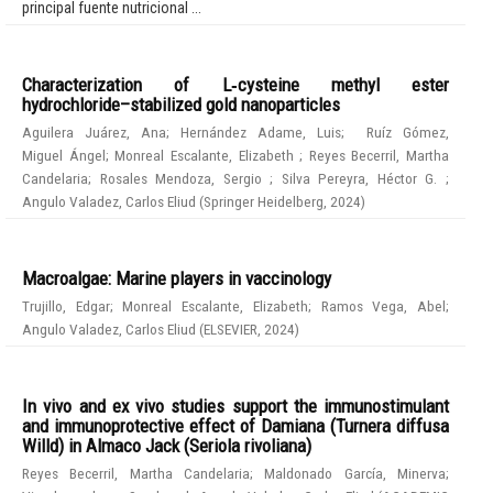
principal fuente nutricional ...
Characterization of L‑cysteine methyl ester
hydrochloride–stabilized gold nanoparticles
Aguilera Juárez, Ana
;
Hernández Adame, Luis
;
Ruíz Gómez,
Miguel Ángel
;
Monreal Escalante, Elizabeth
;
Reyes Becerril, Martha
Candelaria
;
Rosales Mendoza, Sergio
;
Silva Pereyra, Héctor G.
;
Angulo Valadez, Carlos Eliud
(
Springer Heidelberg
,
2024
)
Macroalgae: Marine players in vaccinology
Trujillo, Edgar
;
Monreal Escalante, Elizabeth
;
Ramos Vega, Abel
;
Angulo Valadez, Carlos Eliud
(
ELSEVIER
,
2024
)
In vivo and ex vivo studies support the immunostimulant
and immunoprotective effect of Damiana (Turnera diffusa
Willd) in Almaco Jack (Seriola rivoliana)
Reyes Becerril, Martha Candelaria
;
Maldonado García, Minerva
;