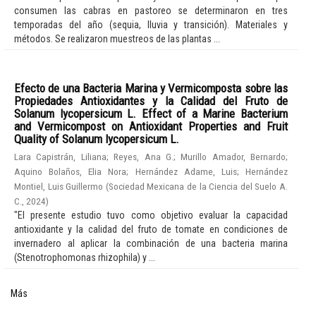
consumen las cabras en pastoreo se determinaron en tres
temporadas del año (sequia, lluvia y transición). Materiales y
métodos. Se realizaron muestreos de las plantas ...
Efecto de una Bacteria Marina y Vermicomposta sobre las
Propiedades Antioxidantes y la Calidad del Fruto de
Solanum lycopersicum L. Effect of a Marine Bacterium
and Vermicompost on Antioxidant Properties and Fruit
Quality of Solanum lycopersicum L.
Lara Capistrán, Liliana
;
Reyes, Ana G.
;
Murillo Amador, Bernardo
;
Aquino Bolaños, Elia Nora
;
Hernández Adame, Luis
;
Hernández
Montiel, Luis Guillermo
(
Sociedad Mexicana de la Ciencia del Suelo A.
C.
,
2024
)
"El presente estudio tuvo como objetivo evaluar la capacidad
antioxidante y la calidad del fruto de tomate en condiciones de
invernadero al aplicar la combinación de una bacteria marina
(Stenotrophomonas rhizophila) y ...
Más