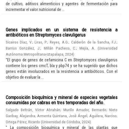
de cultivo, aditivos alimenticios y agentes de fermentación para
incrementar el valor nutricional de ...
Genes implicados en un sistema de resistencia a
antibióticos en Streptomyces clavuligerus
Sicairos Díaz, V.
;
Liras, P.
;
Reyes, A.G.
;
Calderón de la Sancha, F.J.
;
Barrios González, J.
;
Millán Pacheco, C.
;
Mejía, A.
(
Universidad
Autónoma Metropolitana-Iztapalapa
,
2024
)
"El grupo de genes de cefamicina C en Streptomyces clavuligerus
contiene los genes cmcT, bla y pbp74 y se ha sugerido que dichos
genes están involucrados en la resistencia a antibióticos. Con el
objetivo de evaluar la ...
Composición bioquímica y mineral de especies vegetales
consumidas por cabras en tres temporadas del año.
Salgado Beltrán, Víctor Abrahán
;
Murillo Amador, Bernardo
;
Nieto
Garibay, Alejandra
;
Armenta Quintana, José Ángel
;
Aguilera, Narciso
;
Ortega Pérez, Ricardo
(
Universidad de Córdoba
,
2024
)
" La composición bioquímica y mineral de las plantas que