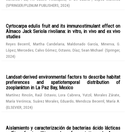
(
SPRINGER/PLENUM PUBLISHERS
,
2024
)
Cyrtocarpa edulis fruit and its immunostimulant effect on
Almaco Jack Seriola rivoliana: in vitro, in vivo and ex vivo
studies
Reyes Becerril, Martha Candelaria
;
Maldonado García, Minerva
;
G.
López, Mercedes
;
Calvo Gómez, Octavio
;
Díaz, Sean Michael
(
Springer
,
2024
)
Landsat-derived environmental factors to describe habitat
preferences and spatiotemporal distribution of
zooplankton in La Paz Bay, Mexico
Martínez Rincón, Raúl Octavio
;
Lora Cabrera, Yutzil
;
Morales Zárate,
María Verónica
;
Suárez Morales, Eduardo
;
Mendoza Becerril, María A.
(
ELSEVIER
,
2024
)
Aislamiento y caracterización de bacterias ácido lácticas