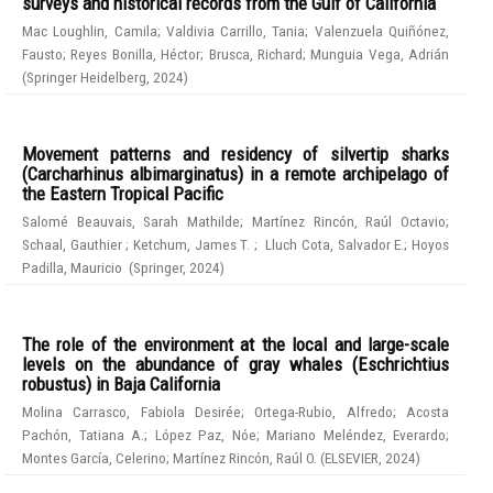
surveys and historical records from the Gulf of California
Mac Loughlin, Camila
;
Valdivia Carrillo, Tania
;
Valenzuela Quiñónez,
Fausto
;
Reyes Bonilla, Héctor
;
Brusca, Richard
;
Munguia Vega, Adrián
(
Springer Heidelberg
,
2024
)
Movement patterns and residency of silvertip sharks
(Carcharhinus albimarginatus) in a remote archipelago of
the Eastern Tropical Pacific
Salomé Beauvais, Sarah Mathilde
;
Martínez Rincón, Raúl Octavio
;
Schaal, Gauthier
;
Ketchum, James T.
;
Lluch Cota, Salvador E.
;
Hoyos
Padilla, Mauricio
(
Springer
,
2024
)
The role of the environment at the local and large-scale
levels on the abundance of gray whales (Eschrichtius
robustus) in Baja California
Molina Carrasco, Fabiola Desirée
;
Ortega-Rubio, Alfredo
;
Acosta
Pachón, Tatiana A.
;
López Paz, Nóe
;
Mariano Meléndez, Everardo
;
Montes García, Celerino
;
Martínez Rincón, Raúl O.
(
ELSEVIER
,
2024
)