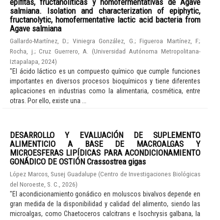
epífitas, fructanolíticas y homofermentativas de Agave
salmiana. Isolation and characterization of epiphytic,
fructanolytic, homofermentative lactic acid bacteria from
Agave salmiana
Gallardo-Martínez, D.
;
Viniegra González, G.
;
Figueroa Martínez, F.
;
Rocha, j.
;
Cruz Guerrero, A.
(
Universidad Autónoma Metropolitana-
Iztapalapa
,
2024
)
"El ácido láctico es un compuesto químico que cumple funciones
importantes en diversos procesos bioquímicos y tiene diferentes
aplicaciones en industrias como la alimentaria, cosmética, entre
otras. Por ello, existe una ...
DESARROLLO Y EVALUACIÓN DE SUPLEMENTO
ALIMENTICIO A BASE DE MACROALGAS Y
MICROESFERAS LIPÍDICAS PARA ACONDICIONAMIENTO
GONÁDICO DE OSTIÓN Crassostrea gigas
López Marcos, Susej Guadalupe
(
Centro de Investigaciones Biológicas
del Noroeste, S. C.
,
2026
)
"El acondicionamiento gonádico en moluscos bivalvos depende en
gran medida de la disponibilidad y calidad del alimento, siendo las
microalgas, como Chaetoceros calcitrans e Isochrysis galbana, la