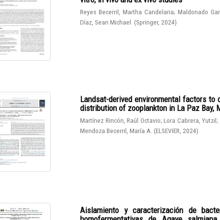
Reyes Becerril, Martha Candelaria
;
Maldonado Gar
Díaz, Sean Michael
(
Springer
,
2024
)
Landsat-derived environmental factors to 
distribution of zooplankton in La Paz Bay,
Martínez Rincón, Raúl Octavio
;
Lora Cabrera, Yutzil
;
Mendoza Becerril, María A.
(
ELSEVIER
,
2024
)
Aislamiento y caracterización de bacter
homofermentativas de Agave salmiana. I