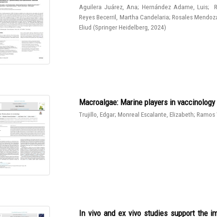
Aguilera Juárez, Ana
;
Hernández Adame, Luis
;
R
Reyes Becerril, Martha Candelaria
;
Rosales Mendoza
Eliud
(
Springer Heidelberg
,
2024
)
Macroalgae: Marine players in vaccinology
Trujillo, Edgar
;
Monreal Escalante, Elizabeth
;
Ramos 
In vivo and ex vivo studies support the 