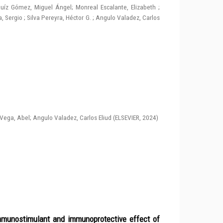
uíz Gómez, Miguel Ángel
;
Monreal Escalante, Elizabeth
;
, Sergio
;
Silva Pereyra, Héctor G.
;
Angulo Valadez, Carlos
Vega, Abel
;
Angulo Valadez, Carlos Eliud
(
ELSEVIER
,
2024
)
immunostimulant and immunoprotective effect of