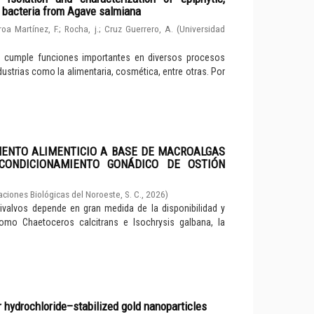
d bacteria from Agave salmiana
roa Martínez, F.
;
Rocha, j.
;
Cruz Guerrero, A.
(
Universidad
e cumple funciones importantes en diversos procesos
dustrias como la alimentaria, cosmética, entre otras. Por
MENTO ALIMENTICIO A BASE DE MACROALGAS
CONDICIONAMIENTO GONÁDICO DE OSTIÓN
aciones Biológicas del Noroeste, S. C.
,
2026
)
valvos depende en gran medida de la disponibilidad y
como Chaetoceros calcitrans e Isochrysis galbana, la
r hydrochloride–stabilized gold nanoparticles