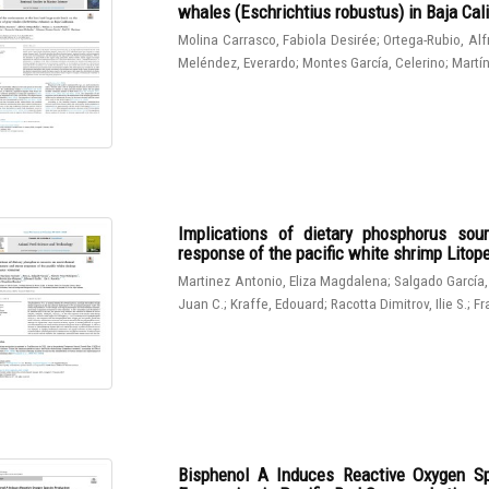
whales (Eschrichtius robustus) in Baja Cali
Molina Carrasco, Fabiola Desirée
;
Ortega-Rubio, Al
Meléndez, Everardo
;
Montes García, Celerino
;
Martín
Implications of dietary phosphorus sou
response of the pacific white shrimp Lito
Martinez Antonio, Eliza Magdalena
;
Salgado García,
Juan C.
;
Kraffe, Edouard
;
Racotta Dimitrov, Ilie S.
;
Fr
Bisphenol A Induces Reactive Oxygen Sp