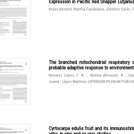
Expression in Pacific Red Snapper Lutjanu
Reyes Becerril, Martha Candelaria
;
Zenteno Savín, T
The branched mitochondrial respiratory 
probable adaptive response to environmen
Nevarez López, C. A.
;
Muhlia‑Almazan, A.
;
Gam
Juana , López Martinez
(
SPRINGER/PLENUM PUBLIS
Cyrtocarpa edulis fruit and its immunostim
vitro, in vivo and ex vivo studies