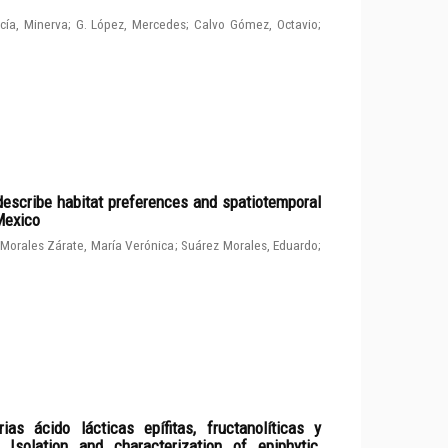
cía, Minerva
;
G. López, Mercedes
;
Calvo Gómez, Octavio
;
describe habitat preferences and spatiotemporal
 Mexico
Morales Zárate, María Verónica
;
Suárez Morales, Eduardo
;
ias ácido lácticas epífitas, fructanolíticas y
solation and characterization of epiphytic,