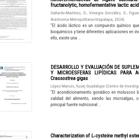
fructanolytic, homofermentative lactic aci
Gallardo-Martínez, D.
;
Viniegra González, G.
;
Figue
Autónoma Metropolitana-Iztapalapa
,
2024
)
"El ácido láctico es un compuesto químico qu
bioquímicos y tiene diferentes aplicaciones en in
ello, existe una ...
DESARROLLO Y EVALUACIÓN DE SUPLE
Y MICROESFERAS LIPÍDICAS PARA A
Crassostrea gigas
López Marcos, Susej Guadalupe
(
Centro de Investig
"El acondicionamiento gonádico en moluscos bi
calidad del alimento, siendo las microalgas, 
principal fuente nutricional ...
Characterization of L‑cysteine methyl este