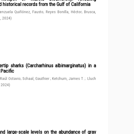
 historical records from the Gulf of California
enzuela Quiñónez, Fausto
;
Reyes Bonilla, Héctor
;
Brusca,
g
,
2024
)
rtip sharks (Carcharhinus albimarginatus) in a
 Pacific
 Raúl Octavio
;
Schaal, Gauthier
;
Ketchum, James T.
;
Lluch
,
2024
)
and large-scale levels on the abundance of gray