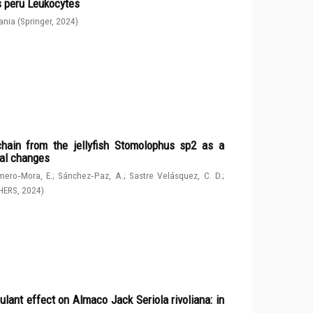
s peru Leukocytes
ania
(
Springer
,
2024
)
chain from the jellyfish Stomolophus sp2 as a
tal changes
ero‑Mora, E.
;
Sánchez‑Paz, A.
;
Sastre Velásquez, C. D.
;
HERS
,
2024
)
ulant effect on Almaco Jack Seriola rivoliana: in