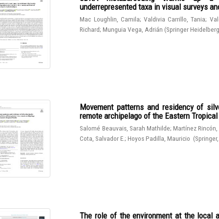
underrepresented taxa in visual surveys and
Mac Loughlin, Camila
;
Valdivia Carrillo, Tania
;
Val
Richard
;
Munguia Vega, Adrián
(
Springer Heidelber
Movement patterns and residency of silve
remote archipelago of the Eastern Tropical
Salomé Beauvais, Sarah Mathilde
;
Martínez Rincón,
Cota, Salvador E.
;
Hoyos Padilla, Mauricio
(
Springer
The role of the environment at the local 