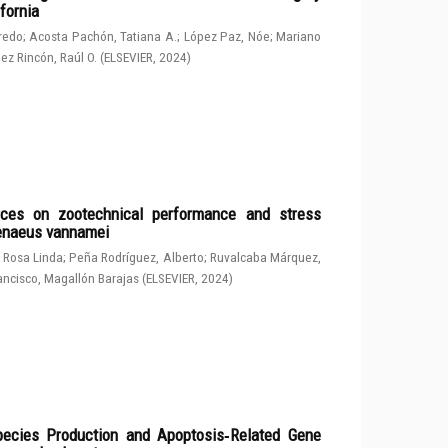
fornia
fredo
;
Acosta Pachón, Tatiana A.
;
López Paz, Nóe
;
Mariano
ez Rincón, Raúl O.
(
ELSEVIER
,
2024
)
rces on zootechnical performance and stress
penaeus vannamei
 Rosa Linda
;
Peña Rodríguez, Alberto
;
Ruvalcaba Márquez,
ancisco, Magallón Barajas
(
ELSEVIER
,
2024
)
ecies Production and Apoptosis‑Related Gene