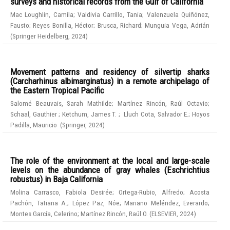
surveys and historical records from the Gulf of California
Mac Loughlin, Camila
;
Valdivia Carrillo, Tania
;
Valenzuela Quiñónez,
Fausto
;
Reyes Bonilla, Héctor
;
Brusca, Richard
;
Munguia Vega, Adrián
(
Springer Heidelberg
,
2024
)
Movement patterns and residency of silvertip sharks
(Carcharhinus albimarginatus) in a remote archipelago of
the Eastern Tropical Pacific
Salomé Beauvais, Sarah Mathilde
;
Martínez Rincón, Raúl Octavio
;
Schaal, Gauthier
;
Ketchum, James T.
;
Lluch Cota, Salvador E.
;
Hoyos
Padilla, Mauricio
(
Springer
,
2024
)
The role of the environment at the local and large-scale
levels on the abundance of gray whales (Eschrichtius
robustus) in Baja California
Molina Carrasco, Fabiola Desirée
;
Ortega-Rubio, Alfredo
;
Acosta
Pachón, Tatiana A.
;
López Paz, Nóe
;
Mariano Meléndez, Everardo
;
Montes García, Celerino
;
Martínez Rincón, Raúl O.
(
ELSEVIER
,
2024
)