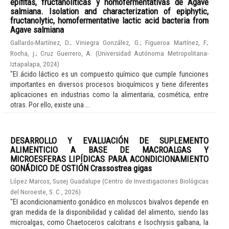
epífitas, fructanolíticas y homofermentativas de Agave
salmiana. Isolation and characterization of epiphytic,
fructanolytic, homofermentative lactic acid bacteria from
Agave salmiana
Gallardo-Martínez, D.
;
Viniegra González, G.
;
Figueroa Martínez, F.
;
Rocha, j.
;
Cruz Guerrero, A.
(
Universidad Autónoma Metropolitana-
Iztapalapa
,
2024
)
"El ácido láctico es un compuesto químico que cumple funciones
importantes en diversos procesos bioquímicos y tiene diferentes
aplicaciones en industrias como la alimentaria, cosmética, entre
otras. Por ello, existe una ...
DESARROLLO Y EVALUACIÓN DE SUPLEMENTO
ALIMENTICIO A BASE DE MACROALGAS Y
MICROESFERAS LIPÍDICAS PARA ACONDICIONAMIENTO
GONÁDICO DE OSTIÓN Crassostrea gigas
López Marcos, Susej Guadalupe
(
Centro de Investigaciones Biológicas
del Noroeste, S. C.
,
2026
)
"El acondicionamiento gonádico en moluscos bivalvos depende en
gran medida de la disponibilidad y calidad del alimento, siendo las
microalgas, como Chaetoceros calcitrans e Isochrysis galbana, la