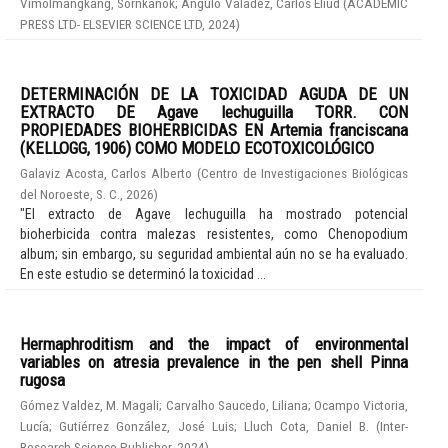
Vimolmangkang, Sornkanok
;
Angulo Valadez, Carlos Eliud
(
ACADEMIC
PRESS LTD- ELSEVIER SCIENCE LTD
,
2024
)
DETERMINACIÓN DE LA TOXICIDAD AGUDA DE UN
EXTRACTO DE Agave lechuguilla TORR. CON
PROPIEDADES BIOHERBICIDAS EN Artemia franciscana
(KELLOGG, 1906) COMO MODELO ECOTOXICOLÓGICO
Galaviz Acosta, Carlos Alberto
(
Centro de Investigaciones Biológicas
del Noroeste, S. C.
,
2026
)
"El extracto de Agave lechuguilla ha mostrado potencial
bioherbicida contra malezas resistentes, como Chenopodium
album; sin embargo, su seguridad ambiental aún no se ha evaluado.
En este estudio se determinó la toxicidad ...
Hermaphroditism and the impact of environmental
variables on atresia prevalence in the pen shell Pinna
rugosa
Gómez Valdez, M. Magali
;
Carvalho Saucedo, Liliana
;
Ocampo Victoria,
Lucía
;
Gutiérrez González, José Luis
;
Lluch Cota, Daniel B.
(
Inter-
Research Science Publisher
,
2024
)