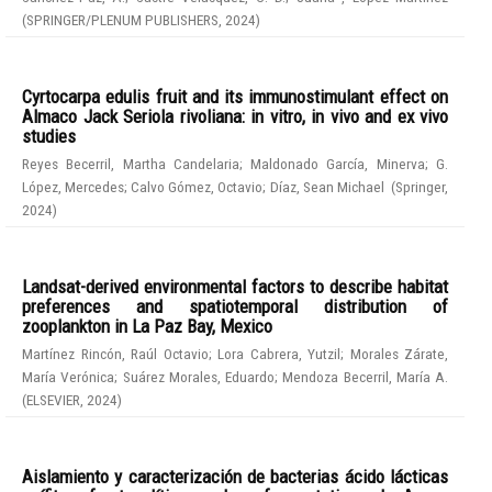
(
SPRINGER/PLENUM PUBLISHERS
,
2024
)
Cyrtocarpa edulis fruit and its immunostimulant effect on
Almaco Jack Seriola rivoliana: in vitro, in vivo and ex vivo
studies
Reyes Becerril, Martha Candelaria
;
Maldonado García, Minerva
;
G.
López, Mercedes
;
Calvo Gómez, Octavio
;
Díaz, Sean Michael
(
Springer
,
2024
)
Landsat-derived environmental factors to describe habitat
preferences and spatiotemporal distribution of
zooplankton in La Paz Bay, Mexico
Martínez Rincón, Raúl Octavio
;
Lora Cabrera, Yutzil
;
Morales Zárate,
María Verónica
;
Suárez Morales, Eduardo
;
Mendoza Becerril, María A.
(
ELSEVIER
,
2024
)
Aislamiento y caracterización de bacterias ácido lácticas