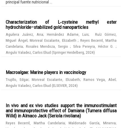
principal fuente nutricional ...
Characterization of L‑cysteine methyl ester
hydrochloride–stabilized gold nanoparticles
Aguilera Juárez, Ana
;
Hernández Adame, Luis
;
Ruíz Gómez,
Miguel Ángel
;
Monreal Escalante, Elizabeth
;
Reyes Becerril, Martha
Candelaria
;
Rosales Mendoza, Sergio
;
Silva Pereyra, Héctor G.
;
Angulo Valadez, Carlos Eliud
(
Springer Heidelberg
,
2024
)
Macroalgae: Marine players in vaccinology
Trujillo, Edgar
;
Monreal Escalante, Elizabeth
;
Ramos Vega, Abel
;
Angulo Valadez, Carlos Eliud
(
ELSEVIER
,
2024
)
In vivo and ex vivo studies support the immunostimulant
and immunoprotective effect of Damiana (Turnera diffusa
Willd) in Almaco Jack (Seriola rivoliana)
Reyes Becerril, Martha Candelaria
;
Maldonado García, Minerva
;