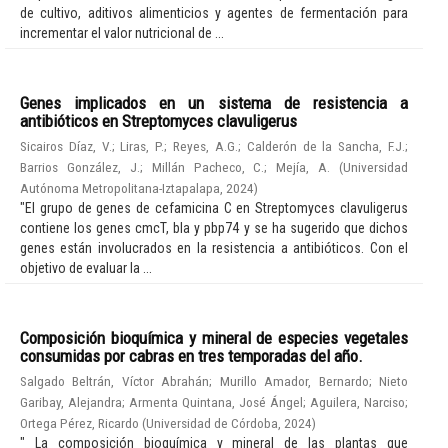
de cultivo, aditivos alimenticios y agentes de fermentación para
incrementar el valor nutricional de ...
Genes implicados en un sistema de resistencia a
antibióticos en Streptomyces clavuligerus
Sicairos Díaz, V.
;
Liras, P.
;
Reyes, A.G.
;
Calderón de la Sancha, F.J.
;
Barrios González, J.
;
Millán Pacheco, C.
;
Mejía, A.
(
Universidad
Autónoma Metropolitana-Iztapalapa
,
2024
)
"El grupo de genes de cefamicina C en Streptomyces clavuligerus
contiene los genes cmcT, bla y pbp74 y se ha sugerido que dichos
genes están involucrados en la resistencia a antibióticos. Con el
objetivo de evaluar la ...
Composición bioquímica y mineral de especies vegetales
consumidas por cabras en tres temporadas del año.
Salgado Beltrán, Víctor Abrahán
;
Murillo Amador, Bernardo
;
Nieto
Garibay, Alejandra
;
Armenta Quintana, José Ángel
;
Aguilera, Narciso
;
Ortega Pérez, Ricardo
(
Universidad de Córdoba
,
2024
)
" La composición bioquímica y mineral de las plantas que