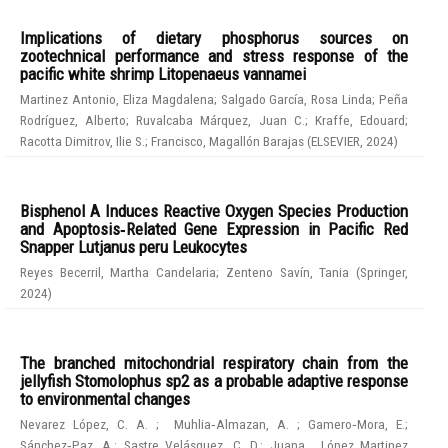
Implications of dietary phosphorus sources on
zootechnical performance and stress response of the
pacific white shrimp Litopenaeus vannamei
Martinez Antonio, Eliza Magdalena
;
Salgado García, Rosa Linda
;
Peña
Rodríguez, Alberto
;
Ruvalcaba Márquez, Juan C.
;
Kraffe, Edouard
;
Racotta Dimitrov, Ilie S.
;
Francisco, Magallón Barajas
(
ELSEVIER
,
2024
)
Bisphenol A Induces Reactive Oxygen Species Production
and Apoptosis‑Related Gene Expression in Pacific Red
Snapper Lutjanus peru Leukocytes
Reyes Becerril, Martha Candelaria
;
Zenteno Savín, Tania
(
Springer
,
2024
)
The branched mitochondrial respiratory chain from the
jellyfish Stomolophus sp2 as a probable adaptive response
to environmental changes
Nevarez López, C. A.
;
Muhlia‑Almazan, A.
;
Gamero‑Mora, E.
;
Sánchez‑Paz, A.
;
Sastre Velásquez, C. D.
;
Juana , López Martinez