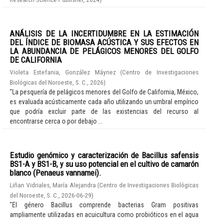
ANÁLISIS DE LA INCERTIDUMBRE EN LA ESTIMACIÓN
DEL ÍNDICE DE BIOMASA ACÚSTICA Y SUS EFECTOS EN
LA ABUNDANCIA DE PELÁGICOS MENORES DEL GOLFO
DE CALIFORNIA
Violeta Estefania, González Máynez
(
Centro de Investigaciones
Biológicas del Noroeste, S. C.
,
2026
)
"La pesquería de pelágicos menores del Golfo de California, México,
es evaluada acústicamente cada año utilizando un umbral empírico
que podría excluir parte de las existencias del recurso al
encontrarse cerca o por debajo ...
Estudio genómico y caracterización de Bacillus safensis
BS1-A y BS1-B, y su uso potencial en el cultivo de camarón
blanco (Penaeus vannamei).
Liñan Vidriales, María Alejandra
(
Centro de Investigaciones Biológicas
del Noroeste, S. C.
,
2026-06-29
)
"El género Bacillus comprende bacterias Gram positivas
ampliamente utilizadas en acuicultura como probióticos en el agua