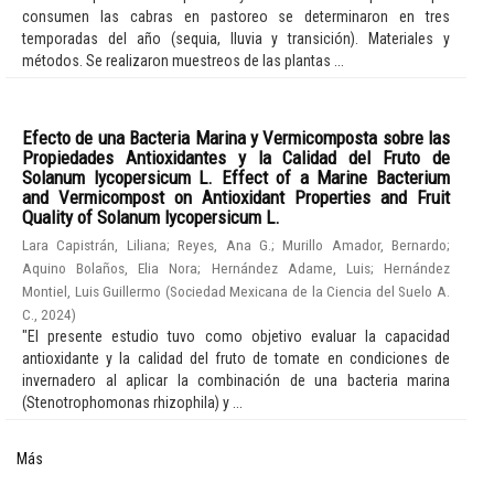
consumen las cabras en pastoreo se determinaron en tres
temporadas del año (sequia, lluvia y transición). Materiales y
métodos. Se realizaron muestreos de las plantas ...
Efecto de una Bacteria Marina y Vermicomposta sobre las
Propiedades Antioxidantes y la Calidad del Fruto de
Solanum lycopersicum L. Effect of a Marine Bacterium
and Vermicompost on Antioxidant Properties and Fruit
Quality of Solanum lycopersicum L.
Lara Capistrán, Liliana
;
Reyes, Ana G.
;
Murillo Amador, Bernardo
;
Aquino Bolaños, Elia Nora
;
Hernández Adame, Luis
;
Hernández
Montiel, Luis Guillermo
(
Sociedad Mexicana de la Ciencia del Suelo A.
C.
,
2024
)
"El presente estudio tuvo como objetivo evaluar la capacidad
antioxidante y la calidad del fruto de tomate en condiciones de
invernadero al aplicar la combinación de una bacteria marina
(Stenotrophomonas rhizophila) y ...
Más