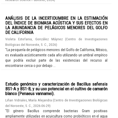
ANÁLISIS DE LA INCERTIDUMBRE EN LA ESTIMACIÓN
DEL ÍNDICE DE BIOMASA ACÚSTICA Y SUS EFECTOS EN
LA ABUNDANCIA DE PELÁGICOS MENORES DEL GOLFO
DE CALIFORNIA
Violeta Estefania, González Máynez
(
Centro de Investigaciones
Biológicas del Noroeste, S. C.
,
2026
)
"La pesquería de pelágicos menores del Golfo de California, México,
es evaluada acústicamente cada año utilizando un umbral empírico
que podría excluir parte de las existencias del recurso al
encontrarse cerca o por debajo ...
Estudio genómico y caracterización de Bacillus safensis
BS1-A y BS1-B, y su uso potencial en el cultivo de camarón
blanco (Penaeus vannamei).
Liñan Vidriales, María Alejandra
(
Centro de Investigaciones Biológicas
del Noroeste, S. C.
,
2026-06-29
)
"El género Bacillus comprende bacterias Gram positivas
ampliamente utilizadas en acuicultura como probióticos en el agua