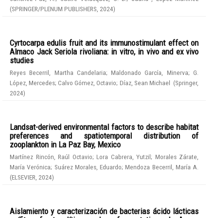
(
SPRINGER/PLENUM PUBLISHERS
,
2024
)
Cyrtocarpa edulis fruit and its immunostimulant effect on
Almaco Jack Seriola rivoliana: in vitro, in vivo and ex vivo
studies
Reyes Becerril, Martha Candelaria
;
Maldonado García, Minerva
;
G.
López, Mercedes
;
Calvo Gómez, Octavio
;
Díaz, Sean Michael
(
Springer
,
2024
)
Landsat-derived environmental factors to describe habitat
preferences and spatiotemporal distribution of
zooplankton in La Paz Bay, Mexico
Martínez Rincón, Raúl Octavio
;
Lora Cabrera, Yutzil
;
Morales Zárate,
María Verónica
;
Suárez Morales, Eduardo
;
Mendoza Becerril, María A.
(
ELSEVIER
,
2024
)
Aislamiento y caracterización de bacterias ácido lácticas