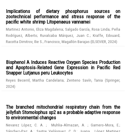
Implications of dietary phosphorus sources on
zootechnical performance and stress response of the
pacific white shrimp Litopenaeus vannamei
Martinez Antonio, Eliza Magdalena
;
Salgado García, Rosa Linda
;
Peña
Rodríguez, Alberto
;
Ruvalcaba Márquez, Juan C.
;
Kraffe, Edouard
;
Racotta Dimitrov, Ilie S.
;
Francisco, Magallón Barajas
(
ELSEVIER
,
2024
)
Bisphenol A Induces Reactive Oxygen Species Production
and Apoptosis‑Related Gene Expression in Pacific Red
Snapper Lutjanus peru Leukocytes
Reyes Becerril, Martha Candelaria
;
Zenteno Savín, Tania
(
Springer
,
2024
)
The branched mitochondrial respiratory chain from the
jellyfish Stomolophus sp2 as a probable adaptive response
to environmental changes
Nevarez López, C. A.
;
Muhlia‑Almazan, A.
;
Gamero‑Mora, E.
;
Sánchez‑Paz, A.
;
Sastre Velásquez, C. D.
;
Juana , López Martinez