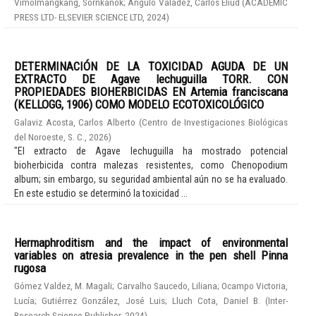
Vimolmangkang, Sornkanok
;
Angulo Valadez, Carlos Eliud
(
ACADEMIC
PRESS LTD- ELSEVIER SCIENCE LTD
,
2024
)
DETERMINACIÓN DE LA TOXICIDAD AGUDA DE UN
EXTRACTO DE Agave lechuguilla TORR. CON
PROPIEDADES BIOHERBICIDAS EN Artemia franciscana
(KELLOGG, 1906) COMO MODELO ECOTOXICOLÓGICO
Galaviz Acosta, Carlos Alberto
(
Centro de Investigaciones Biológicas
del Noroeste, S. C.
,
2026
)
"El extracto de Agave lechuguilla ha mostrado potencial
bioherbicida contra malezas resistentes, como Chenopodium
album; sin embargo, su seguridad ambiental aún no se ha evaluado.
En este estudio se determinó la toxicidad ...
Hermaphroditism and the impact of environmental
variables on atresia prevalence in the pen shell Pinna
rugosa
Gómez Valdez, M. Magali
;
Carvalho Saucedo, Liliana
;
Ocampo Victoria,
Lucía
;
Gutiérrez González, José Luis
;
Lluch Cota, Daniel B.
(
Inter-
Research Science Publisher
,
2024
)