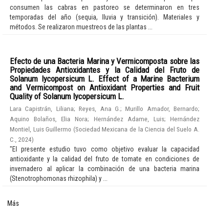
consumen las cabras en pastoreo se determinaron en tres
temporadas del año (sequia, lluvia y transición). Materiales y
métodos. Se realizaron muestreos de las plantas ...
Efecto de una Bacteria Marina y Vermicomposta sobre las
Propiedades Antioxidantes y la Calidad del Fruto de
Solanum lycopersicum L. Effect of a Marine Bacterium
and Vermicompost on Antioxidant Properties and Fruit
Quality of Solanum lycopersicum L.
Lara Capistrán, Liliana
;
Reyes, Ana G.
;
Murillo Amador, Bernardo
;
Aquino Bolaños, Elia Nora
;
Hernández Adame, Luis
;
Hernández
Montiel, Luis Guillermo
(
Sociedad Mexicana de la Ciencia del Suelo A.
C.
,
2024
)
"El presente estudio tuvo como objetivo evaluar la capacidad
antioxidante y la calidad del fruto de tomate en condiciones de
invernadero al aplicar la combinación de una bacteria marina
(Stenotrophomonas rhizophila) y ...
Más