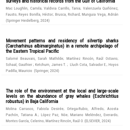
surveys and historical records from the Gulf of California
Mac Loughlin, Camila
;
Valdivia Carrillo, Tania
;
Valenzuela Quiñónez,
Fausto
;
Reyes Bonilla, Héctor
;
Brusca, Richard
;
Munguia Vega, Adrián
(
Springer Heidelberg
,
2024
)
Movement patterns and residency of silvertip sharks
(Carcharhinus albimarginatus) in a remote archipelago of
the Eastern Tropical Pacific
Salomé Beauvais, Sarah Mathilde
;
Martínez Rincón, Raúl Octavio
;
Schaal, Gauthier
;
Ketchum, James T.
;
Lluch Cota, Salvador E.
;
Hoyos
Padilla, Mauricio
(
Springer
,
2024
)
The role of the environment at the local and large-scale
levels on the abundance of gray whales (Eschrichtius
robustus) in Baja California
Molina Carrasco, Fabiola Desirée
;
Ortega-Rubio, Alfredo
;
Acosta
Pachón, Tatiana A.
;
López Paz, Nóe
;
Mariano Meléndez, Everardo
;
Montes García, Celerino
;
Martínez Rincón, Raúl O.
(
ELSEVIER
,
2024
)