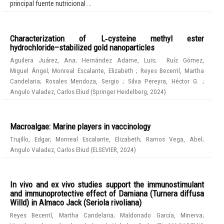
principal fuente nutricional ...
Characterization of L‑cysteine methyl ester
hydrochloride–stabilized gold nanoparticles
Aguilera Juárez, Ana
;
Hernández Adame, Luis
;
Ruíz Gómez,
Miguel Ángel
;
Monreal Escalante, Elizabeth
;
Reyes Becerril, Martha
Candelaria
;
Rosales Mendoza, Sergio
;
Silva Pereyra, Héctor G.
;
Angulo Valadez, Carlos Eliud
(
Springer Heidelberg
,
2024
)
Macroalgae: Marine players in vaccinology
Trujillo, Edgar
;
Monreal Escalante, Elizabeth
;
Ramos Vega, Abel
;
Angulo Valadez, Carlos Eliud
(
ELSEVIER
,
2024
)
In vivo and ex vivo studies support the immunostimulant
and immunoprotective effect of Damiana (Turnera diffusa
Willd) in Almaco Jack (Seriola rivoliana)
Reyes Becerril, Martha Candelaria
;
Maldonado García, Minerva
;