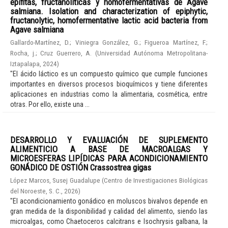
epífitas, fructanolíticas y homofermentativas de Agave
salmiana. Isolation and characterization of epiphytic,
fructanolytic, homofermentative lactic acid bacteria from
Agave salmiana
Gallardo-Martínez, D.
;
Viniegra González, G.
;
Figueroa Martínez, F.
;
Rocha, j.
;
Cruz Guerrero, A.
(
Universidad Autónoma Metropolitana-
Iztapalapa
,
2024
)
"El ácido láctico es un compuesto químico que cumple funciones
importantes en diversos procesos bioquímicos y tiene diferentes
aplicaciones en industrias como la alimentaria, cosmética, entre
otras. Por ello, existe una ...
DESARROLLO Y EVALUACIÓN DE SUPLEMENTO
ALIMENTICIO A BASE DE MACROALGAS Y
MICROESFERAS LIPÍDICAS PARA ACONDICIONAMIENTO
GONÁDICO DE OSTIÓN Crassostrea gigas
López Marcos, Susej Guadalupe
(
Centro de Investigaciones Biológicas
del Noroeste, S. C.
,
2026
)
"El acondicionamiento gonádico en moluscos bivalvos depende en
gran medida de la disponibilidad y calidad del alimento, siendo las
microalgas, como Chaetoceros calcitrans e Isochrysis galbana, la