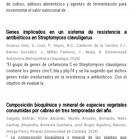
de cultivo, aditivos alimenticios y agentes de fermentación para
incrementar el valor nutricional de ...
Genes implicados en un sistema de resistencia a
antibióticos en Streptomyces clavuligerus
Sicairos Díaz, V.
;
Liras, P.
;
Reyes, A.G.
;
Calderón de la Sancha, F.J.
;
Barrios González, J.
;
Millán Pacheco, C.
;
Mejía, A.
(
Universidad
Autónoma Metropolitana-Iztapalapa
,
2024
)
"El grupo de genes de cefamicina C en Streptomyces clavuligerus
contiene los genes cmcT, bla y pbp74 y se ha sugerido que dichos
genes están involucrados en la resistencia a antibióticos. Con el
objetivo de evaluar la ...
Composición bioquímica y mineral de especies vegetales
consumidas por cabras en tres temporadas del año.
Salgado Beltrán, Víctor Abrahán
;
Murillo Amador, Bernardo
;
Nieto
Garibay, Alejandra
;
Armenta Quintana, José Ángel
;
Aguilera, Narciso
;
Ortega Pérez, Ricardo
(
Universidad de Córdoba
,
2024
)
" La composición bioquímica y mineral de las plantas que