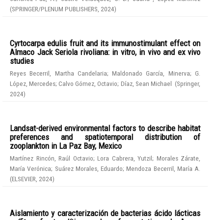
(
SPRINGER/PLENUM PUBLISHERS
,
2024
)
Cyrtocarpa edulis fruit and its immunostimulant effect on
Almaco Jack Seriola rivoliana: in vitro, in vivo and ex vivo
studies
Reyes Becerril, Martha Candelaria
;
Maldonado García, Minerva
;
G.
López, Mercedes
;
Calvo Gómez, Octavio
;
Díaz, Sean Michael
(
Springer
,
2024
)
Landsat-derived environmental factors to describe habitat
preferences and spatiotemporal distribution of
zooplankton in La Paz Bay, Mexico
Martínez Rincón, Raúl Octavio
;
Lora Cabrera, Yutzil
;
Morales Zárate,
María Verónica
;
Suárez Morales, Eduardo
;
Mendoza Becerril, María A.
(
ELSEVIER
,
2024
)
Aislamiento y caracterización de bacterias ácido lácticas