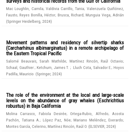
surveys and historical records from the Gulf of California
Mac Loughlin, Camila
;
Valdivia Carrillo, Tania
;
Valenzuela Quiñónez,
Fausto
;
Reyes Bonilla, Héctor
;
Brusca, Richard
;
Munguia Vega, Adrián
(
Springer Heidelberg
,
2024
)
Movement patterns and residency of silvertip sharks
(Carcharhinus albimarginatus) in a remote archipelago of
the Eastern Tropical Pacific
Salomé Beauvais, Sarah Mathilde
;
Martínez Rincón, Raúl Octavio
;
Schaal, Gauthier
;
Ketchum, James T.
;
Lluch Cota, Salvador E.
;
Hoyos
Padilla, Mauricio
(
Springer
,
2024
)
The role of the environment at the local and large-scale
levels on the abundance of gray whales (Eschrichtius
robustus) in Baja California
Molina Carrasco, Fabiola Desirée
;
Ortega-Rubio, Alfredo
;
Acosta
Pachón, Tatiana A.
;
López Paz, Nóe
;
Mariano Meléndez, Everardo
;
Montes García, Celerino
;
Martínez Rincón, Raúl O.
(
ELSEVIER
,
2024
)