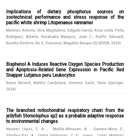
Implications of dietary phosphorus sources on
zootechnical performance and stress response of the
pacific white shrimp Litopenaeus vannamei
Martinez Antonio, Eliza Magdalena
;
Salgado García, Rosa Linda
;
Peña
Rodríguez, Alberto
;
Ruvalcaba Márquez, Juan C.
;
Kraffe, Edouard
;
Racotta Dimitrov, Ilie S.
;
Francisco, Magallón Barajas
(
ELSEVIER
,
2024
)
Bisphenol A Induces Reactive Oxygen Species Production
and Apoptosis‑Related Gene Expression in Pacific Red
Snapper Lutjanus peru Leukocytes
Reyes Becerril, Martha Candelaria
;
Zenteno Savín, Tania
(
Springer
,
2024
)
The branched mitochondrial respiratory chain from the
jellyfish Stomolophus sp2 as a probable adaptive response
to environmental changes
Nevarez López, C. A.
;
Muhlia‑Almazan, A.
;
Gamero‑Mora, E.
;
Sánchez‑Paz, A.
;
Sastre Velásquez, C. D.
;
Juana , López Martinez