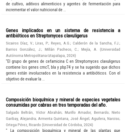
de cultivo, aditivos alimenticios y agentes de fermentación para
incrementar el valor nutricional de ...
Genes implicados en un sistema de resistencia a
antibióticos en Streptomyces clavuligerus
Sicairos Díaz, V.
;
Liras, P.
;
Reyes, A.G.
;
Calderón de la Sancha, F.J.
;
Barrios González, J.
;
Millán Pacheco, C.
;
Mejía, A.
(
Universidad
Autónoma Metropolitana-Iztapalapa
,
2024
)
"El grupo de genes de cefamicina C en Streptomyces clavuligerus
contiene los genes cmcT, bla y pbp74 y se ha sugerido que dichos
genes están involucrados en la resistencia a antibióticos. Con el
objetivo de evaluar la ...
Composición bioquímica y mineral de especies vegetales
consumidas por cabras en tres temporadas del año.
Salgado Beltrán, Víctor Abrahán
;
Murillo Amador, Bernardo
;
Nieto
Garibay, Alejandra
;
Armenta Quintana, José Ángel
;
Aguilera, Narciso
;
Ortega Pérez, Ricardo
(
Universidad de Córdoba
,
2024
)
" La composición bioquímica y mineral de las plantas que