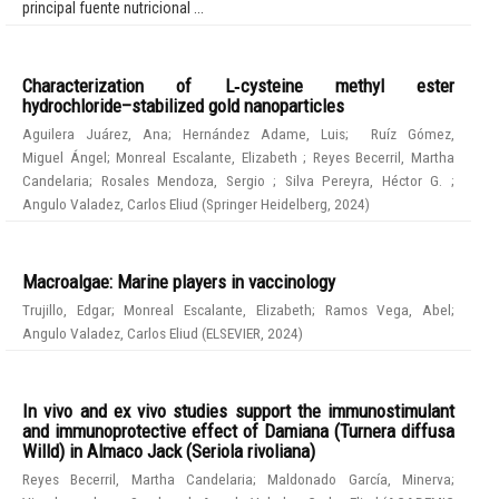
principal fuente nutricional ...
Characterization of L‑cysteine methyl ester
hydrochloride–stabilized gold nanoparticles
Aguilera Juárez, Ana
;
Hernández Adame, Luis
;
Ruíz Gómez,
Miguel Ángel
;
Monreal Escalante, Elizabeth
;
Reyes Becerril, Martha
Candelaria
;
Rosales Mendoza, Sergio
;
Silva Pereyra, Héctor G.
;
Angulo Valadez, Carlos Eliud
(
Springer Heidelberg
,
2024
)
Macroalgae: Marine players in vaccinology
Trujillo, Edgar
;
Monreal Escalante, Elizabeth
;
Ramos Vega, Abel
;
Angulo Valadez, Carlos Eliud
(
ELSEVIER
,
2024
)
In vivo and ex vivo studies support the immunostimulant
and immunoprotective effect of Damiana (Turnera diffusa
Willd) in Almaco Jack (Seriola rivoliana)
Reyes Becerril, Martha Candelaria
;
Maldonado García, Minerva
;