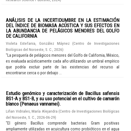
ANÁLISIS DE LA INCERTIDUMBRE EN LA ESTIMACIÓN
DEL ÍNDICE DE BIOMASA ACÚSTICA Y SUS EFECTOS EN
LA ABUNDANCIA DE PELÁGICOS MENORES DEL GOLFO
DE CALIFORNIA
Violeta Estefania, González Máynez
(
Centro de Investigaciones
Biológicas del Noroeste, S. C.
,
2026
)
"La pesquería de pelágicos menores del Golfo de California, México,
es evaluada acústicamente cada año utilizando un umbral empírico
que podría excluir parte de las existencias del recurso al
encontrarse cerca o por debajo ...
Estudio genómico y caracterización de Bacillus safensis
BS1-A y BS1-B, y su uso potencial en el cultivo de camarón
blanco (Penaeus vannamei).
Liñan Vidriales, María Alejandra
(
Centro de Investigaciones Biológicas
del Noroeste, S. C.
,
2026-06-29
)
"El género Bacillus comprende bacterias Gram positivas
ampliamente utilizadas en acuicultura como probióticos en el agua