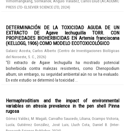
Vimolmangkang, Sornkanok
;
Angulo Valadez, Carlos Eliud
(
ACADEMIC
PRESS LTD- ELSEVIER SCIENCE LTD
,
2024
)
DETERMINACIÓN DE LA TOXICIDAD AGUDA DE UN
EXTRACTO DE Agave lechuguilla TORR. CON
PROPIEDADES BIOHERBICIDAS EN Artemia franciscana
(KELLOGG, 1906) COMO MODELO ECOTOXICOLÓGICO
Galaviz Acosta, Carlos Alberto
(
Centro de Investigaciones Biológicas
del Noroeste, S. C.
,
2026
)
"El extracto de Agave lechuguilla ha mostrado potencial
bioherbicida contra malezas resistentes, como Chenopodium
album; sin embargo, su seguridad ambiental aún no se ha evaluado.
En este estudio se determinó la toxicidad ...
Hermaphroditism and the impact of environmental
variables on atresia prevalence in the pen shell Pinna
rugosa
Gómez Valdez, M. Magali
;
Carvalho Saucedo, Liliana
;
Ocampo Victoria,
Lucía
;
Gutiérrez González, José Luis
;
Lluch Cota, Daniel B.
(
Inter-
Research Science Publisher
,
2024
)