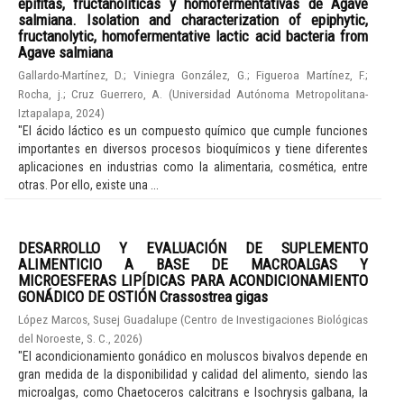
epífitas, fructanolíticas y homofermentativas de Agave
salmiana. Isolation and characterization of epiphytic,
fructanolytic, homofermentative lactic acid bacteria from
Agave salmiana
Gallardo-Martínez, D.
;
Viniegra González, G.
;
Figueroa Martínez, F.
;
Rocha, j.
;
Cruz Guerrero, A.
(
Universidad Autónoma Metropolitana-
Iztapalapa
,
2024
)
"El ácido láctico es un compuesto químico que cumple funciones
importantes en diversos procesos bioquímicos y tiene diferentes
aplicaciones en industrias como la alimentaria, cosmética, entre
otras. Por ello, existe una ...
DESARROLLO Y EVALUACIÓN DE SUPLEMENTO
ALIMENTICIO A BASE DE MACROALGAS Y
MICROESFERAS LIPÍDICAS PARA ACONDICIONAMIENTO
GONÁDICO DE OSTIÓN Crassostrea gigas
López Marcos, Susej Guadalupe
(
Centro de Investigaciones Biológicas
del Noroeste, S. C.
,
2026
)
"El acondicionamiento gonádico en moluscos bivalvos depende en
gran medida de la disponibilidad y calidad del alimento, siendo las
microalgas, como Chaetoceros calcitrans e Isochrysis galbana, la