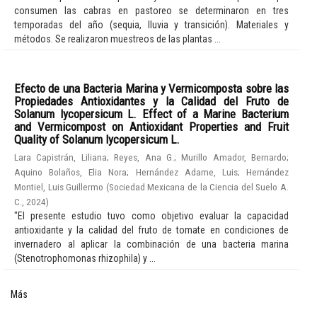
consumen las cabras en pastoreo se determinaron en tres
temporadas del año (sequia, lluvia y transición). Materiales y
métodos. Se realizaron muestreos de las plantas ...
Efecto de una Bacteria Marina y Vermicomposta sobre las
Propiedades Antioxidantes y la Calidad del Fruto de
Solanum lycopersicum L. Effect of a Marine Bacterium
and Vermicompost on Antioxidant Properties and Fruit
Quality of Solanum lycopersicum L.
Lara Capistrán, Liliana
;
Reyes, Ana G.
;
Murillo Amador, Bernardo
;
Aquino Bolaños, Elia Nora
;
Hernández Adame, Luis
;
Hernández
Montiel, Luis Guillermo
(
Sociedad Mexicana de la Ciencia del Suelo A.
C.
,
2024
)
"El presente estudio tuvo como objetivo evaluar la capacidad
antioxidante y la calidad del fruto de tomate en condiciones de
invernadero al aplicar la combinación de una bacteria marina
(Stenotrophomonas rhizophila) y ...
Más