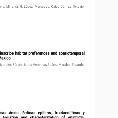
cía, Minerva
;
G. López, Mercedes
;
Calvo Gómez, Octavio
;
describe habitat preferences and spatiotemporal
 Mexico
Morales Zárate, María Verónica
;
Suárez Morales, Eduardo
;
ias ácido lácticas epífitas, fructanolíticas y
solation and characterization of epiphytic,