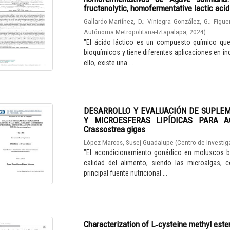
fructanolytic, homofermentative lactic aci
Gallardo-Martínez, D.
;
Viniegra González, G.
;
Figue
Autónoma Metropolitana-Iztapalapa
,
2024
)
"El ácido láctico es un compuesto químico qu
bioquímicos y tiene diferentes aplicaciones en in
ello, existe una ...
DESARROLLO Y EVALUACIÓN DE SUPLE
Y MICROESFERAS LIPÍDICAS PARA A
Crassostrea gigas
López Marcos, Susej Guadalupe
(
Centro de Investig
"El acondicionamiento gonádico en moluscos bi
calidad del alimento, siendo las microalgas, 
principal fuente nutricional ...
Characterization of L‑cysteine methyl este