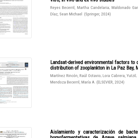
Reyes Becerril, Martha Candelaria
;
Maldonado Gar
Díaz, Sean Michael
(
Springer
,
2024
)
Landsat-derived environmental factors to 
distribution of zooplankton in La Paz Bay,
Martínez Rincón, Raúl Octavio
;
Lora Cabrera, Yutzil
;
Mendoza Becerril, María A.
(
ELSEVIER
,
2024
)
Aislamiento y caracterización de bacter
homofermentativas de Agave salmiana. I