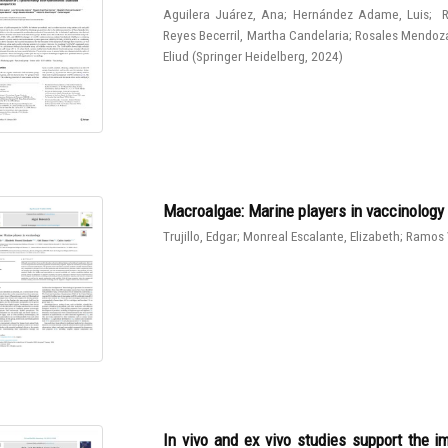
Aguilera Juárez, Ana
;
Hernández Adame, Luis
;
R
Reyes Becerril, Martha Candelaria
;
Rosales Mendoza
Eliud
(
Springer Heidelberg
,
2024
)
Macroalgae: Marine players in vaccinology
Trujillo, Edgar
;
Monreal Escalante, Elizabeth
;
Ramos 
In vivo and ex vivo studies support the 