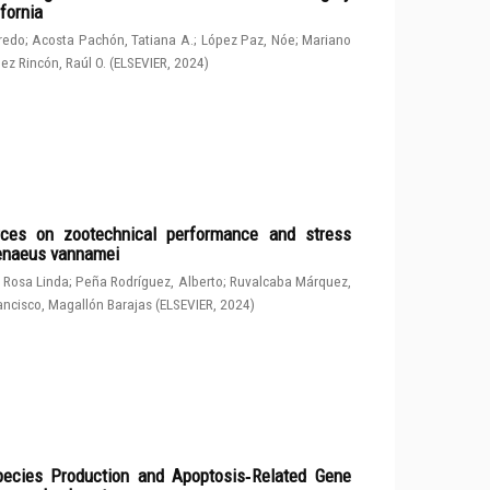
fornia
fredo
;
Acosta Pachón, Tatiana A.
;
López Paz, Nóe
;
Mariano
ez Rincón, Raúl O.
(
ELSEVIER
,
2024
)
rces on zootechnical performance and stress
penaeus vannamei
 Rosa Linda
;
Peña Rodríguez, Alberto
;
Ruvalcaba Márquez,
ancisco, Magallón Barajas
(
ELSEVIER
,
2024
)
ecies Production and Apoptosis‑Related Gene