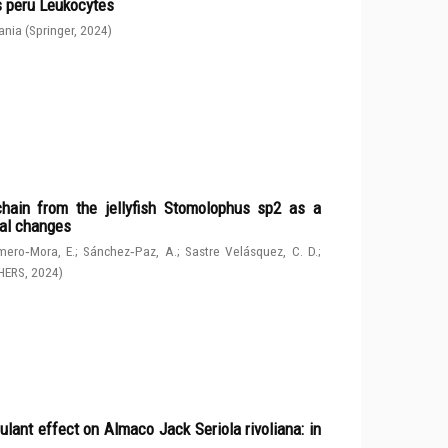
s peru Leukocytes
ania
(
Springer
,
2024
)
chain from the jellyfish Stomolophus sp2 as a
tal changes
ero‑Mora, E.
;
Sánchez‑Paz, A.
;
Sastre Velásquez, C. D.
;
HERS
,
2024
)
ulant effect on Almaco Jack Seriola rivoliana: in