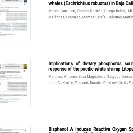
whales (Eschrichtius robustus) in Baja Cali
Molina Carrasco, Fabiola Desirée
;
Ortega-Rubio, Al
Meléndez, Everardo
;
Montes García, Celerino
;
Martín
Implications of dietary phosphorus sou
response of the pacific white shrimp Lito
Martinez Antonio, Eliza Magdalena
;
Salgado García,
Juan C.
;
Kraffe, Edouard
;
Racotta Dimitrov, Ilie S.
;
Fr
Bisphenol A Induces Reactive Oxygen Sp