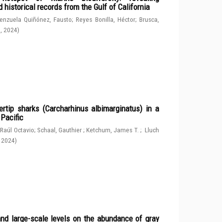
 historical records from the Gulf of California
enzuela Quiñónez, Fausto
;
Reyes Bonilla, Héctor
;
Brusca,
g
,
2024
)
rtip sharks (Carcharhinus albimarginatus) in a
 Pacific
 Raúl Octavio
;
Schaal, Gauthier
;
Ketchum, James T.
;
Lluch
,
2024
)
and large-scale levels on the abundance of gray