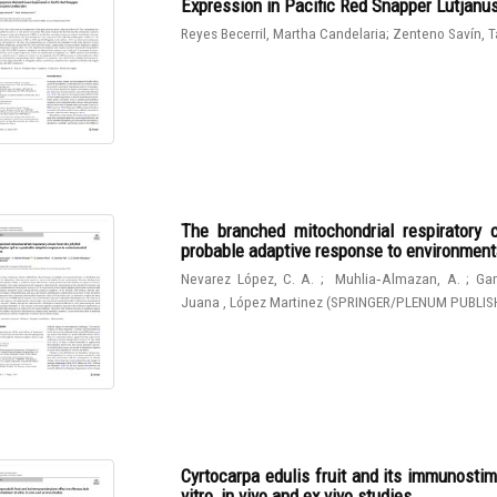
Expression in Pacific Red Snapper Lutjanu
Reyes Becerril, Martha Candelaria
;
Zenteno Savín, T
The branched mitochondrial respiratory 
probable adaptive response to environmen
Nevarez López, C. A.
;
Muhlia‑Almazan, A.
;
Gam
Juana , López Martinez
(
SPRINGER/PLENUM PUBLIS
Cyrtocarpa edulis fruit and its immunostim
vitro, in vivo and ex vivo studies