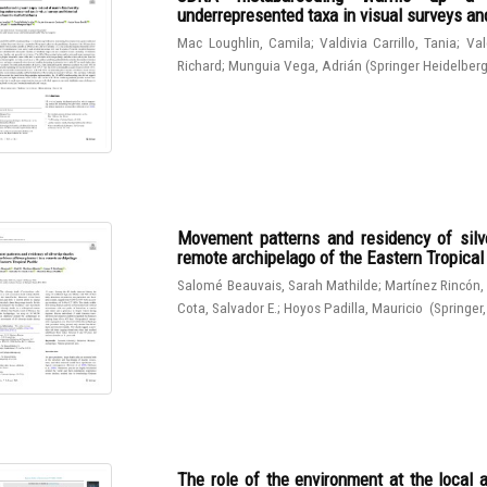
underrepresented taxa in visual surveys and
Mac Loughlin, Camila
;
Valdivia Carrillo, Tania
;
Val
Richard
;
Munguia Vega, Adrián
(
Springer Heidelber
Movement patterns and residency of silve
remote archipelago of the Eastern Tropical
Salomé Beauvais, Sarah Mathilde
;
Martínez Rincón,
Cota, Salvador E.
;
Hoyos Padilla, Mauricio
(
Springer
The role of the environment at the local 