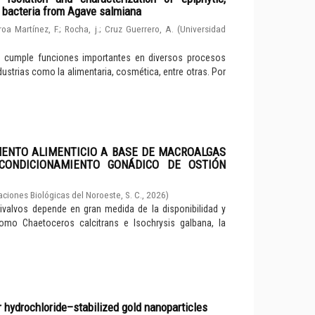
d bacteria from Agave salmiana
roa Martínez, F.
;
Rocha, j.
;
Cruz Guerrero, A.
(
Universidad
e cumple funciones importantes en diversos procesos
dustrias como la alimentaria, cosmética, entre otras. Por
MENTO ALIMENTICIO A BASE DE MACROALGAS
CONDICIONAMIENTO GONÁDICO DE OSTIÓN
aciones Biológicas del Noroeste, S. C.
,
2026
)
valvos depende en gran medida de la disponibilidad y
como Chaetoceros calcitrans e Isochrysis galbana, la
r hydrochloride–stabilized gold nanoparticles