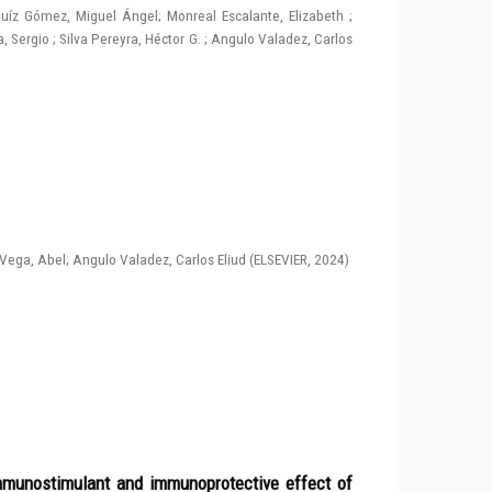
uíz Gómez, Miguel Ángel
;
Monreal Escalante, Elizabeth
;
, Sergio
;
Silva Pereyra, Héctor G.
;
Angulo Valadez, Carlos
Vega, Abel
;
Angulo Valadez, Carlos Eliud
(
ELSEVIER
,
2024
)
immunostimulant and immunoprotective effect of