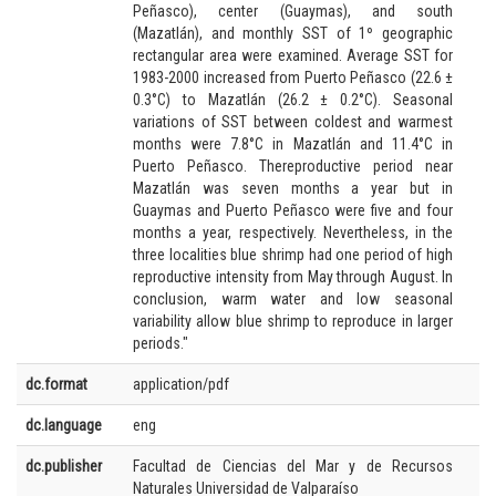
Peñasco), center (Guaymas), and south
(Mazatlán), and monthly SST of 1º geographic
rectangular area were examined. Average SST for
1983-2000 increased from Puerto Peñasco (22.6 ±
0.3°C) to Mazatlán (26.2 ± 0.2°C). Seasonal
variations of SST between coldest and warmest
months were 7.8°C in Mazatlán and 11.4°C in
Puerto Peñasco. Thereproductive period near
Mazatlán was seven months a year but in
Guaymas and Puerto Peñasco were five and four
months a year, respectively. Nevertheless, in the
three localities blue shrimp had one period of high
reproductive intensity from May through August. In
conclusion, warm water and low seasonal
variability allow blue shrimp to reproduce in larger
periods."
dc.format
application/pdf
dc.language
eng
dc.publisher
Facultad de Ciencias del Mar y de Recursos
Naturales Universidad de Valparaíso