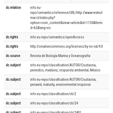
dc.relation
info:eu-
repo/semantics/reference/URL/http://www.revbiol
mar.cl/index.php?
option=com_content&view=article&id=1134&Itemi
d=62&lang=es
dc.rights
info:eu-repo/semantics/openAccess
dc.rights
http://creativecommons.org/licenses/by-nc-nd/4.0
dc.source
Revista de Biología Marina y Oceanografía
dc.subject
info:eu-repo/classification/AUTOR/Crustacea,
peneidos, madurez, respuesta ambiental, México
dc.subject
info:eu-repo/classification/AUTOR/Crustacea,
penaeid, maturity, environmental response
dc.subject
info:eu-repo/classification/cti/2
dc.subject
info:eu-repo/classification/cti/24
dc.subject
info:eu-repo/classification/cti/2401