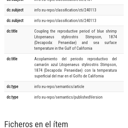
dc.subject
info:eu-repo/classification/cti/240113
dc.subject
info:eu-repo/classification/cti/240113
dc.title
Coupling the reproductive period of blue shrimp
Litopenaeus stylirostris Stimpson, 1874
(Decapoda: Penaeidae) and sea surface
temperature in the Gulf of California
dc.title
Acoplamiento del periodo reproductivo del
camarón azul Litopenaeus stylirostris Stimpson,
1874 (Decapoda: Penaeidae) con la temperatura
superficial del mar en el Golfo de California
dc.type
info:eu-repo/semantics/article
dc.type
info:eu-repo/semantics/publishedVersion
Ficheros en el ítem