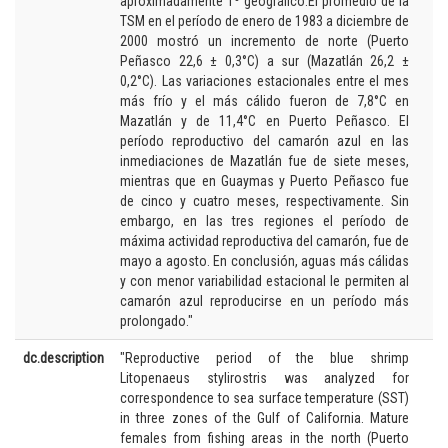
aproximadamente 1º geográfico.El promedio de la
TSM en el período de enero de 1983 a diciembre de
2000 mostró un incremento de norte (Puerto
Peñasco 22,6 ± 0,3°C) a sur (Mazatlán 26,2 ±
0,2°C). Las variaciones estacionales entre el mes
más frío y el más cálido fueron de 7,8°C en
Mazatlán y de 11,4°C en Puerto Peñasco. El
período reproductivo del camarón azul en las
inmediaciones de Mazatlán fue de siete meses,
mientras que en Guaymas y Puerto Peñasco fue
de cinco y cuatro meses, respectivamente. Sin
embargo, en las tres regiones el período de
máxima actividad reproductiva del camarón, fue de
mayo a agosto. En conclusión, aguas más cálidas
y con menor variabilidad estacional le permiten al
camarón azul reproducirse en un período más
prolongado."
dc.description
"Reproductive period of the blue shrimp
Litopenaeus stylirostris was analyzed for
correspondence to sea surface temperature (SST)
in three zones of the Gulf of California. Mature
females from fishing areas in the north (Puerto