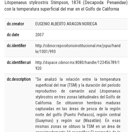
Litopenaeus stylirostris Stimpson, 1874 (Decapoda: Penaeidae)
con la temperatura superficial del mar en el Golfo de California
dc.creator
EUGENIO ALBERTO ARAGON NORIEGA
dc.date
2007
dc.identifier
http://cibnor.repositorioinstitucional.mx/jspui/hand
le/1001/993
dc.identifier.uri
http://dspace.cibnor.mx:8080/handle/123456789/1
920
dc.description
"Se analizó la relación entre la temperatura
superficial del mar (TSM) y la duración del período
reproductivo de camarón azul Litopenaeus
stylirostris en tres zonas latitudinales del Golfo de
California. Se obtuvieron hembras maduras
capturadas en las áreas de pesca de la región
norte del golfo (Puerto Peñasco), región central
(Guaymas) y región sur (Mazatlán). En esas
mismas zonas se obtuvo la TSM en un área de