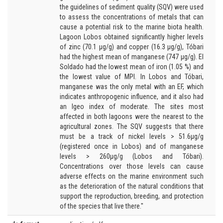
the guidelines of sediment quality (SQV) were used
to assess the concentrations of metals that can
cause a potential risk to the marine biota health.
Lagoon Lobos obtained significantly higher levels
of zinc (70.1 μg/g) and copper (16.3 μg/g), Tóbari
had the highest mean of manganese (747 μg/g). El
Soldado had the lowest mean of iron (1.05 %) and
the lowest value of MPI. In Lobos and Tóbari,
manganese was the only metal with an EF, which
indicates anthropogenic influence, and it also had
an Igeo index of moderate. The sites most
affected in both lagoons were the nearest to the
agricultural zones. The SQV suggests that there
must be a track of nickel levels > 51.6μg/g
(registered once in Lobos) and of manganese
levels > 260μg/g (Lobos and Tóbari).
Concentrations over those levels can cause
adverse effects on the marine environment such
as the deterioration of the natural conditions that
support the reproduction, breeding, and protection
of the species that live there."