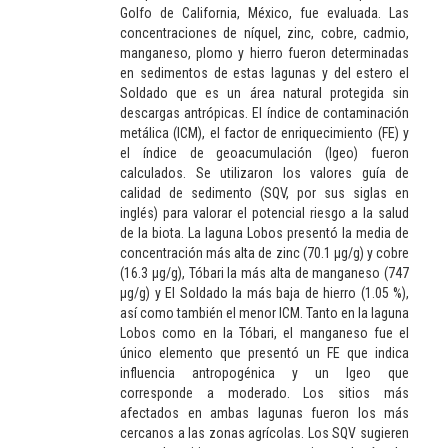
Golfo de California, México, fue evaluada. Las
concentraciones de níquel, zinc, cobre, cadmio,
manganeso, plomo y hierro fueron determinadas
en sedimentos de estas lagunas y del estero el
Soldado que es un área natural protegida sin
descargas antrópicas. El índice de contaminación
metálica (ICM), el factor de enriquecimiento (FE) y
el índice de geoacumulación (Igeo) fueron
calculados. Se utilizaron los valores guía de
calidad de sedimento (SQV, por sus siglas en
inglés) para valorar el potencial riesgo a la salud
de la biota. La laguna Lobos presentó la media de
concentración más alta de zinc (70.1 μg/g) y cobre
(16.3 μg/g), Tóbari la más alta de manganeso (747
μg/g) y El Soldado la más baja de hierro (1.05 %),
así como también el menor ICM. Tanto en la laguna
Lobos como en la Tóbari, el manganeso fue el
único elemento que presentó un FE que indica
influencia antropogénica y un Igeo que
corresponde a moderado. Los sitios más
afectados en ambas lagunas fueron los más
cercanos a las zonas agrícolas. Los SQV sugieren