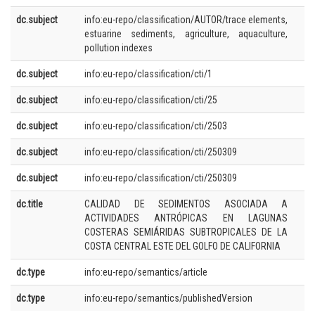
dc.subject
info:eu-repo/classification/AUTOR/trace elements,
estuarine sediments, agriculture, aquaculture,
pollution indexes
dc.subject
info:eu-repo/classification/cti/1
dc.subject
info:eu-repo/classification/cti/25
dc.subject
info:eu-repo/classification/cti/2503
dc.subject
info:eu-repo/classification/cti/250309
dc.subject
info:eu-repo/classification/cti/250309
dc.title
CALIDAD DE SEDIMENTOS ASOCIADA A
ACTIVIDADES ANTRÓPICAS EN LAGUNAS
COSTERAS SEMIÁRIDAS SUBTROPICALES DE LA
COSTA CENTRAL ESTE DEL GOLFO DE CALIFORNIA
dc.type
info:eu-repo/semantics/article
dc.type
info:eu-repo/semantics/publishedVersion