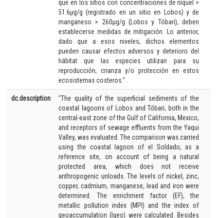
que en los sitios con concentraciones de níquel >
51.6μg/g (registrado en un sitio en Lobos) y de
manganeso > 260μg/g (Lobos y Tóbari), deben
establecerse medidas de mitigación. Lo anterior,
dado que a esos niveles, dichos elementos
pueden causar efectos adversos y deterioro del
hábitat que las especies utilizan para su
reproducción, crianza y/o protección en estos
ecosistemas costeros."
dc.description
"The quality of the superficial sediments of the
coastal lagoons of Lobos and Tóbari, both in the
central-east zone of the Gulf of California, Mexico,
and receptors of sewage effluents from the Yaqui
Valley, was evaluated. The comparison was carried
using the coastal lagoon of el Soldado, as a
reference site, on account of being a natural
protected area, which does not receive
anthropogenic unloads. The levels of nickel, zinc,
copper, cadmium, manganese, lead and iron were
determined. The enrichment factor (EF), the
metallic pollution index (MPI) and the index of
geoaccumulation (Igeo) were calculated. Besides