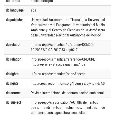
dc.format
application/pdf
dc.language
spa
dc.publisher
Universidad Autónoma de Tlaxcala, la Universidad
Veracruzana y el Programa Universitario del Medio
Ambiente y el Centro de Ciencias de la Atmósfera
de la Universidad Nacional Autónoma de México
dc.relation
info:eu-repo/semantics/reference/DOI/DOI:
10.20937/RICA.2017.33.esp02.01
dc.relation
info:eu-repo/semantics/reference/URL/URL:
http://www.revistascca.unam.mx/rica
dc.rights
info:eu-repo/semantics/openAccess
dc.rights
http://creativecommons.org/licenses/by-nc-nd/4.0
dc.source
Revista internacional de contaminación ambiental
dc.subject
info:eu-repo/classification/AUTOR/elementos
traza, sedimentos estuarinos, índices de
contaminación, agricultura, acuicultura