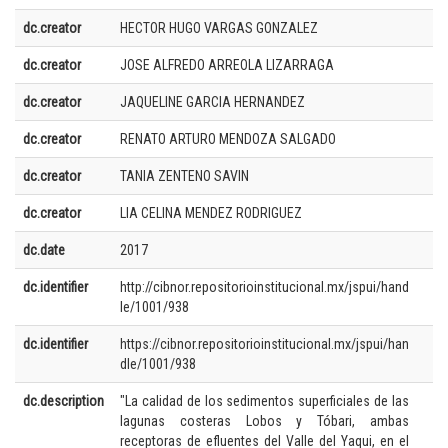
dc.creator
HECTOR HUGO VARGAS GONZALEZ
dc.creator
JOSE ALFREDO ARREOLA LIZARRAGA
dc.creator
JAQUELINE GARCIA HERNANDEZ
dc.creator
RENATO ARTURO MENDOZA SALGADO
dc.creator
TANIA ZENTENO SAVIN
dc.creator
LIA CELINA MENDEZ RODRIGUEZ
dc.date
2017
dc.identifier
http://cibnor.repositorioinstitucional.mx/jspui/hand
le/1001/938
dc.identifier
https://cibnor.repositorioinstitucional.mx/jspui/han
dle/1001/938
dc.description
"La calidad de los sedimentos superficiales de las
lagunas costeras Lobos y Tóbari, ambas
receptoras de efluentes del Valle del Yaqui, en el