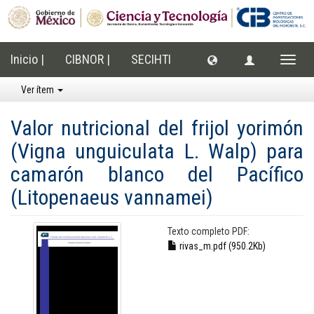
Inicio |
CIBNOR |
SECIHTI
Cambi
naveg
Ver ítem
Valor nutricional del frijol yorimón
(Vigna unguiculata L. Walp) para
camarón blanco del Pacífico
(Litopenaeus vannamei)
Texto completo PDF:
rivas_m.pdf (950.2Kb)