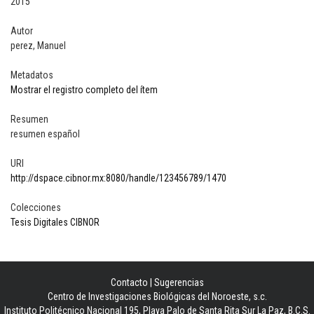
2015
Autor
perez, Manuel
Metadatos
Mostrar el registro completo del ítem
Resumen
resumen español
URI
http://dspace.cibnor.mx:8080/handle/123456789/1470
Colecciones
Tesis Digitales CIBNOR
Contacto
|
Sugerencias
Centro de Investigaciones Biológicas del Noroeste, s.c.
Instituto Politécnico Nacional 195, Playa Palo de Santa Rita Sur La Paz, B.C.S.