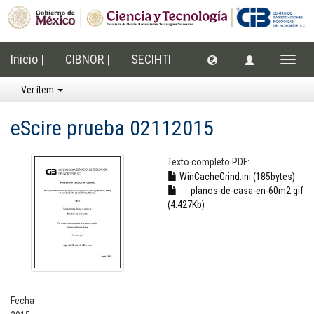
Inicio |
CIBNOR |
SECIHTI
Cambi
naveg
Ver ítem
eScire prueba 02112015
Texto completo PDF:
WinCacheGrind.ini (185bytes)
planos-de-casa-en-60m2.gif
(4.427Kb)
Fecha