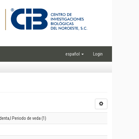
español
Login
enta,l Periodo de veda (1)