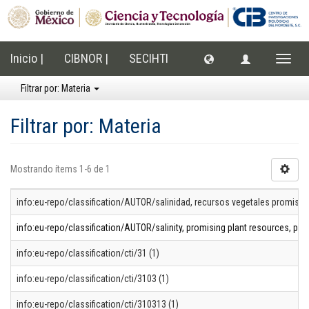
Inicio |
CIBNOR |
SECIHTI
Cambi
naveg
Filtrar por: Materia
Filtrar por: Materia
Mostrando ítems 1-6 de 1
info:eu-repo/classification/AUTOR/salinidad, recursos vegetales promisori
info:eu-repo/classification/AUTOR/salinity, promising plant resources, pla
info:eu-repo/classification/cti/31 (1)
info:eu-repo/classification/cti/3103 (1)
info:eu-repo/classification/cti/310313 (1)