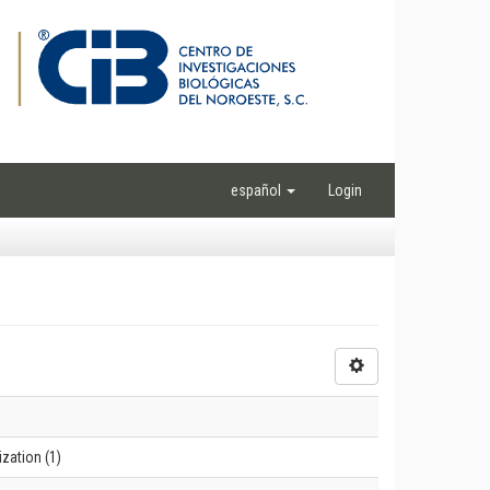
español
Login
zation (1)