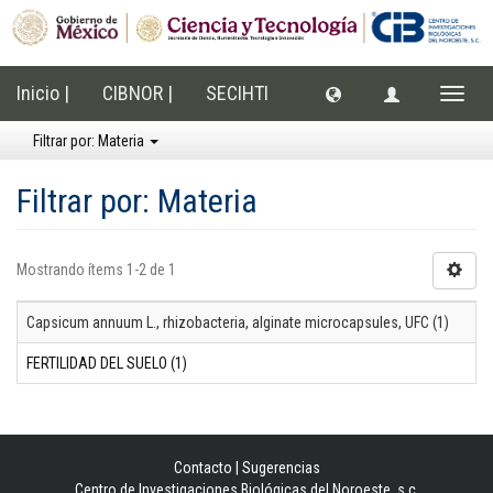
Inicio |
CIBNOR |
SECIHTI
Cambi
naveg
Filtrar por: Materia
Filtrar por: Materia
Mostrando ítems 1-2 de 1
Capsicum annuum L., rhizobacteria, alginate microcapsules, UFC (1)
FERTILIDAD DEL SUELO (1)
Contacto
|
Sugerencias
Centro de Investigaciones Biológicas del Noroeste, s.c.